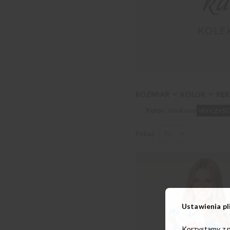
ROZMIAR
KOLOR
RĘ
Kolor
oliwkowy
WYCZYŚ
Pokaż
Ustawienia pl
Korzystamy z p