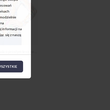
resowań
wisach
amodzielnie
 na
 informacji na
c się z naszą
Kolorowa koszula o prostym kroju w maziaje
SZYSTKIE