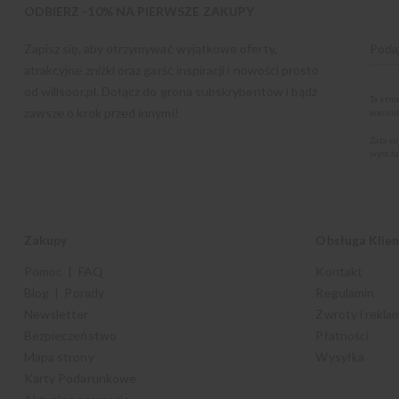
ODBIERZ -10% NA PIERWSZE ZAKUPY
Zapisz się, aby otrzymywać wyjątkowe oferty,
atrakcyjne zniżki oraz garść inspiracji i nowości prosto
od
willsoor.pl
. Dołącz do grona subskrybentów i bądź
Ta str
zawsze o krok przed innymi!
warunk
Zapisu
wyraża
Zakupy
Obsługa Klie
Pomoc | FAQ
Kontakt
Blog | Porady
Regulamin
Newsletter
Zwroty i rekla
Bezpieczeństwo
Płatności
Mapa strony
Wysyłka
Karty Podarunkowe