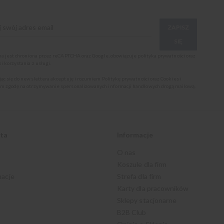
ZAPISZ
SIĘ
ona jest chroniona przez reCAPTCHA oraz Google, obowiązuje
polityka prywatności
oraz
i korzystania z usługi
.
jąc się do newslettera akceptuję i rozumiem
Politykę prywatności oraz Cookies
i
m zgodę na otrzymywanie spersonalizowanych informacji handlowych drogą mailową.
nta
Informacje
O nas
Koszule dla firm
macje
Strefa dla firm
Karty dla pracowników
Sklepy stacjonarne
B2B Club