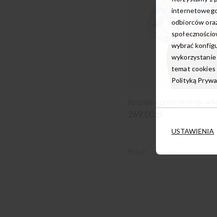
internetowego
odbiorców oraz
społecznościow
wybrać konfigu
wykorzystanie
temat cookies 
Polityką Prywa
269,00 zł
USTAWIENIA
Pokaż