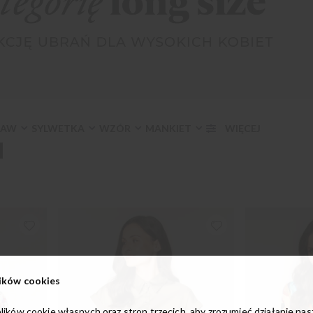
KAW
SYLWETKA
WZÓR
MANKIET
Ć
ików cookies
lików cookie własnych oraz stron trzecich, aby zrozumieć działanie na