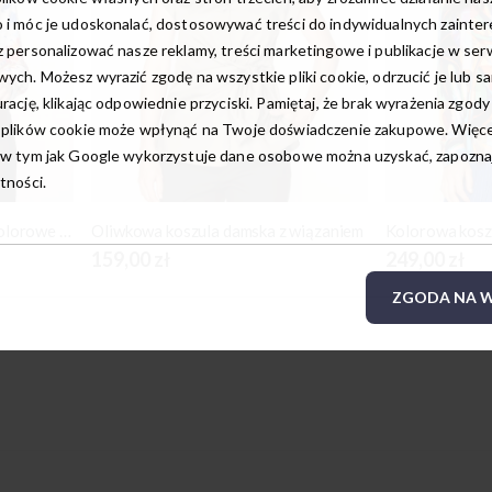
 i móc je udoskonalać, dostosowywać treści do indywidualnych zainte
 personalizować nasze reklamy, treści marketingowe i publikacje w ser
ych. Możesz wyrazić zgodę na wszystkie pliki cookie, odrzucić je lub s
rację, klikając odpowiednie przyciski. Pamiętaj, że brak wyrażenia zgody
 plików cookie może wpłynąć na Twoje doświadczenie zakupowe. Więcej
w tym jak Google wykorzystuje dane osobowe można uzyskać, zapoznają
tności.
Koszula o prostym kroju w kolorowe kwiaty
Oliwkowa koszula damska z wiązaniem
159,00 zł
249,00 zł
ZGODA NA W