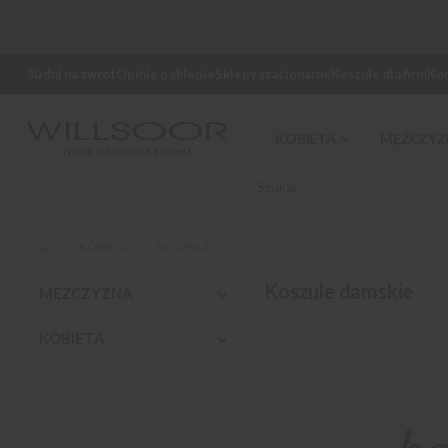
30 dni na zwrot
Opinie o sklepie
Sklepy stacjonarne
Koszule dla firm
Ko
KOBIETA
MĘŻCZYZ
KOBIETA
KOSZULE
Koszule damskie
MĘŻCZYZNA
KOBIETA