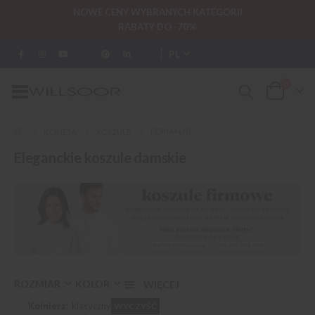
NOWE CENY WYBRANYCH KATEGORII
RABATY DO -70%
PL
0
Przełącznik
Cart
Nav
FORMALNE
KOBIETA
KOSZULE
Eleganckie koszule damskie
ROZMIAR
KOLOR
Kołnierz
klasyczny
WYCZYŚĆ