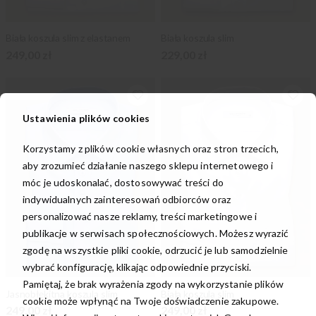
Biała koszula slim z elastanem
Biała koszula slim
249,00 zł
229,00 zł
Ustawienia plików cookies
Korzystamy z plików cookie własnych oraz stron trzecich,
aby zrozumieć działanie naszego sklepu internetowego i
móc je udoskonalać, dostosowywać treści do
indywidualnych zainteresowań odbiorców oraz
personalizować nasze reklamy, treści marketingowe i
publikacje w serwisach społecznościowych. Możesz wyrazić
zgodę na wszystkie pliki cookie, odrzucić je lub samodzielnie
wybrać konfigurację, klikając odpowiednie przyciski.
Pamiętaj, że brak wyrażenia zgody na wykorzystanie plików
Jasnobłękitna koszula slim
Biała koszula slim
cookie może wpłynąć na Twoje doświadczenie zakupowe.
249,00 zł
249,00 zł