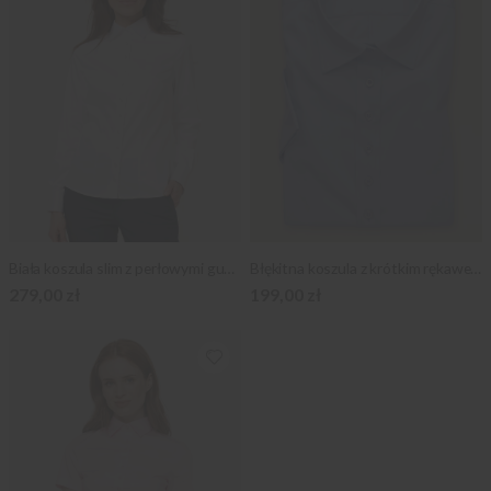
Biała koszula slim z perłowymi guzikami
Błękitna koszula z krótkim rękawem
279,00 zł
199,00 zł