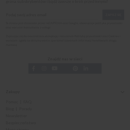
grona subskrybentów i bądź zawsze o krok przed innymi!
ZAPISZ SIĘ
Ta strona jest chroniona przez reCAPTCHA oraz Google, obowiązuje
polityka prywatności
oraz
warunki korzystania z usługi
.
Zapisując się do newslettera akceptuję i rozumiem
Politykę prywatności oraz Cookies
i
wyrażam zgodę na otrzymywanie spersonalizowanych informacji handlowych drogą
mailową.
Znajdź nas w sieci
Zakupy
Pomoc | FAQ
Blog | Porady
Newsletter
Bezpieczeństwo
Mapa strony