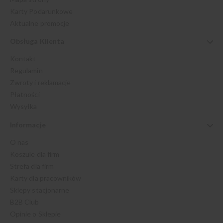
Karty Podarunkowe
Aktualne promocje
Obsługa Klienta
Kontakt
Regulamin
Zwroty i reklamacje
Płatności
Wysyłka
Informacje
O nas
Koszule dla firm
Strefa dla firm
Karty dla pracowników
Sklepy stacjonarne
B2B Club
Opinie o Sklepie