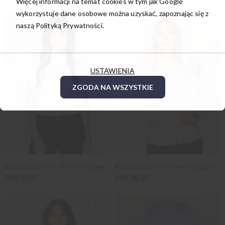
Więcej informacji na temat cookies w tym jak Google
wykorzystuje dane osobowe można uzyskać, zapoznając się z
naszą
Polityką Prywatności.
USTAWIENIA
ZGODA NA WSZYSTKIE
Biała koszula slim z krótkim rękawem
Klasyczna jasnoróżowa koszula slim na spinki
249,00 zł
249,00 zł