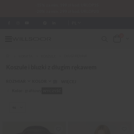
-15% za min. 199 zł kod: URLOP15
-20% za min. 299 zł kod: URLOP20
PL
0
Przełącznik
Cart
Nav
DŁUGI RĘKAW
KOBIETA
KOSZULE
Koszule i bluzki z długim rękawem
ROZMIAR
KOLOR
Kolor
grafitowy
WYCZYŚĆ