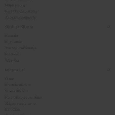
Mapa strony
Karty Podarunkowe
Aktualne promocje
Obsługa Klienta
Kontakt
Regulamin
Zwroty i reklamacje
Płatności
Wysyłka
Informacje
O nas
Koszule dla firm
Strefa dla firm
Karty dla pracowników
Sklepy stacjonarne
B2B Club