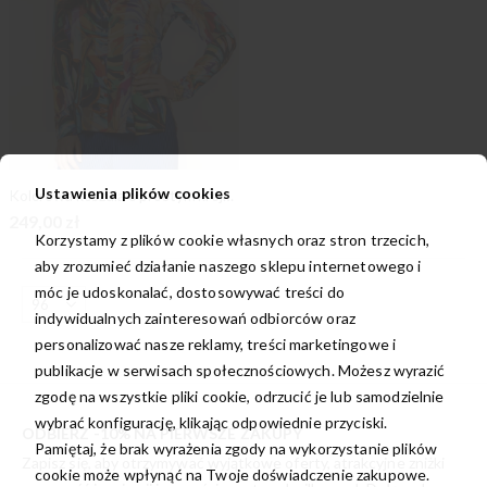
Ustawienia plików cookies
Kolorowa koszula o prostym kroju w maziaje
249,00 zł
Korzystamy z plików cookie własnych oraz stron trzecich,
aby zrozumieć działanie naszego sklepu internetowego i
móc je udoskonalać, dostosowywać treści do
indywidualnych zainteresowań odbiorców oraz
personalizować nasze reklamy, treści marketingowe i
publikacje w serwisach społecznościowych. Możesz wyrazić
zgodę na wszystkie pliki cookie, odrzucić je lub samodzielnie
wybrać konfigurację, klikając odpowiednie przyciski.
ODBIERZ -10% NA PIERWSZE ZAKUPY
Pamiętaj, że brak wyrażenia zgody na wykorzystanie plików
Zapisz się, aby otrzymywać wyjątkowe oferty, atrakcyjne zniżki
cookie może wpłynąć na Twoje doświadczenie zakupowe.