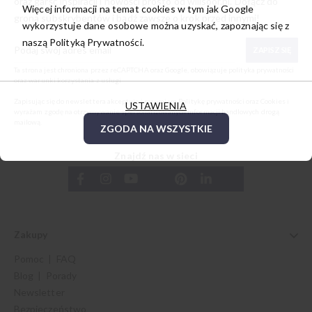
oraz garść inspiracji i nowości prosto od
willsoor.pl
. Dołącz do
Więcej informacji na temat cookies w tym jak Google
grona subskrybentów i bądź zawsze o krok przed innymi!
wykorzystuje dane osobowe można uzyskać, zapoznając się z
naszą
Polityką Prywatności.
ZAPISZ SIĘ
Ta strona jest chroniona przez reCAPTCHA oraz Google, obowiązuje
polityka prywatności
oraz
warunki korzystania z usługi
.
Zapisując się do newslettera akceptuję i rozumiem
Politykę prywatności oraz Cookies
i
USTAWIENIA
wyrażam zgodę na otrzymywanie spersonalizowanych informacji handlowych drogą
mailową.
ZGODA NA WSZYSTKIE
Znajdź nas w sieci
Zakupy
Pomoc | FAQ
Blog | Porady
Newsletter
Bezpieczeństwo