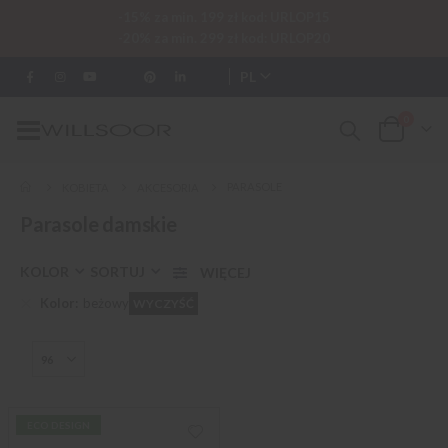
-15% za min. 199 zł kod: URLOP15
-20% za min. 299 zł kod: URLOP20
PL
0
Przełącznik
Cart
Nav
PARASOLE
KOBIETA
AKCESORIA
Parasole damskie
KOLOR
SORTUJ
Kolor
beżowy
WYCZYŚĆ
ECO DESIGN