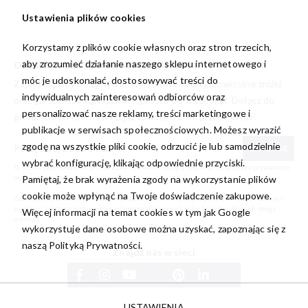
Ustawienia plików cookies
Korzystamy z plików cookie własnych oraz stron trzecich,
aby zrozumieć działanie naszego sklepu internetowego i
ODBIERZ -10% NA PIERWSZE ZAKUPY
móc je udoskonalać, dostosowywać treści do
Zapisz się, aby otrzymywać wyjątkowe oferty, atrakcyjne zniżki
indywidualnych zainteresowań odbiorców oraz
oraz garść inspiracji i nowości prosto od
willsoor.pl
. Dołącz do
personalizować nasze reklamy, treści marketingowe i
grona subskrybentów i bądź zawsze o krok przed innymi!
publikacje w serwisach społecznościowych. Możesz wyrazić
zgodę na wszystkie pliki cookie, odrzucić je lub samodzielnie
ZAPISZ SIĘ
wybrać konfigurację, klikając odpowiednie przyciski.
Ta strona jest chroniona przez reCAPTCHA oraz Google, obowiązuje
polityka prywatności
Pamiętaj, że brak wyrażenia zgody na wykorzystanie plików
oraz
warunki korzystania z usługi
.
cookie może wpłynąć na Twoje doświadczenie zakupowe.
Zapisując się do newslettera akceptuję i rozumiem
Politykę prywatności oraz Cookies
i
wyrażam zgodę na otrzymywanie spersonalizowanych informacji handlowych drogą
Więcej informacji na temat cookies w tym jak Google
mailową.
wykorzystuje dane osobowe można uzyskać, zapoznając się z
naszą
Polityką Prywatności.
Znajdź nas w sieci
USTAWIENIA