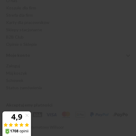
O nas
Koszule dla firm
Strefa dla firm
Karty dla pracowników
Sklepy stacjonarne
B2B Club
Opinie o Sklepie
Moje konto
Zaloguj
Mój koszyk
Schowek
Status zamówienia
Akceptujemy płatności
© 2026 Sklep Internetowy Willsoor