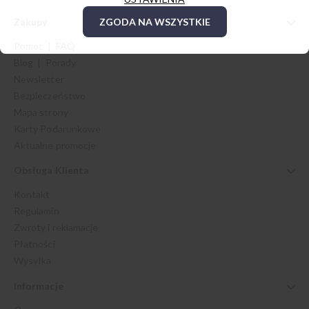
Zakupy
ZGODA NA WSZYSTKIE
Pomoc | FAQ
Blog | Porady
Newsletter
Bezpieczeństwo
Mapa strony
Karty Podarunkowe
Aktualne promocje
Obsługa Klienta
Kontakt
Regulamin
Zwroty i reklamacje
Płatności
Wysyłka
Informacje