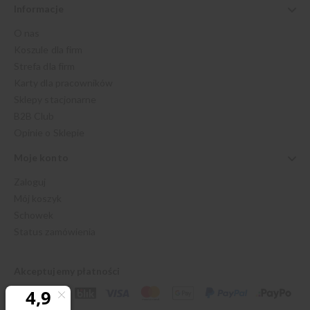
Informacje
O nas
Koszule dla firm
Strefa dla firm
Karty dla pracowników
Sklepy stacjonarne
B2B Club
Opinie o Sklepie
Moje konto
Zaloguj
Mój koszyk
Schowek
Status zamówienia
Akceptujemy płatności