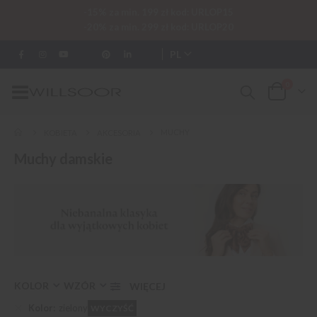
-15% za min. 199 zł kod: URLOP15
-20% za min. 299 zł kod: URLOP20
PL
0
Przełącznik
Cart
Nav
MUCHY
KOBIETA
AKCESORIA
Muchy damskie
KOLOR
WZÓR
Kolor
zielony
WYCZYŚĆ