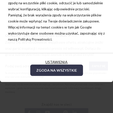
zgodę na wszystkie pliki cookie, odrzucić je lub samodzielnie
wybrać konfigurację, klikając odpowiednie przyciski.
Pamiętaj, że brak wyrażenia zgody na wykorzystanie plików
cookie może wpłynąć na Twoje doświadczenie zakupowe.
Więcej informacji na temat cookies w tym jak Google
wykorzystuje dane osobowe można uzyskać, zapoznając się z
ODBIERZ -10% NA PIERWSZE ZAKUPY
naszą
Polityką Prywatności.
Zapisz się, aby otrzymywać wyjątkowe oferty, atrakcyjne zniżki
oraz garść inspiracji i nowości prosto od
willsoor.pl
. Dołącz do
grona subskrybentów i bądź zawsze o krok przed innymi!
USTAWIENIA
ZAPISZ SIĘ
ZGODA NA WSZYSTKIE
Ta strona jest chroniona przez reCAPTCHA oraz Google, obowiązuje
polityka prywatności
oraz
warunki korzystania z usługi
.
Zapisując się do newslettera akceptuję i rozumiem
Politykę prywatności oraz Cookies
i
wyrażam zgodę na otrzymywanie spersonalizowanych informacji handlowych drogą
mailową.
Znajdź nas w sieci