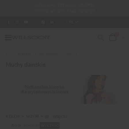
-15% za min. 199 zł kod: URLOP15
-20% za min. 299 zł kod: URLOP20
PL
0
Przełącznik
Cart
Nav
MUCHY
KOBIETA
AKCESORIA
Muchy damskie
KOLOR
WZÓR
Kolor
fioletowy
WYCZYŚĆ