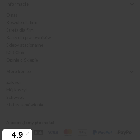
Informacje
O nas
Koszule dla firm
Strefa dla firm
Karty dla pracowników
Sklepy stacjonarne
B2B Club
Opinie o Sklepie
Moje konto
Zaloguj
Mój koszyk
Schowek
Status zamówienia
Akceptujemy płatności