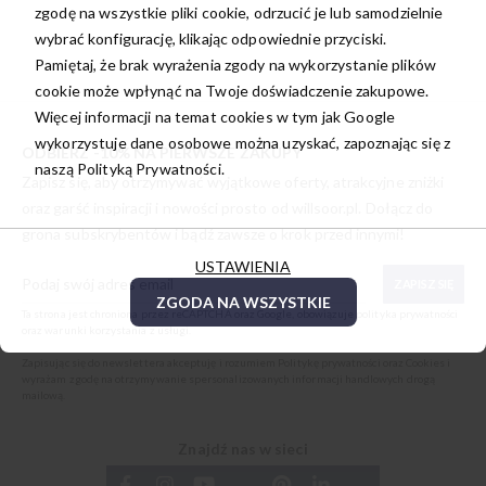
zgodę na wszystkie pliki cookie, odrzucić je lub samodzielnie
wybrać konfigurację, klikając odpowiednie przyciski.
Pamiętaj, że brak wyrażenia zgody na wykorzystanie plików
cookie może wpłynąć na Twoje doświadczenie zakupowe.
Więcej informacji na temat cookies w tym jak Google
wykorzystuje dane osobowe można uzyskać, zapoznając się z
ODBIERZ -10% NA PIERWSZE ZAKUPY
naszą
Polityką Prywatności.
Zapisz się, aby otrzymywać wyjątkowe oferty, atrakcyjne zniżki
oraz garść inspiracji i nowości prosto od
willsoor.pl
. Dołącz do
grona subskrybentów i bądź zawsze o krok przed innymi!
USTAWIENIA
ZAPISZ SIĘ
ZGODA NA WSZYSTKIE
Ta strona jest chroniona przez reCAPTCHA oraz Google, obowiązuje
polityka prywatności
oraz
warunki korzystania z usługi
.
Zapisując się do newslettera akceptuję i rozumiem
Politykę prywatności oraz Cookies
i
wyrażam zgodę na otrzymywanie spersonalizowanych informacji handlowych drogą
mailową.
Znajdź nas w sieci