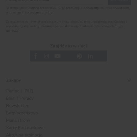
Ta strona jest chroniona przez reCAPTCHA oraz Google, obowiązuje
polityka prywatności
oraz
warunki korzystania z usługi
.
Zapisując się do newslettera akceptuję i rozumiem
Politykę prywatności oraz Cookies
i
wyrażam zgodę na otrzymywanie spersonalizowanych informacji handlowych drogą
mailową.
Znajdź nas w sieci
Zakupy
Pomoc | FAQ
Blog | Porady
Newsletter
Bezpieczeństwo
Mapa strony
Karty Podarunkowe
Aktualne promocje