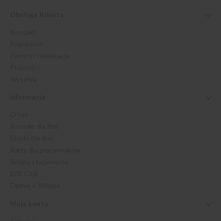
Obsługa Klienta
Kontakt
Regulamin
Zwroty i reklamacje
Płatności
Wysyłka
Informacje
O nas
Koszule dla firm
Strefa dla firm
Karty dla pracowników
Sklepy stacjonarne
B2B Club
Opinie o Sklepie
Moje konto
Zaloguj