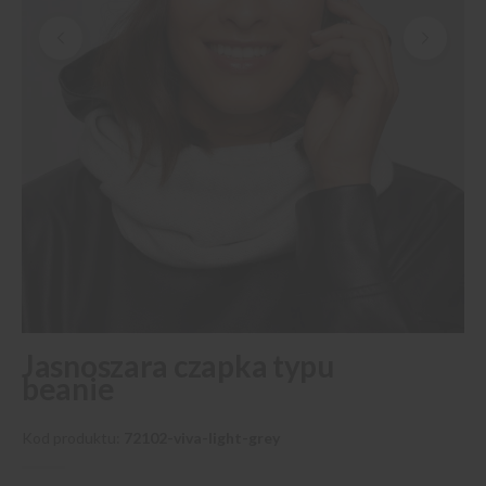
Przejdź
Jasnoszara czapka typu
na
beanie
początek
galerii
Kod produktu
72102-viva-light-grey