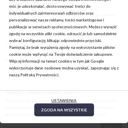
móc je udoskonalać, dostosowywać treści do
indywidualnych zainteresowań odbiorców oraz
personalizować nasze reklamy, treści marketingowe i
publikacje w serwisach społecznościowych. Możesz wyrazić
zgodę na wszystkie pliki cookie, odrzucić je lub samodzielnie
wybrać konfigurację, klikając odpowiednie przyciski.
OPIS
Pamiętaj, że brak wyrażenia zgody na wykorzystanie plików
cookie może wpłynąć na Twoje doświadczenie zakupowe.
DODATKOWE INFORMACJE
Więcej informacji na temat cookies w tym jak Google
wykorzystuje dane osobowe można uzyskać, zapoznając się z
naszą
Polityką Prywatności.
ODBIERZ -10% NA PIERWSZE ZAKUPY
Zapisz się, aby otrzymywać wyjątkowe oferty, atrakcyjne zniżki
USTAWIENIA
oraz garść inspiracji i nowości prosto od
willsoor.pl
. Dołącz do
ZGODA NA WSZYSTKIE
grona subskrybentów i bądź zawsze o krok przed innymi!
ZAPISZ SIĘ