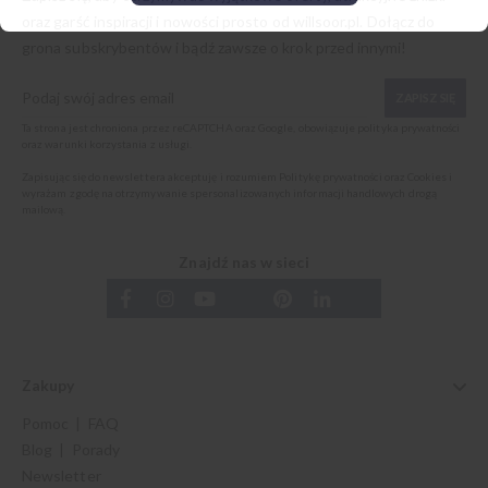
oraz garść inspiracji i nowości prosto od
willsoor.pl
. Dołącz do
grona subskrybentów i bądź zawsze o krok przed innymi!
ZAPISZ SIĘ
Ta strona jest chroniona przez reCAPTCHA oraz Google, obowiązuje
polityka prywatności
oraz
warunki korzystania z usługi
.
Zapisując się do newslettera akceptuję i rozumiem
Politykę prywatności oraz Cookies
i
wyrażam zgodę na otrzymywanie spersonalizowanych informacji handlowych drogą
mailową.
Znajdź nas w sieci
Zakupy
Pomoc | FAQ
Blog | Porady
Newsletter