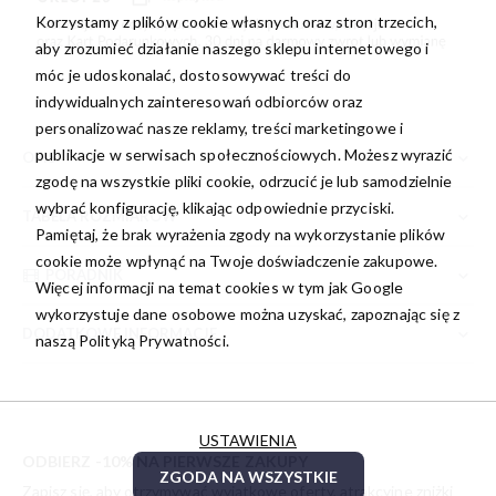
Korzystamy z plików cookie własnych oraz stron trzecich,
aby zrozumieć działanie naszego sklepu internetowego i
móc je udoskonalać, dostosowywać treści do
indywidualnych zainteresowań odbiorców oraz
personalizować nasze reklamy, treści marketingowe i
publikacje w serwisach społecznościowych. Możesz wyrazić
OPIS
zgodę na wszystkie pliki cookie, odrzucić je lub samodzielnie
wybrać konfigurację, klikając odpowiednie przyciski.
TABELA ROZMIARÓW
Pamiętaj, że brak wyrażenia zgody na wykorzystanie plików
cookie może wpłynąć na Twoje doświadczenie zakupowe.
PORADNIK
Więcej informacji na temat cookies w tym jak Google
wykorzystuje dane osobowe można uzyskać, zapoznając się z
DODATKOWE INFORMACJE
naszą
Polityką Prywatności.
USTAWIENIA
ODBIERZ -10% NA PIERWSZE ZAKUPY
ZGODA NA WSZYSTKIE
Zapisz się, aby otrzymywać wyjątkowe oferty, atrakcyjne zniżki