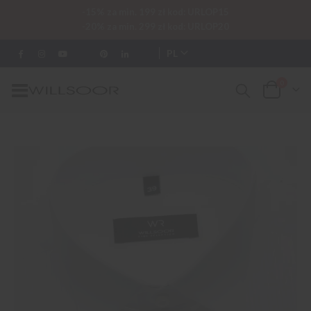
-15% za min. 199 zł kod: URLOP15
-20% za min. 299 zł kod: URLOP20
PL
0
Przełącznik
Cart
Nav
Przejdź
na
koniec
galerii