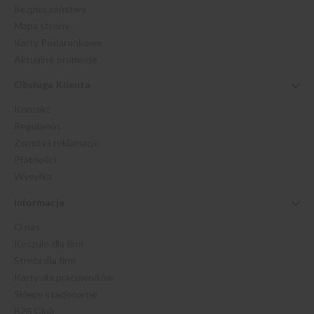
Bezpieczeństwo
Mapa strony
Karty Podarunkowe
Aktualne promocje
Obsługa Klienta
Kontakt
Regulamin
Zwroty i reklamacje
Płatności
Wysyłka
Informacje
O nas
Koszule dla firm
Strefa dla firm
Karty dla pracowników
Sklepy stacjonarne
B2B Club