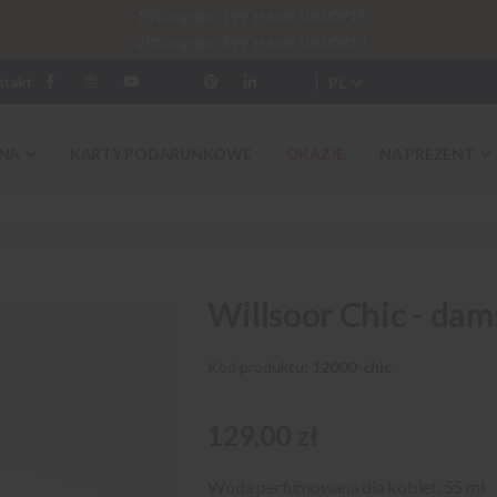
-15% za min. 199 zł kod: URLOP15
-20% za min. 299 zł kod: URLOP20
PL
ntakt
NA
KARTY PODARUNKOWE
OKAZJE
NA PREZENT
Willsoor Chic - dam
Kod produktu
12000-chic
129,00 zł
Woda perfumowana dla kobiet, 55 ml