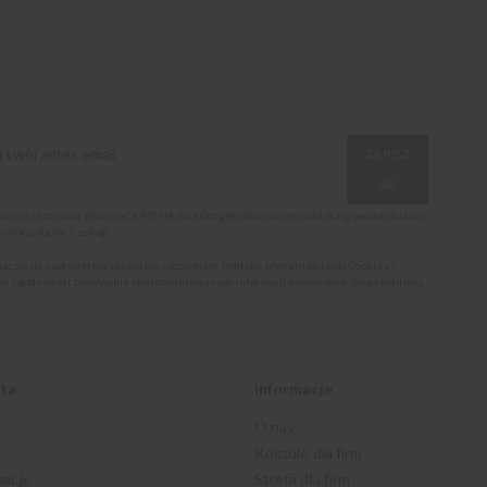
ZAPISZ
SIĘ
ona jest chroniona przez reCAPTCHA oraz Google, obowiązuje
polityka prywatności
oraz
i korzystania z usługi
.
jąc się do newslettera akceptuję i rozumiem
Politykę prywatności oraz Cookies
i
m zgodę na otrzymywanie spersonalizowanych informacji handlowych drogą mailową.
nta
Informacje
O nas
Koszule dla firm
macje
Strefa dla firm