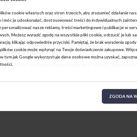
lików cookie własnych oraz stron trzecich, aby zrozumieć działanie na
 i móc je udoskonalać, dostosowywać treści do indywidualnych zainte
 personalizować nasze reklamy, treści marketingowe i publikacje w ser
ych. Możesz wyrazić zgodę na wszystkie pliki cookie, odrzucić je lub s
rację, klikając odpowiednie przyciski. Pamiętaj, że brak wyrażenia zgody
lsoor Hick
 plików cookie może wpłynąć na Twoje doświadczenie zakupowe. Więcej
w tym jak Google wykorzystuje dane osobowe można uzyskać, zapoznają
tności.
ancka. Nie boi się wyrażać emocji, pragnie żyć w wolności. Zapach wyraż
ZGODA NA W