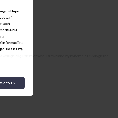
szego sklepu
resowań
wisach
amodzielnie
 na
 informacji na
c się z naszą
a wdzięk, siłę i niezależność. Drewniane wykończenia i ekologiczne
SZYSTKIE