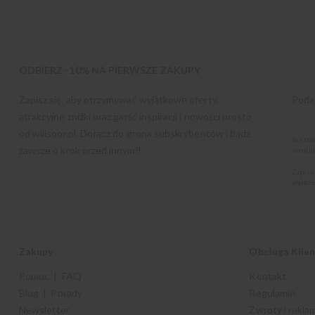
ODBIERZ -10% NA PIERWSZE ZAKUPY
Zapisz się, aby otrzymywać wyjątkowe oferty,
atrakcyjne zniżki oraz garść inspiracji i nowości prosto
od
willsoor.pl
. Dołącz do grona subskrybentów i bądź
Ta str
zawsze o krok przed innymi!
warunk
Zapisu
wyraża
Zakupy
Obsługa Klie
Pomoc | FAQ
Kontakt
Blog | Porady
Regulamin
Newsletter
Zwroty i rekla