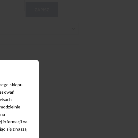
ZAPISZ
szego sklepu
resowań
wisach
amodzielnie
 na
 informacji na
c się z naszą