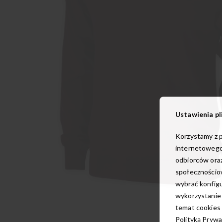
Ustawienia pl
Korzystamy z p
internetowego
odbiorców oraz
społecznościow
wybrać konfigu
wykorzystanie
Przejdź
temat cookies 
na
Polityką Prywa