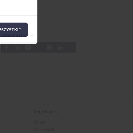
SZYSTKIE
Znajdź nas w sieci
Moje konto
Zaloguj
Mój koszyk