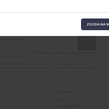
ZGODA NA W
ZAPISZ
SIĘ
ona jest chroniona przez reCAPTCHA oraz Google, obowiązuje
polityka prywatności
oraz
i korzystania z usługi
.
jąc się do newslettera akceptuję i rozumiem
Politykę prywatności oraz Cookies
i
m zgodę na otrzymywanie spersonalizowanych informacji handlowych drogą mailową.
nta
Informacje
O nas
Koszule dla firm