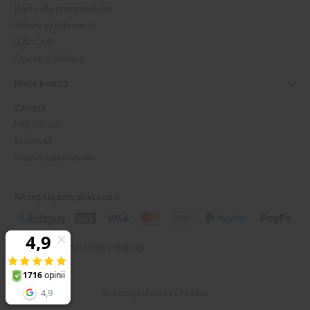
Karty dla pracowników
Sklepy stacjonarne
B2B Club
Opinie o Sklepie
Moje konto
Zaloguj
Mój koszyk
Schowek
Status zamówienia
Akceptujemy płatności
© 2026 Sklep Internetowy Willsoor
Realizacja: Aurora Creation