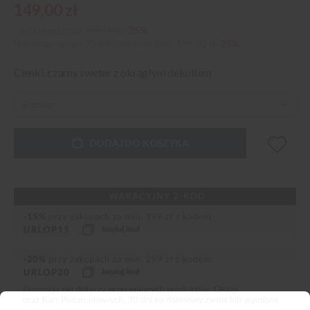
149,00 zł
Cena regularna:
199,00 zł
-25%
Najniższa cena z 30 dni przed obniżką
199,00 zł
-25%
Cienki, czarny sweter z okrągłym dekoltem
DODAJ DO KOSZYKA