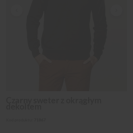
Przejdź
Czarny sweter z okrągłym
na
dekoltem
początek
galerii
Kod produktu
71867