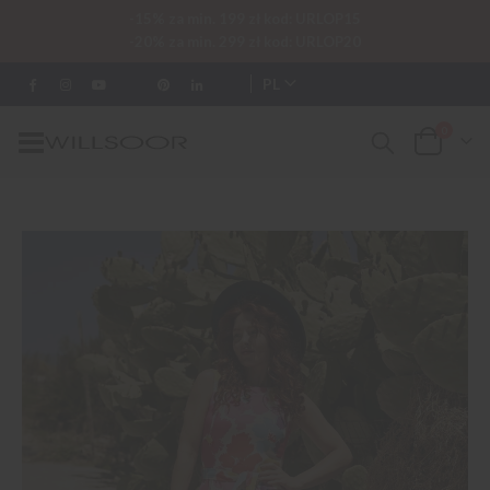
-15% za min. 199 zł kod: URLOP15
-20% za min. 299 zł kod: URLOP20
PL
0
Przełącznik
Cart
Nav
Przejdź
na
koniec
galerii