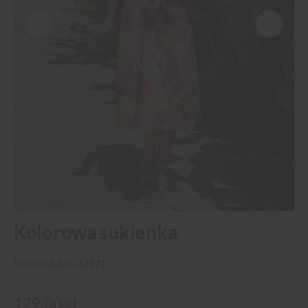
Przejdź
Kolorowa sukienka
na
początek
galerii
Kod produktu
67621
129,00 zł