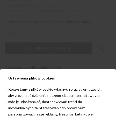
Cena regularna:
549,00 zł
-77%
Najniższa cena z 30 dni przed obniżką
169,00 zł
-24%
Rozkloszowana sukienka MIDI w kolorowe plamy
DODAJ DO KOSZYKA
Planowana wysyłka:
poniedziałek
Ustawienia plików cookies
Korzystamy z plików cookie własnych oraz stron trzecich,
OPIS
aby zrozumieć działanie naszego sklepu internetowego i
móc je udoskonalać, dostosowywać treści do
TABELA ROZMIARÓW
indywidualnych zainteresowań odbiorców oraz
personalizować nasze reklamy, treści marketingowe i