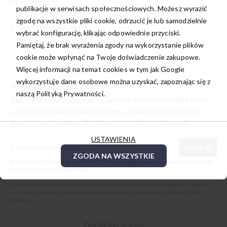
PORADNIK
publikacje w serwisach społecznościowych. Możesz wyrazić
zgodę na wszystkie pliki cookie, odrzucić je lub samodzielnie
DODATKOWE INFORMACJE
wybrać konfigurację, klikając odpowiednie przyciski.
Pamiętaj, że brak wyrażenia zgody na wykorzystanie plików
cookie może wpłynąć na Twoje doświadczenie zakupowe.
Więcej informacji na temat cookies w tym jak Google
wykorzystuje dane osobowe można uzyskać, zapoznając się z
ODBIERZ -10% NA PIERWSZE ZAKUPY
naszą
Polityką Prywatności.
Zapisz się, aby otrzymywać wyjątkowe oferty, atrakcyjne zniżki
oraz garść inspiracji i nowości prosto od
willsoor.pl
. Dołącz do
grona subskrybentów i bądź zawsze o krok przed innymi!
USTAWIENIA
ZAPISZ SIĘ
ZGODA NA WSZYSTKIE
Ta strona jest chroniona przez reCAPTCHA oraz Google, obowiązuje
polityka prywatności
oraz
warunki korzystania z usługi
.
Zapisując się do newslettera akceptuję i rozumiem
Politykę prywatności oraz Cookies
i
wyrażam zgodę na otrzymywanie spersonalizowanych informacji handlowych drogą
mailową.
Znajdź nas w sieci