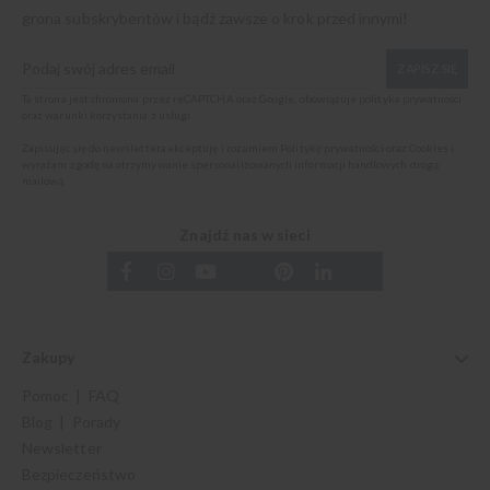
grona subskrybentów i bądź zawsze o krok przed innymi!
ZAPISZ SIĘ
Ta strona jest chroniona przez reCAPTCHA oraz Google, obowiązuje
polityka prywatności
oraz
warunki korzystania z usługi
.
Zapisując się do newslettera akceptuję i rozumiem
Politykę prywatności oraz Cookies
i
wyrażam zgodę na otrzymywanie spersonalizowanych informacji handlowych drogą
mailową.
Znajdź nas w sieci
Zakupy
Pomoc | FAQ
Blog | Porady
Newsletter
Bezpieczeństwo