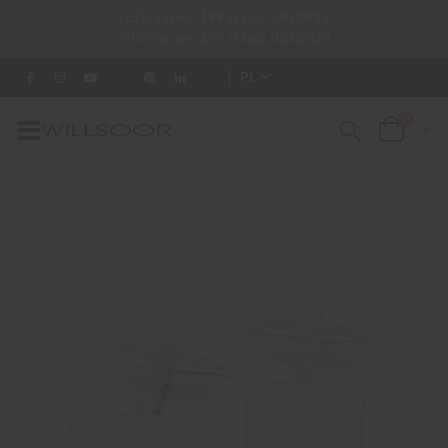
-15% za min. 199 zł kod: URLOP15
-20% za min. 299 zł kod: URLOP20
PL
0
Przełącznik
Cart
Nav
Przejdź
na
koniec
galerii