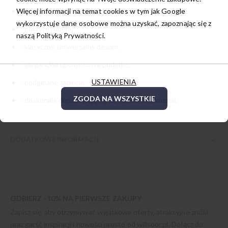
Więcej informacji na temat cookies w tym jak Google
- wykonane ze stopu cynku i stali,
wykorzystuje dane osobowe można uzyskać, zapoznając się z
- pokryte rodem,
naszą
Polityką Prywatności.
- klasyczny, uniwersalny design,
- eleganckie upominkowe pudełko,
USTAWIENIA
- podginane zapięcia,
ZGODA NA WSZYSTKIE
- doskonale dopasowują się do mankietów koszuli.
DODATKOWE INFORMACJE
ODBIERZ -10% NA PIERWSZE ZAKUPY
Zapisz się, aby otrzymywać wyjątkowe oferty, atrakcyjne zniżki
oraz garść inspiracji i nowości prosto od
willsoor.pl
. Dołącz do