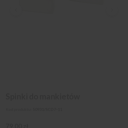
Przejdź
Spinki do mankietów
na
początek
galerii
Kod produktu
50931/SCD7-11
79,00 zł