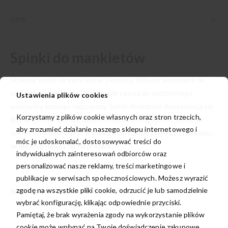
OPIS
Spinki do mankietów
Stylowe spinki do mankietów z kolekcji Willsoor wykonane ze
stali najwyższej jakości, doskonale pasują do codziennego
Ustawienia plików cookies
wizerunku każdego mężczyzny. Spinki doskonale dopasowują się
Korzystamy z plików cookie własnych oraz stron trzecich,
do mankietów koszuli, dzięki podginanym zapięciom. Komplet
aby zrozumieć działanie naszego sklepu internetowego i
spinek opakowany jest w eleganckie czarne pudełko sprawiając,
móc je udoskonalać, dostosowywać treści do
że idealnie nadają się na prezent.
indywidualnych zainteresowań odbiorców oraz
personalizować nasze reklamy, treści marketingowe i
publikacje w serwisach społecznościowych. Możesz wyrazić
zgodę na wszystkie pliki cookie, odrzucić je lub samodzielnie
Spinki do mankietów Willsoor:
wybrać konfigurację, klikając odpowiednie przyciski.
Pamiętaj, że brak wyrażenia zgody na wykorzystanie plików
cookie może wpłynąć na Twoje doświadczenie zakupowe.