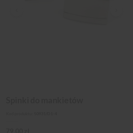
Przejdź
Spinki do mankietów
na
początek
galerii
Kod produktu
50931/D1-4
79,00 zł