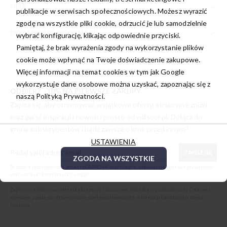
OPIS
publikacje w serwisach społecznościowych. Możesz wyrazić
zgodę na wszystkie pliki cookie, odrzucić je lub samodzielnie
DODATKOWE INFORMACJE
wybrać konfigurację, klikając odpowiednie przyciski.
Pamiętaj, że brak wyrażenia zgody na wykorzystanie plików
cookie może wpłynąć na Twoje doświadczenie zakupowe.
Więcej informacji na temat cookies w tym jak Google
wykorzystuje dane osobowe można uzyskać, zapoznając się z
ODBIERZ -10% NA PIERWSZE ZAKUPY
naszą
Polityką Prywatności.
Zapisz się, aby otrzymywać wyjątkowe oferty, atrakcyjne zniżki
oraz garść inspiracji i nowości prosto od
willsoor.pl
. Dołącz do
grona subskrybentów i bądź zawsze o krok przed innymi!
USTAWIENIA
ZAPISZ SIĘ
ZGODA NA WSZYSTKIE
Ta strona jest chroniona przez reCAPTCHA oraz Google, obowiązuje
polityka prywatności
oraz
warunki korzystania z usługi
.
Zapisując się do newslettera akceptuję i rozumiem
Politykę prywatności oraz Cookies
i
wyrażam zgodę na otrzymywanie spersonalizowanych informacji handlowych drogą
mailową.