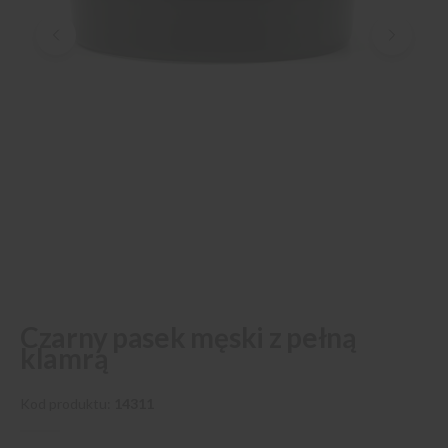
Przejdź
Czarny pasek męski z pełną
na
klamrą
początek
galerii
Kod produktu
14311