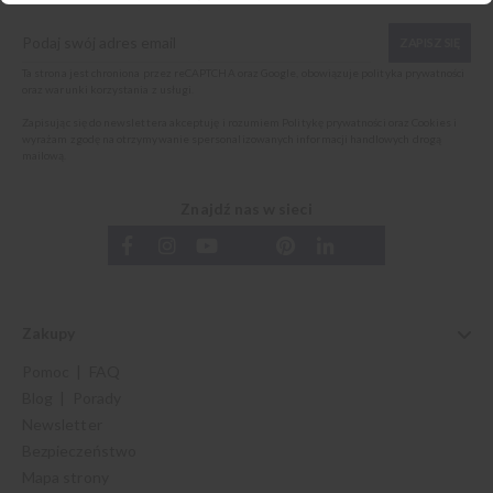
ZAPISZ SIĘ
Ta strona jest chroniona przez reCAPTCHA oraz Google, obowiązuje
polityka prywatności
oraz
warunki korzystania z usługi
.
Zapisując się do newslettera akceptuję i rozumiem
Politykę prywatności oraz Cookies
i
wyrażam zgodę na otrzymywanie spersonalizowanych informacji handlowych drogą
mailową.
Znajdź nas w sieci
Zakupy
Pomoc | FAQ
Blog | Porady
Newsletter
Bezpieczeństwo
Mapa strony