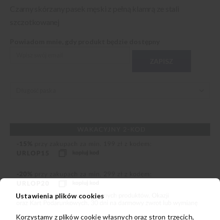
Czarny skórzany pasek męski z pełną klamrą ze stali
szczotkowanej
Powiadom mnie, gdy produkt będzie dostępny
ZAPISZ
Ustawienia plików cookies
Korzystamy z plików cookie własnych oraz stron trzecich,