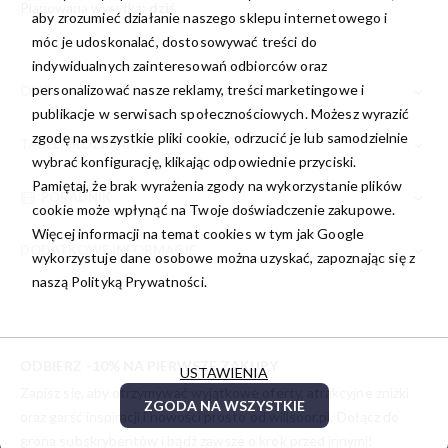
Planowana wysyłka:
dziś
aby zrozumieć działanie naszego sklepu internetowego i
móc je udoskonalać, dostosowywać treści do
indywidualnych zainteresowań odbiorców oraz
personalizować nasze reklamy, treści marketingowe i
OPIS
publikacje w serwisach społecznościowych. Możesz wyrazić
zgodę na wszystkie pliki cookie, odrzucić je lub samodzielnie
TABELA ROZMIARÓW
wybrać konfigurację, klikając odpowiednie przyciski.
Pamiętaj, że brak wyrażenia zgody na wykorzystanie plików
PORADNIK
cookie może wpłynąć na Twoje doświadczenie zakupowe.
Więcej informacji na temat cookies w tym jak Google
DODATKOWE INFORMACJE
wykorzystuje dane osobowe można uzyskać, zapoznając się z
naszą
Polityką Prywatności.
ODBIERZ -10% NA PIERWSZE ZAKUPY
USTAWIENIA
Zapisz się, aby otrzymywać wyjątkowe oferty, atrakcyjne zniżki
ZGODA NA WSZYSTKIE
oraz garść inspiracji i nowości prosto od
willsoor.pl
. Dołącz do
grona subskrybentów i bądź zawsze o krok przed innymi!