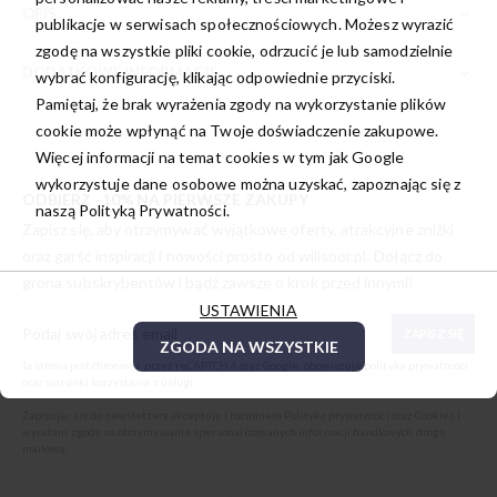
OPIS
publikacje w serwisach społecznościowych. Możesz wyrazić
zgodę na wszystkie pliki cookie, odrzucić je lub samodzielnie
DODATKOWE INFORMACJE
wybrać konfigurację, klikając odpowiednie przyciski.
Pamiętaj, że brak wyrażenia zgody na wykorzystanie plików
cookie może wpłynąć na Twoje doświadczenie zakupowe.
Więcej informacji na temat cookies w tym jak Google
wykorzystuje dane osobowe można uzyskać, zapoznając się z
ODBIERZ -10% NA PIERWSZE ZAKUPY
naszą
Polityką Prywatności.
Zapisz się, aby otrzymywać wyjątkowe oferty, atrakcyjne zniżki
oraz garść inspiracji i nowości prosto od
willsoor.pl
. Dołącz do
grona subskrybentów i bądź zawsze o krok przed innymi!
USTAWIENIA
ZAPISZ SIĘ
ZGODA NA WSZYSTKIE
Ta strona jest chroniona przez reCAPTCHA oraz Google, obowiązuje
polityka prywatności
oraz
warunki korzystania z usługi
.
Zapisując się do newslettera akceptuję i rozumiem
Politykę prywatności oraz Cookies
i
wyrażam zgodę na otrzymywanie spersonalizowanych informacji handlowych drogą
mailową.