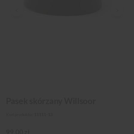
Przejdź
Pasek skórzany Willsoor
na
początek
galerii
Kod produktu
11111-13
99,00 zł