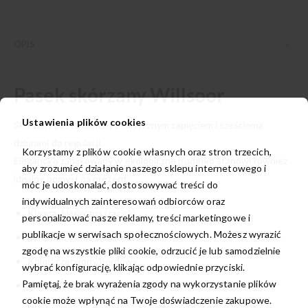
OPIS
Pasek skórzany Willsoor
Ustawienia plików cookies
Skórzany pasek damski z klasycznym zapięciem i sześcioma
dziurami do regulacji.
Korzystamy z plików cookie własnych oraz stron trzecich,
Elegancko zapakowany w ekologiczne pudełko stanowi również
aby zrozumieć działanie naszego sklepu internetowego i
idealny pomysł na prezent.
móc je udoskonalać, dostosowywać treści do
indywidualnych zainteresowań odbiorców oraz
Klamra: klasyczna (zacisk)
personalizować nasze reklamy, treści marketingowe i
publikacje w serwisach społecznościowych. Możesz wyrazić
Materiał: 100% skóra naturalna
zgodę na wszystkie pliki cookie, odrzucić je lub samodzielnie
Kolor: czerwony/bordowy
wybrać konfigurację, klikając odpowiednie przyciski.
Pamiętaj, że brak wyrażenia zgody na wykorzystanie plików
Wysokość paska: 2 cm
cookie może wpłynąć na Twoje doświadczenie zakupowe.