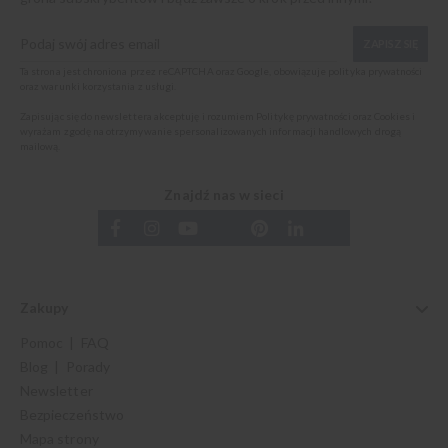
ZAPISZ SIĘ
Ta strona jest chroniona przez reCAPTCHA oraz Google, obowiązuje
polityka prywatności
oraz
warunki korzystania z usługi
.
Zapisując się do newslettera akceptuję i rozumiem
Politykę prywatności oraz Cookies
i
wyrażam zgodę na otrzymywanie spersonalizowanych informacji handlowych drogą
mailową.
Znajdź nas w sieci
Zakupy
Pomoc | FAQ
Blog | Porady
Newsletter
Bezpieczeństwo
Mapa strony