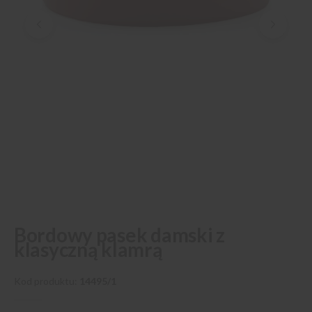
Przejdź
Bordowy pasek damski z
na
klasyczną klamrą
początek
galerii
Kod produktu
14495/1