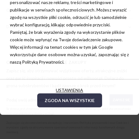
personalizować nasze reklamy, treści marketingowe i
publikacje w serwisach społecznościowych. Możesz wyrazić
OPIS
zgodę na wszystkie pliki cookie, odrzucić je lub samodzielnie
wybrać konfigurację, klikając odpowiednie przyciski.
DODATKOWE INFORMACJE
Pamiętaj, że brak wyrażenia zgody na wykorzystanie plików
cookie może wpłynąć na Twoje doświadczenie zakupowe.
Więcej informacji na temat cookies w tym jak Google
wykorzystuje dane osobowe można uzyskać, zapoznając się z
naszą
Polityką Prywatności.
ODBIERZ -10% NA PIERWSZE ZAKUPY
Zapisz się, aby otrzymywać wyjątkowe oferty, atrakcyjne zniżki
oraz garść inspiracji i nowości prosto od
willsoor.pl
. Dołącz do
grona subskrybentów i bądź zawsze o krok przed innymi!
USTAWIENIA
ZGODA NA WSZYSTKIE
ZAPISZ SIĘ
Ta strona jest chroniona przez reCAPTCHA oraz Google, obowiązuje
polityka prywatności
oraz
warunki korzystania z usługi
.
Zapisując się do newslettera akceptuję i rozumiem
Politykę prywatności oraz Cookies
i
wyrażam zgodę na otrzymywanie spersonalizowanych informacji handlowych drogą
mailową.