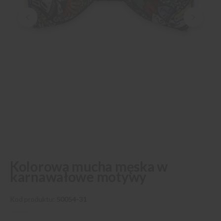
Przejdź
Kolorowa mucha męska w
na
karnawałowe motywy
początek
galerii
Kod produktu
50054-31