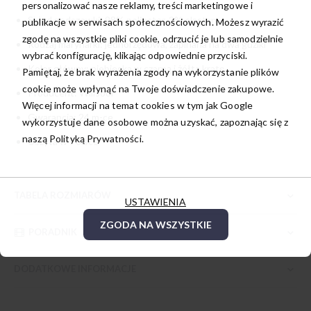
personalizować nasze reklamy, treści marketingowe i
Skład podszewki: 98% poliester, 2% elastan
publikacje w serwisach społecznościowych. Możesz wyrazić
zgodę na wszystkie pliki cookie, odrzucić je lub samodzielnie
Rodzaj marynarki: jednorzędowa, zapinana na dwa guziki
wybrać konfigurację, klikając odpowiednie przyciski.
Kolor główny: niebieska w czarną i żółtą kratę
Pamiętaj, że brak wyrażenia zgody na wykorzystanie plików
cookie może wpłynąć na Twoje doświadczenie zakupowe.
Producent: Willsoor
Więcej informacji na temat cookies w tym jak Google
Gwarancja: 24 m-ce
wykorzystuje dane osobowe można uzyskać, zapoznając się z
naszą
Polityką Prywatności.
Uszyta w Polsce
TABELA ROZMIARÓW
USTAWIENIA
ZGODA NA WSZYSTKIE
PORADNIK
DODATKOWE INFORMACJE