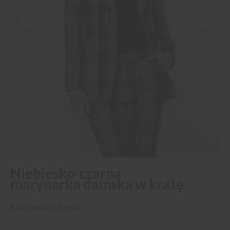
Przejdź
Niebiesko-czarna
na
marynarka damska w kratę
początek
galerii
Kod produktu
67948