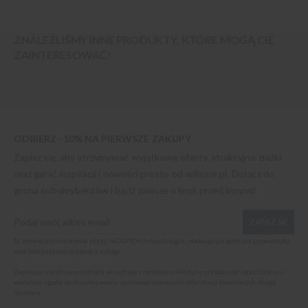
ZNALEŹLIŚMY INNE PRODUKTY, KTÓRE MOGĄ CIĘ
ZAINTERESOWAĆ!
ODBIERZ -10% NA PIERWSZE ZAKUPY
Zapisz się, aby otrzymywać wyjątkowe oferty, atrakcyjne zniżki
oraz garść inspiracji i nowości prosto od
willsoor.pl
. Dołącz do
grona subskrybentów i bądź zawsze o krok przed innymi!
ZAPISZ SIĘ
Ta strona jest chroniona przez reCAPTCHA oraz Google, obowiązuje
polityka prywatności
oraz
warunki korzystania z usługi
.
Zapisując się do newslettera akceptuję i rozumiem
Politykę prywatności oraz Cookies
i
wyrażam zgodę na otrzymywanie spersonalizowanych informacji handlowych drogą
mailową.