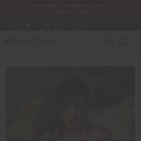
NOWE CENY WYBRANYCH KATEGORII
RABATY DO -70%
PL
0
Przełącznik
Cart
Nav
Przejdź
na
koniec
galerii