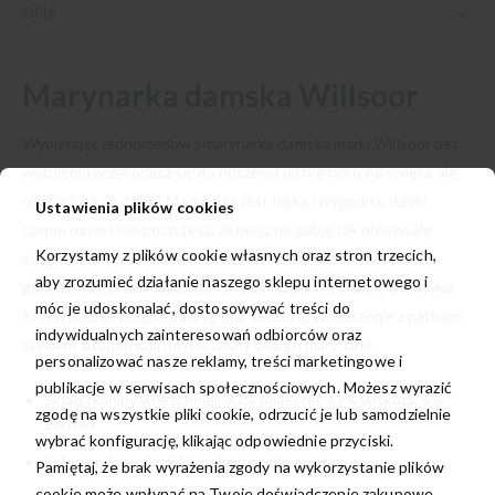
OPIS
Marynarka damska Willsoor
Wybierając jednorzędową marynarkę damską marki Willsoor bez
wątpienia przekonasz się do noszenia jej nie tylko od święta, ale
również na co dzień! Marynarka jest lekka i wygodna, dzięki
Ustawienia plików cookies
czemu nawet nie poczujesz, że masz na sobie tak niebywale
Korzystamy z plików cookie własnych oraz stron trzecich,
elegancki strój. Została uszyta z wysokiej jakości materiału o
aby zrozumieć działanie naszego sklepu internetowego i
gładkiej fakturze. Materiał jest elastyczny i delikatny w dotyku.
móc je udoskonalać, dostosowywać treści do
Krój wyraźnie podkreśla linię talii. Guziki oraz kieszenie z patkami
indywidualnych zainteresowań odbiorców oraz
stylowo uzupełniają nowoczesny design marynarki.
personalizować nasze reklamy, treści marketingowe i
publikacje w serwisach społecznościowych. Możesz wyrazić
Skład tkaniny wierzchniej: 83% poliester, 12% wiskoza, 5%
zgodę na wszystkie pliki cookie, odrzucić je lub samodzielnie
elastan
wybrać konfigurację, klikając odpowiednie przyciski.
Skład podszewki: 94% poliester, 6% elastan
Pamiętaj, że brak wyrażenia zgody na wykorzystanie plików
cookie może wpłynąć na Twoje doświadczenie zakupowe.