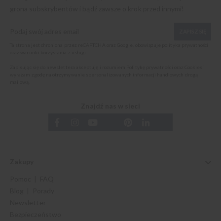
grona subskrybentów i bądź zawsze o krok przed innymi!
ZAPISZ SIĘ
Ta strona jest chroniona przez reCAPTCHA oraz Google, obowiązuje
polityka prywatności
oraz
warunki korzystania z usługi
.
Zapisując się do newslettera akceptuję i rozumiem
Politykę prywatności oraz Cookies
i
wyrażam zgodę na otrzymywanie spersonalizowanych informacji handlowych drogą
mailową.
Znajdź nas w sieci
Zakupy
Pomoc | FAQ
Blog | Porady
Newsletter
Bezpieczeństwo