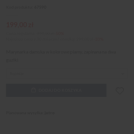
Kod produktu
67590
199,00 zł
Cena regularna:
399,00 zł
-50%
Najniższa cena z 30 dni przed obniżką
299,00 zł
-33%
Marynarka damska w kolorowe plamy, zapinana na dwa
guziki
DODAJ DO KOSZYKA
Planowana wysyłka:
jutro