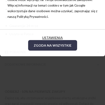
Rodzaj marynarki: jednorzędowa, zapinana na dwa guziki
Więcej informacji na temat cookies w tym jak Google
Kolor główny: kolorowe plamy
wykorzystuje dane osobowe można uzyskać, zapoznając się z
naszą
Polityką Prywatności.
Producent: Willsoor
Gwarancja: 24 m-ce
Uszyto w Polsce
USTAWIENIA
ZGODA NA WSZYSTKIE
PORADNIK
DODATKOWE INFORMACJE
ODBIERZ -10% NA PIERWSZE ZAKUPY
Zapisz się, aby otrzymywać wyjątkowe oferty, atrakcyjne zniżki
oraz garść inspiracji i nowości prosto od
willsoor.pl
. Dołącz do