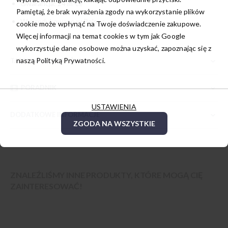
Gwarancja: 24 m-ce
Pamiętaj, że brak wyrażenia zgody na wykorzystanie plików
Wyprodukowano w Polsce
cookie może wpłynąć na Twoje doświadczenie zakupowe.
Więcej informacji na temat cookies w tym jak Google
wykorzystuje dane osobowe można uzyskać, zapoznając się z
naszą
Polityką Prywatności.
TABELA ROZMIARÓW
PORADNIK
USTAWIENIA
DODATKOWE INFORMACJE
ZGODA NA WSZYSTKIE
ZNALEŹLIŚMY INNE PRODUKTY, KTÓRE MOGĄ CIĘ
ZAINTERESOWAĆ!