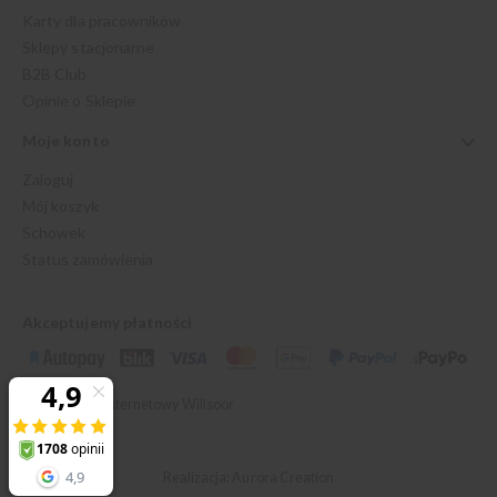
Karty dla pracowników
Sklepy stacjonarne
B2B Club
Opinie o Sklepie
Moje konto
Zaloguj
Mój koszyk
Schowek
Status zamówienia
Akceptujemy płatności
© 2026 Sklep Internetowy Willsoor
Realizacja: Aurora Creation