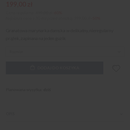
199,00 zł
Cena regularna:
499,00 zł
-60%
Najniższa cena z 30 dni przed obniżką
399,00 zł
-50%
Granatowa marynarka damska w delikatny, nieregularny
prążek, zapinana na jeden guzik
DODAJ DO KOSZYKA
Planowana wysyłka:
dziś
OPIS