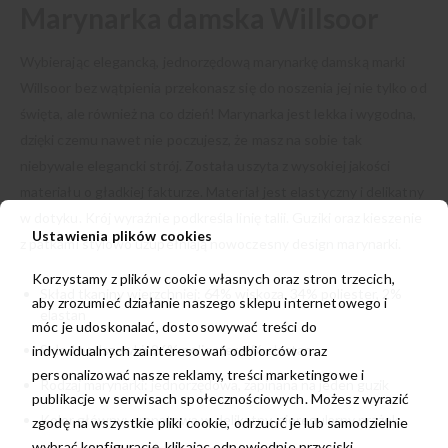
Marynarka damska Willsoor
Wybierając elegancką, jednorzędową marynarkę damską marki
Willsoor bez wątpienia przekonasz się do noszenia jej nie tylko od
święta, ale również na co dzień! Marynarka jest lekka i wygodna,
dzięki czemu nawet nie poczujesz, że masz na sobie tak
niebywale elegancki strój. Została uszyta z wysokiej jakości
materiału o gładkiej fakturze. Materiał jest elastyczny i delikatny
w dotyku. Krój wyraźnie podkreśla linię talii. Guziki oraz kieszenie
Ustawienia plików cookies
z patkami stylowo uzupełniają nowoczesny design marynarki.
Korzystamy z plików cookie własnych oraz stron trzecich,
Skład tkaniny wierzchniej: 64% wiskoza, 34% poliester, 2%
aby zrozumieć działanie naszego sklepu internetowego i
elastan
móc je udoskonalać, dostosowywać treści do
Skład podszewki: 96% poliester, 4% elastan
indywidualnych zainteresowań odbiorców oraz
personalizować nasze reklamy, treści marketingowe i
Rodzaj marynarki: jednorzędowa, zapinana na jeden guzik
publikacje w serwisach społecznościowych. Możesz wyrazić
Kolor główny: granatowa w delikatny, nieregularny prążek
zgodę na wszystkie pliki cookie, odrzucić je lub samodzielnie
wybrać konfigurację, klikając odpowiednie przyciski.