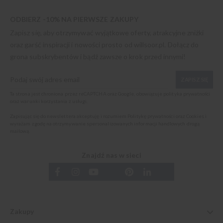
ODBIERZ -10% NA PIERWSZE ZAKUPY
Zapisz się, aby otrzymywać wyjątkowe oferty, atrakcyjne zniżki
oraz garść inspiracji i nowości prosto od
willsoor.pl
. Dołącz do
grona subskrybentów i bądź zawsze o krok przed innymi!
ZAPISZ SIĘ
Ta strona jest chroniona przez reCAPTCHA oraz Google, obowiązuje
polityka prywatności
oraz
warunki korzystania z usługi
.
Zapisując się do newslettera akceptuję i rozumiem
Politykę prywatności oraz Cookies
i
wyrażam zgodę na otrzymywanie spersonalizowanych informacji handlowych drogą
mailową.
Znajdź nas w sieci
Zakupy