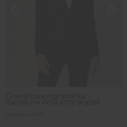
Przejdź
Granatowa marynarka
na
damska w delikatny prążek
początek
galerii
Kod produktu
67471