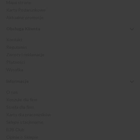
Mapa strony
Karty Podarunkowe
Aktualne promocje
Obsługa Klienta
Kontakt
Regulamin
Zwroty i reklamacje
Płatności
Wysyłka
Informacje
O nas
Koszule dla firm
Strefa dla firm
Karty dla pracowników
Sklepy stacjonarne
B2B Club
Opinie o Sklepie