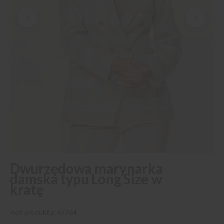
Przejdź
Dwurzędowa marynarka
na
damska typu Long Size w
początek
kratę
galerii
Kod produktu
67764