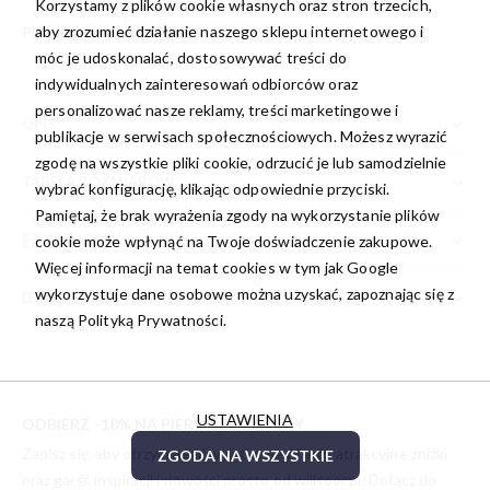
Korzystamy z plików cookie własnych oraz stron trzecich,
aby zrozumieć działanie naszego sklepu internetowego i
Planowana wysyłka:
dziś
móc je udoskonalać, dostosowywać treści do
indywidualnych zainteresowań odbiorców oraz
personalizować nasze reklamy, treści marketingowe i
OPIS
publikacje w serwisach społecznościowych. Możesz wyrazić
zgodę na wszystkie pliki cookie, odrzucić je lub samodzielnie
TABELA ROZMIARÓW
wybrać konfigurację, klikając odpowiednie przyciski.
Pamiętaj, że brak wyrażenia zgody na wykorzystanie plików
PORADNIK
cookie może wpłynąć na Twoje doświadczenie zakupowe.
Więcej informacji na temat cookies w tym jak Google
wykorzystuje dane osobowe można uzyskać, zapoznając się z
DODATKOWE INFORMACJE
naszą
Polityką Prywatności.
USTAWIENIA
ODBIERZ -10% NA PIERWSZE ZAKUPY
Zapisz się, aby otrzymywać wyjątkowe oferty, atrakcyjne zniżki
ZGODA NA WSZYSTKIE
oraz garść inspiracji i nowości prosto od
willsoor.pl
. Dołącz do