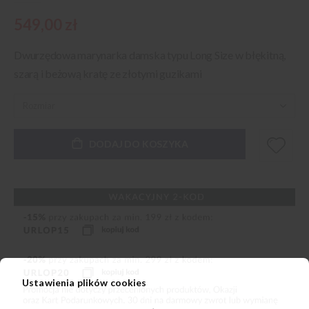
549,00 zł
Dwurzędowa marynarka damska typu Long Size w błękitną,
szarą i beżową kratę ze złotymi guzikami
DODAJ DO KOSZYKA
Ustawienia plików cookies