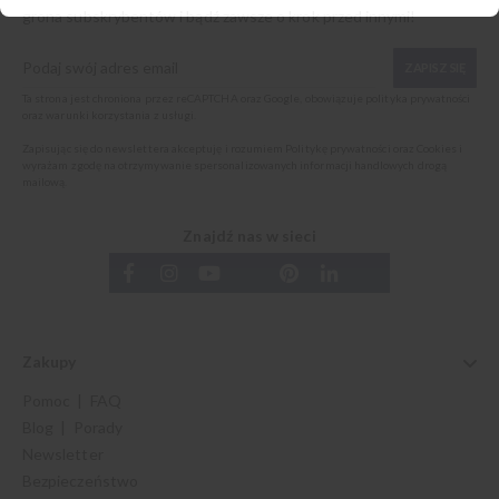
grona subskrybentów i bądź zawsze o krok przed innymi!
ZAPISZ SIĘ
Ta strona jest chroniona przez reCAPTCHA oraz Google, obowiązuje
polityka prywatności
oraz
warunki korzystania z usługi
.
Zapisując się do newslettera akceptuję i rozumiem
Politykę prywatności oraz Cookies
i
wyrażam zgodę na otrzymywanie spersonalizowanych informacji handlowych drogą
mailową.
Znajdź nas w sieci
Zakupy
Pomoc | FAQ
Blog | Porady
Newsletter
Bezpieczeństwo