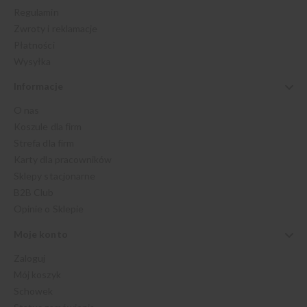
Regulamin
Zwroty i reklamacje
Płatności
Wysyłka
Informacje
O nas
Koszule dla firm
Strefa dla firm
Karty dla pracowników
Sklepy stacjonarne
B2B Club
Opinie o Sklepie
Moje konto
Zaloguj
Mój koszyk
Schowek