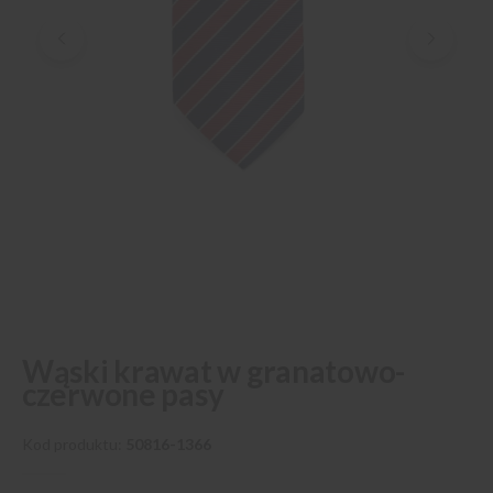
Przejdź
Wąski krawat w granatowo-
na
czerwone pasy
początek
galerii
Kod produktu
50816-1366