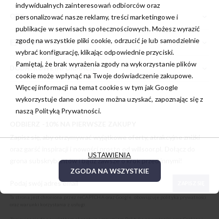
indywidualnych zainteresowań odbiorców oraz
OPIS
personalizować nasze reklamy, treści marketingowe i
publikacje w serwisach społecznościowych. Możesz wyrazić
zgodę na wszystkie pliki cookie, odrzucić je lub samodzielnie
PORADNIK
wybrać konfigurację, klikając odpowiednie przyciski.
Pamiętaj, że brak wyrażenia zgody na wykorzystanie plików
DODATKOWE INFORMACJE
cookie może wpłynąć na Twoje doświadczenie zakupowe.
Więcej informacji na temat cookies w tym jak Google
wykorzystuje dane osobowe można uzyskać, zapoznając się z
naszą
Polityką Prywatności.
ODBIERZ -10% NA PIERWSZE ZAKUPY
Zapisz się, aby otrzymywać wyjątkowe oferty, atrakcyjne zniżki
oraz garść inspiracji i nowości prosto od
willsoor.pl
. Dołącz do
USTAWIENIA
grona subskrybentów i bądź zawsze o krok przed innymi!
ZGODA NA WSZYSTKIE
ZAPISZ SIĘ
Ta strona jest chroniona przez reCAPTCHA oraz Google, obowiązuje
polityka prywatności
oraz
warunki korzystania z usługi
.
Zapisując się do newslettera akceptuję i rozumiem
Politykę prywatności oraz Cookies
i