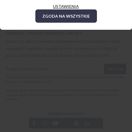
USTAWIENIA
ZGODA NA WSZYSTKIE
ODBIERZ -10% NA PIERWSZE ZAKUPY
Zapisz się, aby otrzymywać wyjątkowe oferty, atrakcyjne zniżki
oraz garść inspiracji i nowości prosto od
willsoor.pl
. Dołącz do
grona subskrybentów i bądź zawsze o krok przed innymi!
ZAPISZ SIĘ
Ta strona jest chroniona przez reCAPTCHA oraz Google, obowiązuje
polityka prywatności
oraz
warunki korzystania z usługi
.
Zapisując się do newslettera akceptuję i rozumiem
Politykę prywatności oraz Cookies
i
wyrażam zgodę na otrzymywanie spersonalizowanych informacji handlowych drogą
mailową.
Znajdź nas w sieci