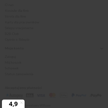
O nas
Koszule dla firm
Strefa dla firm
Karty dla pracowników
Sklepy stacjonarne
B2B Club
Opinie o Sklepie
Moje konto
Zaloguj
Mój koszyk
Schowek
Status zamówienia
Akceptujemy płatności
© 2026 Sklep Internetowy Willsoor