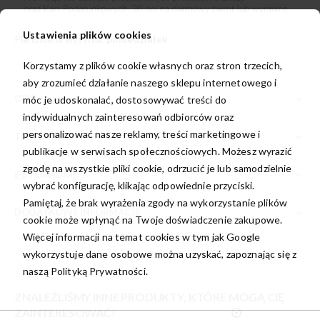
Ustawienia plików cookies
Planowana wysyłka:
poniedziałek
Korzystamy z plików cookie własnych oraz stron trzecich,
aby zrozumieć działanie naszego sklepu internetowego i
OPIS
móc je udoskonalać, dostosowywać treści do
indywidualnych zainteresowań odbiorców oraz
personalizować nasze reklamy, treści marketingowe i
TABELA ROZMIARÓW
publikacje w serwisach społecznościowych. Możesz wyrazić
zgodę na wszystkie pliki cookie, odrzucić je lub samodzielnie
PORADNIK
wybrać konfigurację, klikając odpowiednie przyciski.
Pamiętaj, że brak wyrażenia zgody na wykorzystanie plików
DODATKOWE INFORMACJE
cookie może wpłynąć na Twoje doświadczenie zakupowe.
Więcej informacji na temat cookies w tym jak Google
wykorzystuje dane osobowe można uzyskać, zapoznając się z
naszą
Polityką Prywatności.
ZNALEŹLIŚMY INNE PRODUKTY, KTÓRE MOGĄ CIĘ
ZAINTERESOWAĆ!