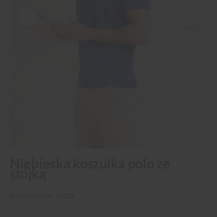
Przejdź
Niebieska koszulka polo ze
na
stójką
początek
galerii
Kod produktu
53012