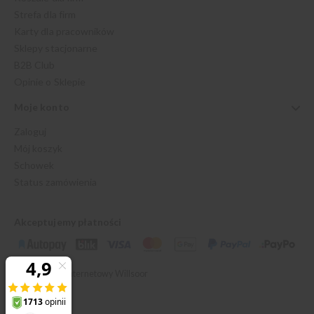
Strefa dla firm
Karty dla pracowników
Sklepy stacjonarne
B2B Club
Opinie o Sklepie
Moje konto
Zaloguj
Mój koszyk
Schowek
Status zamówienia
Akceptujemy płatności
© 2026 Sklep Internetowy Willsoor