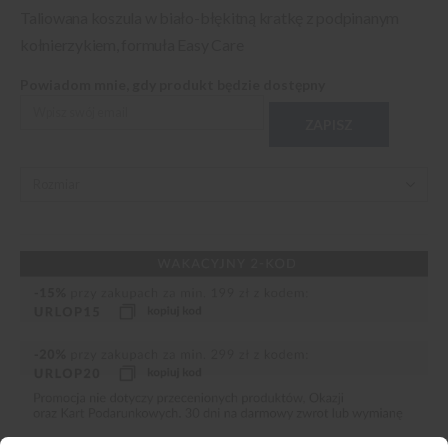
Taliowana koszula w biało-błękitną kratkę z podpinanym
kołnierzykiem, formuła Easy Care
Powiadom mnie, gdy produkt będzie dostępny
ZAPISZ