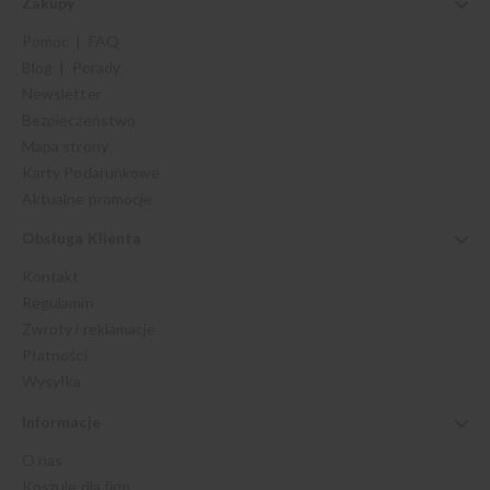
Zakupy
Pomoc | FAQ
Blog | Porady
Newsletter
Bezpieczeństwo
Mapa strony
Karty Podarunkowe
Aktualne promocje
Obsługa Klienta
Kontakt
Regulamin
Zwroty i reklamacje
Płatności
Wysyłka
Informacje
O nas
Koszule dla firm