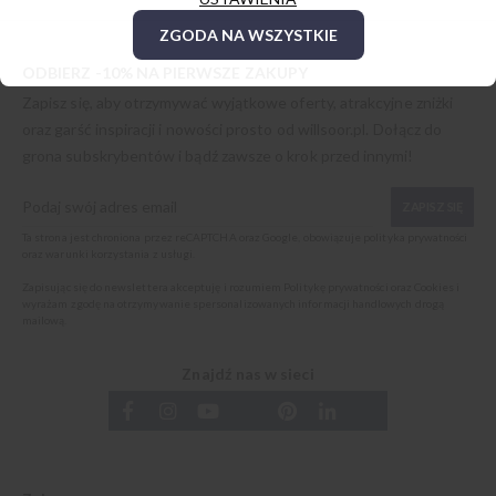
ZGODA NA WSZYSTKIE
ODBIERZ -10% NA PIERWSZE ZAKUPY
Zapisz się, aby otrzymywać wyjątkowe oferty, atrakcyjne zniżki
oraz garść inspiracji i nowości prosto od
willsoor.pl
. Dołącz do
grona subskrybentów i bądź zawsze o krok przed innymi!
ZAPISZ SIĘ
Ta strona jest chroniona przez reCAPTCHA oraz Google, obowiązuje
polityka prywatności
oraz
warunki korzystania z usługi
.
Zapisując się do newslettera akceptuję i rozumiem
Politykę prywatności oraz Cookies
i
wyrażam zgodę na otrzymywanie spersonalizowanych informacji handlowych drogą
mailową.
Znajdź nas w sieci