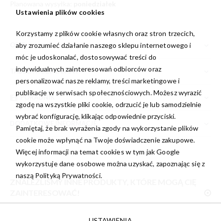
Planowana wysyłka:
poniedziałek
Ustawienia plików cookies
Korzystamy z plików cookie własnych oraz stron trzecich,
OPIS
aby zrozumieć działanie naszego sklepu internetowego i
móc je udoskonalać, dostosowywać treści do
indywidualnych zainteresowań odbiorców oraz
TABELA ROZMIARÓW
personalizować nasze reklamy, treści marketingowe i
publikacje w serwisach społecznościowych. Możesz wyrazić
PORADNIK
zgodę na wszystkie pliki cookie, odrzucić je lub samodzielnie
wybrać konfigurację, klikając odpowiednie przyciski.
DODATKOWE INFORMACJE
Pamiętaj, że brak wyrażenia zgody na wykorzystanie plików
cookie może wpłynąć na Twoje doświadczenie zakupowe.
Więcej informacji na temat cookies w tym jak Google
wykorzystuje dane osobowe można uzyskać, zapoznając się z
naszą
Polityką Prywatności.
ZNALEŹLIŚMY INNE PRODUKTY, KTÓRE MOGĄ CIĘ
ZAINTERESOWAĆ!
USTAWIENIA