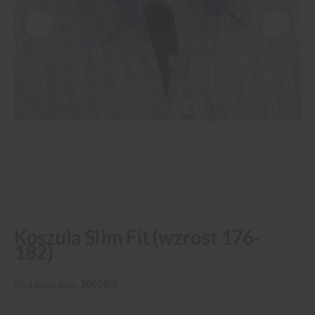
Przejdź
Koszula Slim Fit (wzrost 176-
na
182)
początek
galerii
Kod produktu
20520/2