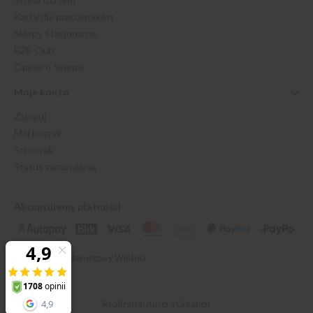
Karty dla pracowników
Sklepy stacjonarne
B2B Club
Opinie o Sklepie
Moje konto
Zaloguj
Mój koszyk
Schowek
Status zamówienia
Akceptujemy płatności
© 2026 Sklep Internetowy Willsoor
Realizacja: Aurora Creation