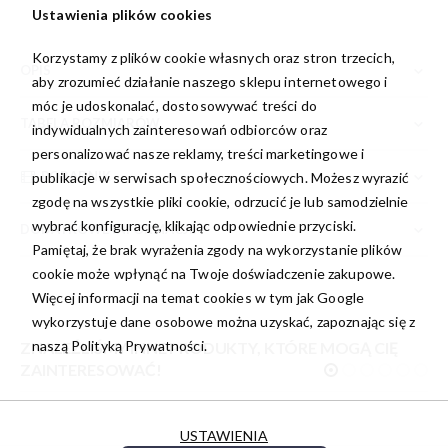
Ustawienia plików cookies
Korzystamy z plików cookie własnych oraz stron trzecich,
OPIS
aby zrozumieć działanie naszego sklepu internetowego i
móc je udoskonalać, dostosowywać treści do
TABELA ROZMIARÓW
indywidualnych zainteresowań odbiorców oraz
personalizować nasze reklamy, treści marketingowe i
PORADNIK
publikacje w serwisach społecznościowych. Możesz wyrazić
zgodę na wszystkie pliki cookie, odrzucić je lub samodzielnie
wybrać konfigurację, klikając odpowiednie przyciski.
DODATKOWE INFORMACJE
Pamiętaj, że brak wyrażenia zgody na wykorzystanie plików
cookie może wpłynąć na Twoje doświadczenie zakupowe.
Więcej informacji na temat cookies w tym jak Google
wykorzystuje dane osobowe można uzyskać, zapoznając się z
naszą
Polityką Prywatności.
ZNALEŹLIŚMY INNE PRODUKTY, KTÓRE MOGĄ CIĘ
ZAINTERESOWAĆ!
USTAWIENIA