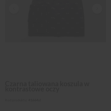
Przejdź
Czarna taliowana koszula w
na
kontrastowe oczy
początek
galerii
Kod produktu
41664sl