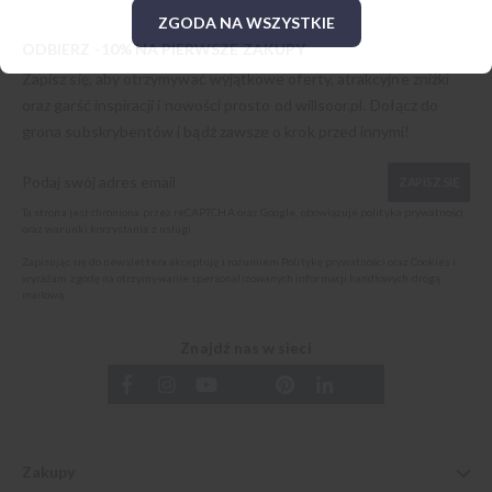
ZGODA NA WSZYSTKIE
ODBIERZ -10% NA PIERWSZE ZAKUPY
Zapisz się, aby otrzymywać wyjątkowe oferty, atrakcyjne zniżki
oraz garść inspiracji i nowości prosto od
willsoor.pl
. Dołącz do
grona subskrybentów i bądź zawsze o krok przed innymi!
ZAPISZ SIĘ
Ta strona jest chroniona przez reCAPTCHA oraz Google, obowiązuje
polityka prywatności
oraz
warunki korzystania z usługi
.
Zapisując się do newslettera akceptuję i rozumiem
Politykę prywatności oraz Cookies
i
wyrażam zgodę na otrzymywanie spersonalizowanych informacji handlowych drogą
mailową.
Znajdź nas w sieci
Zakupy