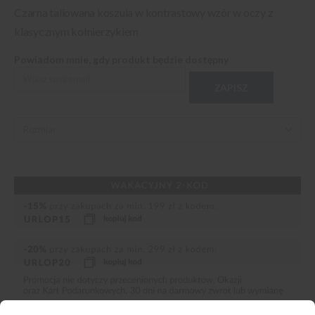
Czarna taliowana koszula w kontrastowy wzór w oczy z
klasycznym kołnierzykiem
Powiadom mnie, gdy produkt będzie dostępny
ZAPISZ