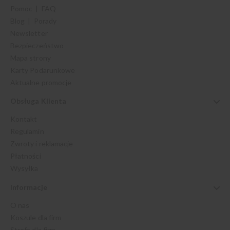
Pomoc | FAQ
Blog | Porady
Newsletter
Bezpieczeństwo
Mapa strony
Karty Podarunkowe
Aktualne promocje
Obsługa Klienta
Kontakt
Regulamin
Zwroty i reklamacje
Płatności
Wysyłka
Informacje
O nas
Koszule dla firm
Strefa dla firm