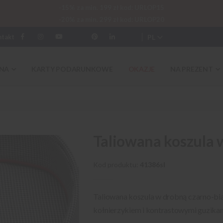
-15% za min. 199 zł kod: URLOP15
-20% za min. 299 zł kod: URLOP20
PL
ntakt
NA
KARTY PODARUNKOWE
OKAZJE
NA PREZENT
Taliowana koszula 
Kod produktu
41386sl
Taliowana koszula w drobną czarno-bia
kołnierzykiem i kontrastowymi guzikam