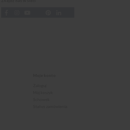
Znajdź nas w sieci
Moje konto
Zaloguj
Mój koszyk
Schowek
Status zamówienia