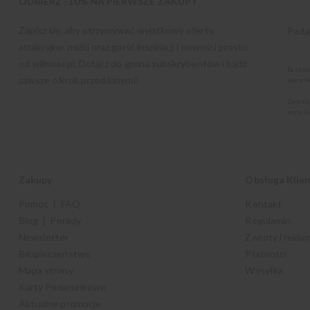
ODBIERZ -10% NA PIERWSZE ZAKUPY
Zapisz się, aby otrzymywać wyjątkowe oferty,
atrakcyjne zniżki oraz garść inspiracji i nowości prosto
od
willsoor.pl
. Dołącz do grona subskrybentów i bądź
Ta str
zawsze o krok przed innymi!
warunk
Zapisu
wyraża
Zakupy
Obsługa Klie
Pomoc | FAQ
Kontakt
Blog | Porady
Regulamin
Newsletter
Zwroty i rekla
Bezpieczeństwo
Płatności
Mapa strony
Wysyłka
Karty Podarunkowe
Aktualne promocje