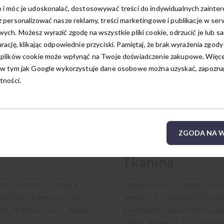
 i móc je udoskonalać, dostosowywać treści do indywidualnych zainte
Kolekcja Slim Fit
 personalizować nasze reklamy, treści marketingowe i publikacje w ser
Uszyta w Polsce
ych. Możesz wyrazić zgodę na wszystkie pliki cookie, odrzucić je lub s
rację, klikając odpowiednie przyciski. Pamiętaj, że brak wyrażenia zgody
Gwarancja: 24 m-ce
 plików cookie może wpłynąć na Twoje doświadczenie zakupowe. Więcej
w tym jak Google wykorzystuje dane osobowe można uzyskać, zapoznają
tności.
ZGODA NA W
Tkanina
iony, stosowany głównie w
Formuła Easy Care bazuje na do
zentuje się z muchami oraz
tworzona jest na etapie produkcj
i o okrągłych rysach twarzy.
powstaje na niej dużo mniej zag
łatwiej się prasuje. Znakomity 