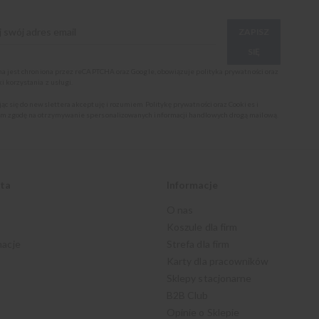
ZAPISZ
SIĘ
ona jest chroniona przez reCAPTCHA oraz Google, obowiązuje
polityka prywatności
oraz
i korzystania z usługi
.
jąc się do newslettera akceptuję i rozumiem
Politykę prywatności oraz Cookies
i
m zgodę na otrzymywanie spersonalizowanych informacji handlowych drogą mailową.
nta
Informacje
O nas
Koszule dla firm
macje
Strefa dla firm
Karty dla pracowników
Sklepy stacjonarne
B2B Club
Opinie o Sklepie