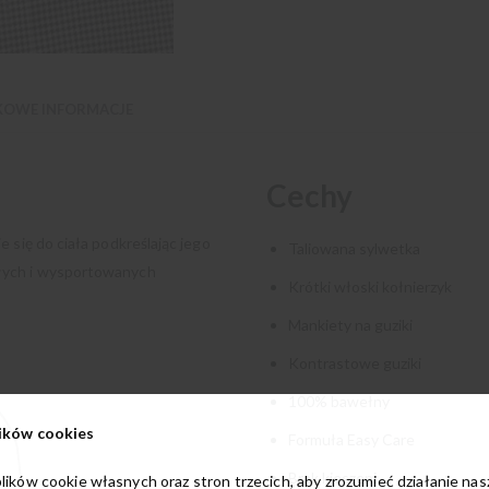
OWE INFORMACJE
Cechy
 się do ciała podkreślając jego
Taliowana sylwetka
płych i wysportowanych
Krótki włoski kołnierzyk
Mankiety na guziki
Kontrastowe guziki
100% bawełny
ików cookies
Formuła Easy Care
Brak kieszeni
lików cookie własnych oraz stron trzecich, aby zrozumieć działanie na