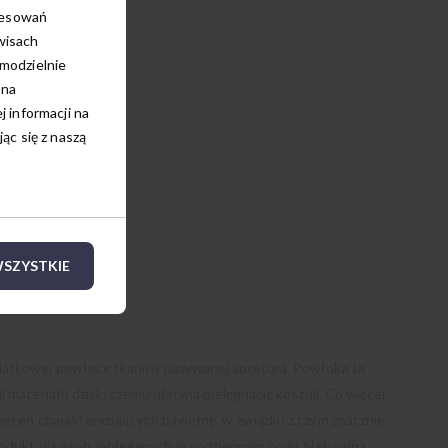
resowań
wisach
amodzielnie
 na
 informacji na
c się z naszą
SZYSTKIE
datkowej powłoce tkaniny nazywanej apreturą. Powłoka ta
i materiału dzięki czemu ułatwia pielęgnację koszuli. Co więcej
nieceń charakteryzujących bawełnę, w związku z czym znacznie
produkt dla osób zabieganych w codziennym życiu. Naturalna