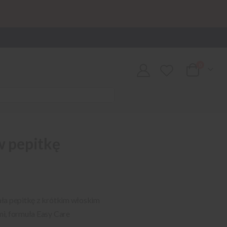
0
Cart
w pepitkę
ła pepitkę z krótkim włoskim
i, formuła Easy Care