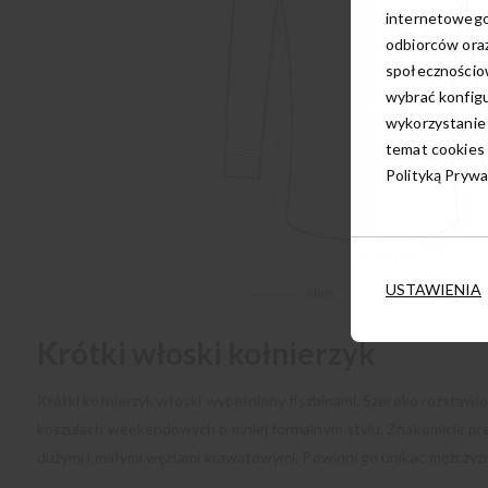
internetowego
odbiorców oraz
społecznościow
wybrać konfigu
wykorzystanie
temat cookies 
Polityką Prywa
USTAWIENIA
Krótki włoski kołnierzyk
Krótki kołnierzyk włoski wypełniony fiszbinami. Szeroko rozstaw
koszulach weekendowych o mniej formalnym stylu. Znakomicie pre
dużymi i małymi węzłami krawatowymi. Powinni go unikać mężczyźn