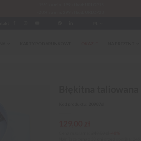
-15% za min. 199 zł kod: URLOP15
-20% za min. 299 zł kod: URLOP20
PL
ntakt
NA
KARTY PODARUNKOWE
OKAZJE
NA PREZENT
Błękitna taliowana
Kod produktu
20987sl
129,00 zł
Cena regularna:
249,00 zł
-48%
Najniższa cena z 30 dni przed obniżką
249,