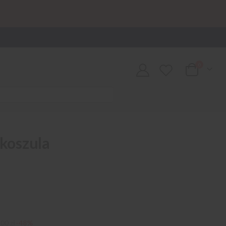
0
Cart
 koszula
00 zł
-48%