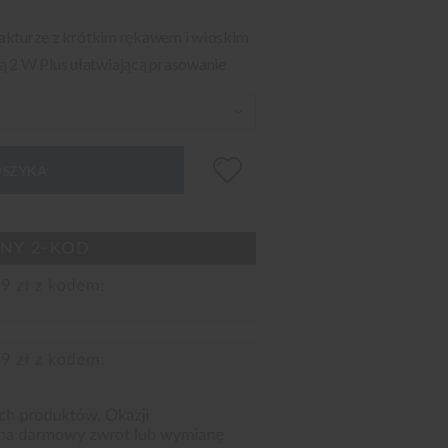
 fakturze z krótkim rękawem i włoskim
ą 2 W Plus ułatwiającą prasowanie
OSZYKA