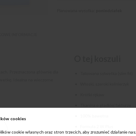
Planowana wysyłka:
poniedziałek
OWE INFORMACJE
O tej koszuli
cach. Przeznaczona głównie dla
Taliowana sylwetka (slim fit)
lwetkę. Idealna na wieczorne
Włoski, szeroki kołnierzyk
Krótki rękaw
Tkanina o gładkiej fakturze
100% bawełna
ików cookies
Formuła 2 W Plus
lików cookie własnych oraz stron trzecich, aby zrozumieć działanie na