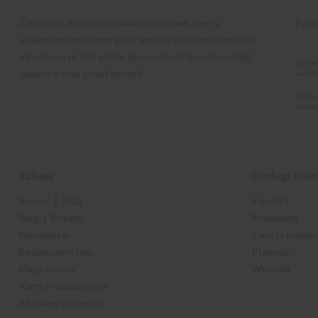
Zapisz się, aby otrzymywać wyjątkowe oferty,
atrakcyjne zniżki oraz garść inspiracji i nowości prosto
od
willsoor.pl
. Dołącz do grona subskrybentów i bądź
Ta str
zawsze o krok przed innymi!
warunk
Zapisu
wyraża
Zakupy
Obsługa Klie
Pomoc | FAQ
Kontakt
Blog | Porady
Regulamin
Newsletter
Zwroty i rekla
Bezpieczeństwo
Płatności
Mapa strony
Wysyłka
Karty Podarunkowe
Aktualne promocje