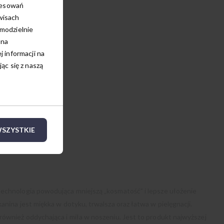
resowań
wisach
amodzielnie
 na
 informacji na
c się z naszą
SZYSTKIE
echnologia powodująca mniejszą „kosmatość” i lepsze ułożenie
anina jest miękka w dotyku, trwalsza oraz łatwa w pielęgnacji.
również oddychająca i miła w noszeniu. Jest to produkt najwyższej