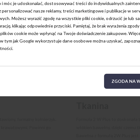
Brak kieszeni
 i móc je udoskonalać, dostosowywać treści do indywidualnych zainte
 personalizować nasze reklamy, treści marketingowe i publikacje w ser
Kolekcja Slim Fit
ych. Możesz wyrazić zgodę na wszystkie pliki cookie, odrzucić je lub s
Uszyta w Polsce
rację, klikając odpowiednie przyciski. Pamiętaj, że brak wyrażenia zgody
 plików cookie może wpłynąć na Twoje doświadczenie zakupowe. Więcej
Gwarancja: 24 m-ce
w tym jak Google wykorzystuje dane osobowe można uzyskać, zapoznają
tności.
ZGODA NA W
Tkanina
tawiony, formalny kołnierzyk.
Formuła 2 W Plus to doskonała t
i krawatowymi. Powinni go
włókien bawełny, dzięki czemu tk
Bawełna z formułą 2W Plus jest 