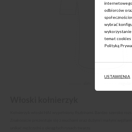
internetowego
odbiorców oraz
społecznościow
wybrać konfigu
wykorzystanie
temat cookies 
Polityką Prywa
USTAWIENIA
Włoski kołnierzyk
Kołnierzyk włoski HAI wypełniony fiszbinami. Bardzo szeroko rozs
Znakomicie prezentuje się z muchami oraz dużymi i małymi węzłam
unikać mężczyźni o okrągłych rysach twarzy.