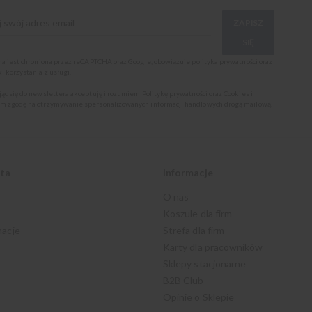
ZAPISZ
SIĘ
ona jest chroniona przez reCAPTCHA oraz Google, obowiązuje
polityka prywatności
oraz
i korzystania z usługi
.
jąc się do newslettera akceptuję i rozumiem
Politykę prywatności oraz Cookies
i
m zgodę na otrzymywanie spersonalizowanych informacji handlowych drogą mailową.
nta
Informacje
O nas
Koszule dla firm
macje
Strefa dla firm
Karty dla pracowników
Sklepy stacjonarne
B2B Club
Opinie o Sklepie