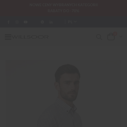
NOWE CENY WYBRANYCH KATEGORII
RABATY DO -70%
PL
0
Przełącznik
Cart
Nav
Przejdź
na
koniec
galerii