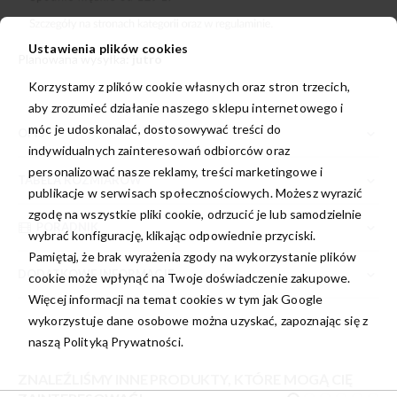
Ustawienia plików cookies
Planowana wysyłka:
jutro
Korzystamy z plików cookie własnych oraz stron trzecich,
aby zrozumieć działanie naszego sklepu internetowego i
móc je udoskonalać, dostosowywać treści do
OPIS
indywidualnych zainteresowań odbiorców oraz
personalizować nasze reklamy, treści marketingowe i
TABELA ROZMIARÓW
publikacje w serwisach społecznościowych. Możesz wyrazić
zgodę na wszystkie pliki cookie, odrzucić je lub samodzielnie
PORADNIK
wybrać konfigurację, klikając odpowiednie przyciski.
Pamiętaj, że brak wyrażenia zgody na wykorzystanie plików
DODATKOWE INFORMACJE
cookie może wpłynąć na Twoje doświadczenie zakupowe.
Więcej informacji na temat cookies w tym jak Google
wykorzystuje dane osobowe można uzyskać, zapoznając się z
naszą
Polityką Prywatności.
ZNALEŹLIŚMY INNE PRODUKTY, KTÓRE MOGĄ CIĘ