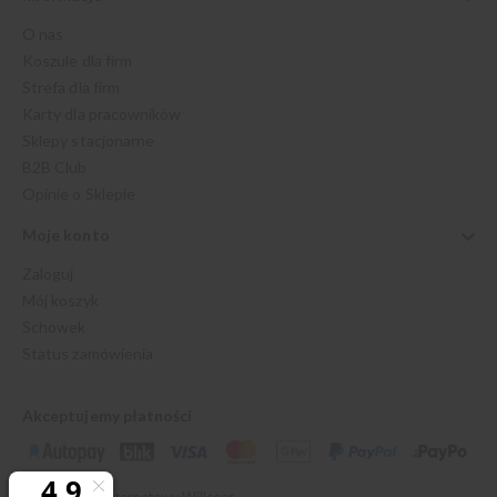
O nas
Koszule dla firm
Strefa dla firm
Karty dla pracowników
Sklepy stacjonarne
B2B Club
Opinie o Sklepie
Moje konto
Zaloguj
Mój koszyk
Schowek
Status zamówienia
Akceptujemy płatności