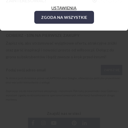
ZAINTERESOWAĆ!
USTAWIENIA
ZGODA NA WSZYSTKIE
ODBIERZ -10% NA PIERWSZE ZAKUPY
Zapisz się, aby otrzymywać wyjątkowe oferty, atrakcyjne zniżki
oraz garść inspiracji i nowości prosto od
willsoor.pl
. Dołącz do
grona subskrybentów i bądź zawsze o krok przed innymi!
ZAPISZ SIĘ
Ta strona jest chroniona przez reCAPTCHA oraz Google, obowiązuje
polityka prywatności
oraz
warunki korzystania z usługi
.
Zapisując się do newslettera akceptuję i rozumiem
Politykę prywatności oraz Cookies
i
wyrażam zgodę na otrzymywanie spersonalizowanych informacji handlowych drogą
mailową.
Znajdź nas w sieci