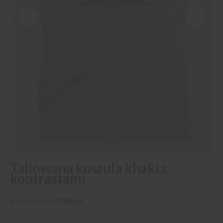
Przejdź
Taliowana koszula khaki z
na
kontrastami
początek
galerii
Kod produktu
20914sl