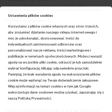
Ustawienia plików cookies
Planowana wysyłka:
jutro
Korzystamy z plików cookie własnych oraz stron trzecich,
aby zrozumieć działanie naszego sklepu internetowego i
móc je udoskonalać, dostosowywać treści do
OPIS
indywidualnych zainteresowań odbiorców oraz
personalizować nasze reklamy, treści marketingowe i
TABELA ROZMIARÓW
publikacje w serwisach społecznościowych. Możesz wyrazić
zgodę na wszystkie pliki cookie, odrzucić je lub samodzielnie
PORADNIK
wybrać konfigurację, klikając odpowiednie przyciski.
Pamiętaj, że brak wyrażenia zgody na wykorzystanie plików
cookie może wpłynąć na Twoje doświadczenie zakupowe.
DODATKOWE INFORMACJE
Więcej informacji na temat cookies w tym jak Google
wykorzystuje dane osobowe można uzyskać, zapoznając się z
naszą
Polityką Prywatności.
ZNALEŹLIŚMY INNE PRODUKTY, KTÓRE MOGĄ CIĘ