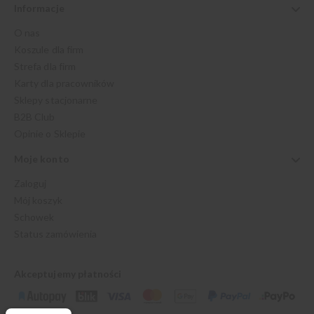
Informacje
O nas
Koszule dla firm
Strefa dla firm
Karty dla pracowników
Sklepy stacjonarne
B2B Club
Opinie o Sklepie
Moje konto
Zaloguj
Mój koszyk
Schowek
Status zamówienia
Akceptujemy płatności