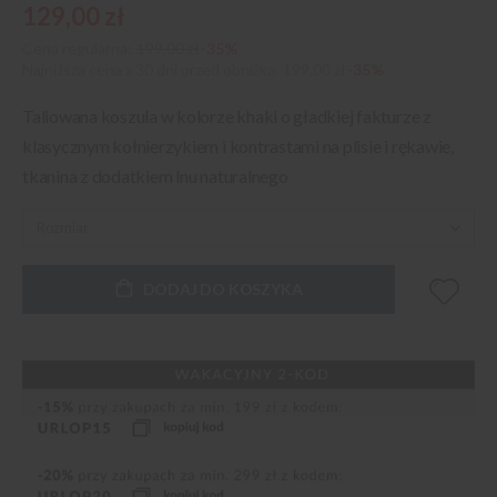
129,00 zł
Cena regularna:
199,00 zł
-35%
Najniższa cena z 30 dni przed obniżką
199,00 zł
-35%
Taliowana koszula w kolorze khaki o gładkiej fakturze z
klasycznym kołnierzykiem i kontrastami na plisie i rękawie,
tkanina z dodatkiem lnu naturalnego
DODAJ DO KOSZYKA