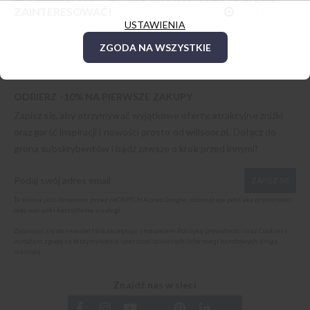
ZAINTERESOWAĆ!
USTAWIENIA
ZGODA NA WSZYSTKIE
ODBIERZ -10% NA PIERWSZE ZAKUPY
Zapisz się, aby otrzymywać wyjątkowe oferty, atrakcyjne zniżki
oraz garść inspiracji i nowości prosto od
willsoor.pl
. Dołącz do
grona subskrybentów i bądź zawsze o krok przed innymi!
ZAPISZ SIĘ
Ta strona jest chroniona przez reCAPTCHA oraz Google, obowiązuje
polityka prywatności
oraz
warunki korzystania z usługi
.
Zapisując się do newslettera akceptuję i rozumiem
Politykę prywatności oraz Cookies
i
wyrażam zgodę na otrzymywanie spersonalizowanych informacji handlowych drogą
mailową.
Znajdź nas w sieci