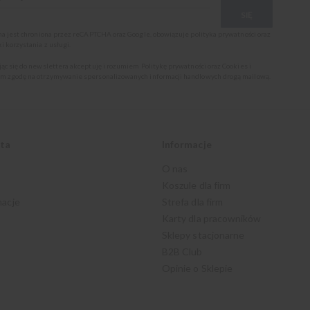
SIĘ
ona jest chroniona przez reCAPTCHA oraz Google, obowiązuje
polityka prywatności
oraz
i korzystania z usługi
.
jąc się do newslettera akceptuję i rozumiem
Politykę prywatności oraz Cookies
i
m zgodę na otrzymywanie spersonalizowanych informacji handlowych drogą mailową.
nta
Informacje
O nas
Koszule dla firm
macje
Strefa dla firm
Karty dla pracowników
Sklepy stacjonarne
B2B Club
Opinie o Sklepie