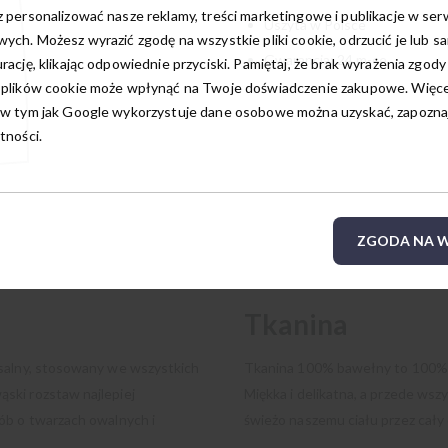
 personalizować nasze reklamy, treści marketingowe i publikacje w ser
Uszyta w Polsce
ych. Możesz wyrazić zgodę na wszystkie pliki cookie, odrzucić je lub s
Gwarancja: 24 m-ce
rację, klikając odpowiednie przyciski. Pamiętaj, że brak wyrażenia zgody
 plików cookie może wpłynąć na Twoje doświadczenie zakupowe. Więcej
w tym jak Google wykorzystuje dane osobowe można uzyskać, zapoznają
tności.
ZGODA NA W
Tkanina
rsalny, stosowany we wszystkich
Tkanina 100% bawełny to 100% n
ski rozstaw najlepiej
Miękka i delikatna, a przede wsz
ób o twarzach owalnych i
świeżo naszemu ciału przez cały 