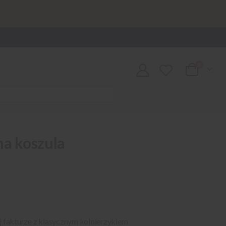
0
Cart
na koszula
j fakturze z klasycznym kołnierzykiem