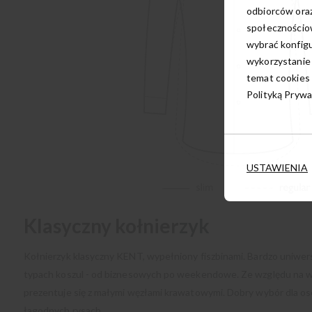
odbiorców oraz
społecznościow
wybrać konfigu
wykorzystanie
temat cookies 
Polityką Prywa
USTAWIENIA
Klasyczny kołnierzyk
Kołnierzyk klasyczny KENT, wypełniony fiszbinami. Bardzo uniwe
typach koszul - od biznesowych po weekendowe. Ze względu na wą
prezentuje się z małymi węzłami krawatowymi. Dobry wybór dla os
łagodnych rysach.