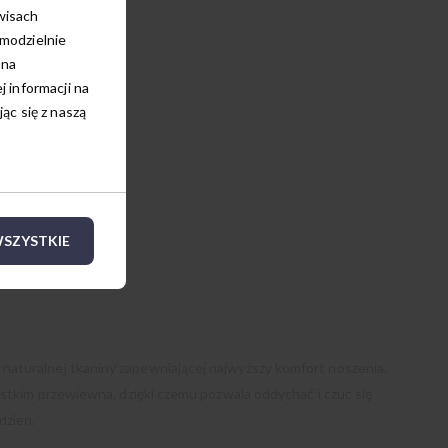
wisach
amodzielnie
 na
 informacji na
c się z naszą
SZYSTKIE
aturalnej tkaniny zapewniającej najwyższy komfort noszenia.
ystkim przewiewna, dzięki czemu pozwala oddychać i czuć się
dzień.