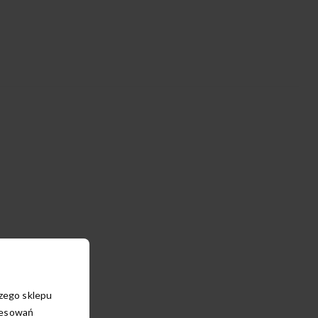
szego sklepu
resowań