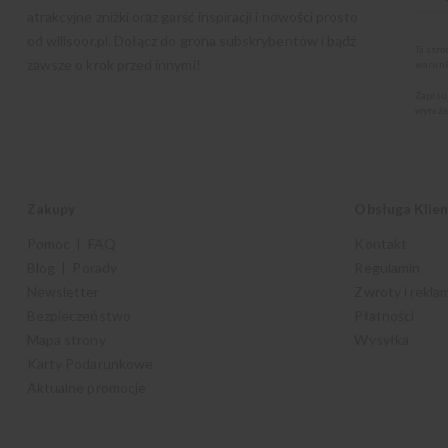
atrakcyjne zniżki oraz garść inspiracji i nowości prosto
od
willsoor.pl
. Dołącz do grona subskrybentów i bądź
Ta str
zawsze o krok przed innymi!
warunk
Zapisu
wyraża
Zakupy
Obsługa Klie
Pomoc | FAQ
Kontakt
Blog | Porady
Regulamin
Newsletter
Zwroty i rekla
Bezpieczeństwo
Płatności
Mapa strony
Wysyłka
Karty Podarunkowe
Aktualne promocje