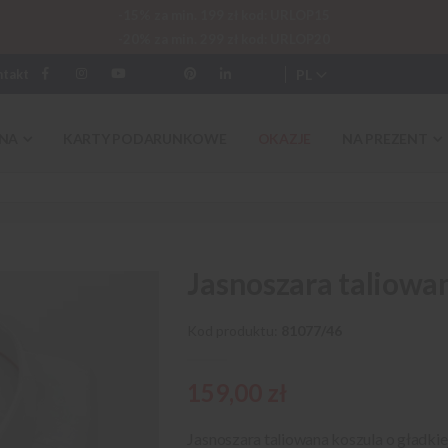
-15% za min. 199 zł kod: URLOP15
-20% za min. 299 zł kod: URLOP20
PL
ntakt
NA
KARTY PODARUNKOWE
OKAZJE
NA PREZENT
Jasnoszara taliowa
Kod produktu
81077/46
159,00 zł
Jasnoszara taliowana koszula o gładkie