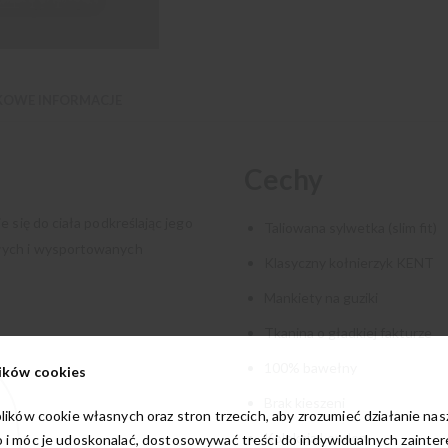
OWE INFORMACJE
Cechy
 się do ciała podkreślając jego
Taliowana sylwetka (slim fit)
płych i wysportowanych
Klasyczny kołnierzyk KENT
Mankiety na guziki
Tkanina o gładkiej fakturze
100% bawełny
ików cookies
Brak kieszeni
lików cookie własnych oraz stron trzecich, aby zrozumieć działanie na
Kolekcja London
 i móc je udoskonalać, dostosowywać treści do indywidualnych zainte