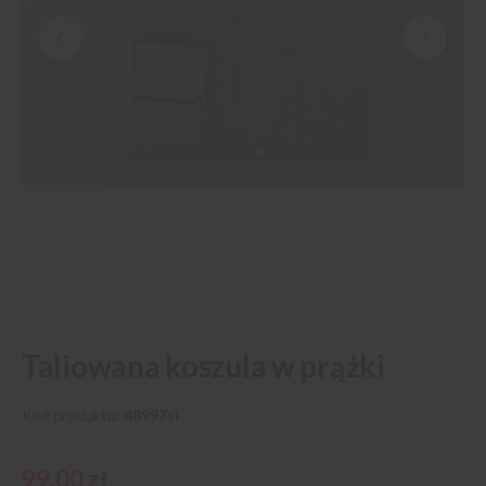
Przejdź
Taliowana koszula w prążki
na
początek
galerii
Kod produktu
48997sl
99,00 zł