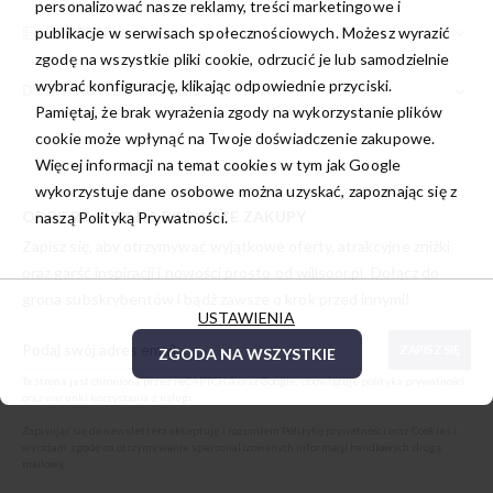
personalizować nasze reklamy, treści marketingowe i
PORADNIK
publikacje w serwisach społecznościowych. Możesz wyrazić
zgodę na wszystkie pliki cookie, odrzucić je lub samodzielnie
wybrać konfigurację, klikając odpowiednie przyciski.
DODATKOWE INFORMACJE
Pamiętaj, że brak wyrażenia zgody na wykorzystanie plików
cookie może wpłynąć na Twoje doświadczenie zakupowe.
Więcej informacji na temat cookies w tym jak Google
wykorzystuje dane osobowe można uzyskać, zapoznając się z
ODBIERZ -10% NA PIERWSZE ZAKUPY
naszą
Polityką Prywatności.
Zapisz się, aby otrzymywać wyjątkowe oferty, atrakcyjne zniżki
oraz garść inspiracji i nowości prosto od
willsoor.pl
. Dołącz do
grona subskrybentów i bądź zawsze o krok przed innymi!
USTAWIENIA
ZAPISZ SIĘ
ZGODA NA WSZYSTKIE
Ta strona jest chroniona przez reCAPTCHA oraz Google, obowiązuje
polityka prywatności
oraz
warunki korzystania z usługi
.
Zapisując się do newslettera akceptuję i rozumiem
Politykę prywatności oraz Cookies
i
wyrażam zgodę na otrzymywanie spersonalizowanych informacji handlowych drogą
mailową.