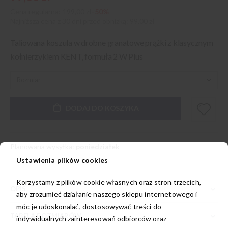
Cena regularna:
199,00 zł
-50%
Najniższa cena z 30 dni przed obniżką
99,00 zł
Taliowana koszula w drobne granatowe prążki z klasycznym
kołnierzykiem KENT, formuła 2 W Plus
DODAJ DO KOSZYKA
Planowana wysyłka:
poniedziałek
Ustawienia plików cookies
Korzystamy z plików cookie własnych oraz stron trzecich,
OPIS
aby zrozumieć działanie naszego sklepu internetowego i
móc je udoskonalać, dostosowywać treści do
TABELA ROZMIARÓW
indywidualnych zainteresowań odbiorców oraz