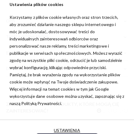
Ustawienia plików cookies
Korzystamy z plików cookie własnych oraz stron trzecich,
OPIS
aby zrozumieć działanie naszego sklepu internetowego i
móc je udoskonalać, dostosowywać treści do
TABELA ROZMIARÓW
indywidualnych zainteresowań odbiorców oraz
personalizować nasze reklamy, treści marketingowe i
PORADNIK
publikacje w serwisach społecznościowych. Możesz wyrazić
zgodę na wszystkie pliki cookie, odrzucić je lub samodzielnie
wybrać konfigurację, klikając odpowiednie przyciski.
DODATKOWE INFORMACJE
Pamiętaj, że brak wyrażenia zgody na wykorzystanie plików
cookie może wpłynąć na Twoje doświadczenie zakupowe.
Więcej informacji na temat cookies w tym jak Google
wykorzystuje dane osobowe można uzyskać, zapoznając się z
naszą
Polityką Prywatności.
ZNALEŹLIŚMY INNE PRODUKTY, KTÓRE MOGĄ CIĘ
ZAINTERESOWAĆ!
USTAWIENIA