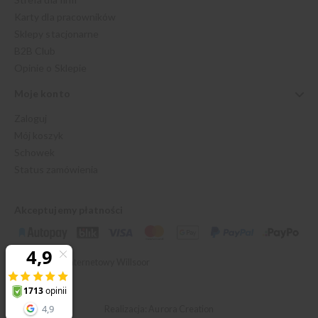
Karty dla pracowników
Sklepy stacjonarne
B2B Club
Opinie o Sklepie
Moje konto
Zaloguj
Mój koszyk
Schowek
Status zamówienia
Akceptujemy płatności
© 2026 Sklep Internetowy Willsoor
Realizacja: Aurora Creation