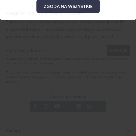
ZGODA NA WSZYSTKIE
ODBIERZ -10% NA PIERWSZE ZAKUPY
Zapisz się, aby otrzymywać wyjątkowe oferty, atrakcyjne zniżki
oraz garść inspiracji i nowości prosto od
willsoor.pl
. Dołącz do
grona subskrybentów i bądź zawsze o krok przed innymi!
ZAPISZ SIĘ
Ta strona jest chroniona przez reCAPTCHA oraz Google, obowiązuje
polityka prywatności
oraz
warunki korzystania z usługi
.
Zapisując się do newslettera akceptuję i rozumiem
Politykę prywatności oraz Cookies
i
wyrażam zgodę na otrzymywanie spersonalizowanych informacji handlowych drogą
mailową.
Znajdź nas w sieci
Zakupy