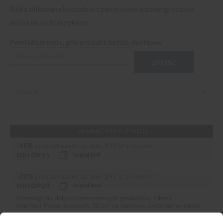
Biała taliowana koszula w czarne kontrastowe groszki z
włoskim kołnierzykiem
Powiadom mnie, gdy produkt będzie dostępny
ZAPISZ