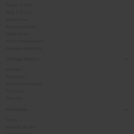
Pomoc | FAQ
Blog | Porady
Newsletter
Bezpieczeństwo
Mapa strony
Karty Podarunkowe
Aktualne promocje
Obsługa Klienta
Kontakt
Regulamin
Zwroty i reklamacje
Płatności
Wysyłka
Informacje
O nas
Koszule dla firm
Strefa dla firm