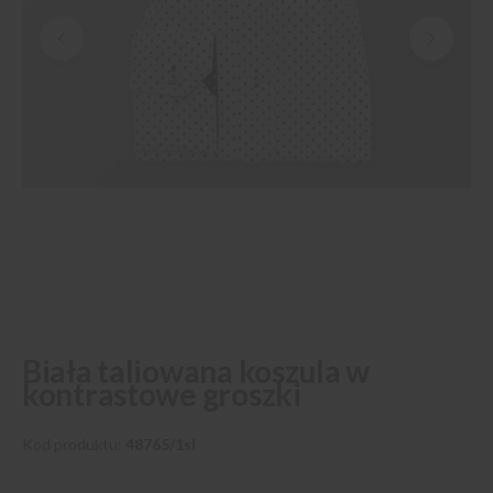
Przejdź
Biała taliowana koszula w
na
kontrastowe groszki
początek
galerii
Kod produktu
48765/1sl