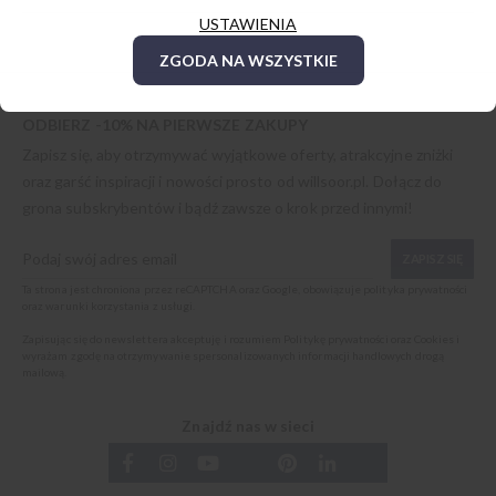
USTAWIENIA
ZGODA NA WSZYSTKIE
ODBIERZ -10% NA PIERWSZE ZAKUPY
Zapisz się, aby otrzymywać wyjątkowe oferty, atrakcyjne zniżki
oraz garść inspiracji i nowości prosto od
willsoor.pl
. Dołącz do
grona subskrybentów i bądź zawsze o krok przed innymi!
ZAPISZ SIĘ
Ta strona jest chroniona przez reCAPTCHA oraz Google, obowiązuje
polityka prywatności
oraz
warunki korzystania z usługi
.
Zapisując się do newslettera akceptuję i rozumiem
Politykę prywatności oraz Cookies
i
wyrażam zgodę na otrzymywanie spersonalizowanych informacji handlowych drogą
mailową.
Znajdź nas w sieci