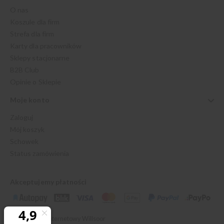
O nas
Koszule dla firm
Strefa dla firm
Karty dla pracowników
Sklepy stacjonarne
B2B Club
Opinie o Sklepie
Moje konto
Zaloguj
Mój koszyk
Schowek
Status zamówienia
Akceptujemy płatności
© 2026 Sklep Internetowy Willsoor