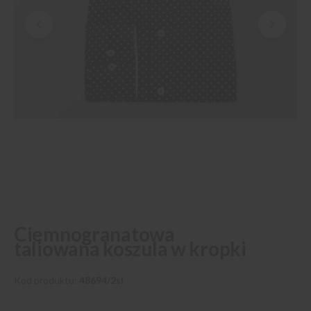
Przejdź
Ciemnogranatowa
na
taliowana koszula w kropki
początek
galerii
Kod produktu
48694/2sl