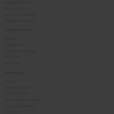
Bezpieczeństwo
Mapa strony
Karty Podarunkowe
Aktualne promocje
Obsługa Klienta
Kontakt
Regulamin
Zwroty i reklamacje
Płatności
Wysyłka
Informacje
O nas
Koszule dla firm
Strefa dla firm
Karty dla pracowników
Sklepy stacjonarne
B2B Club