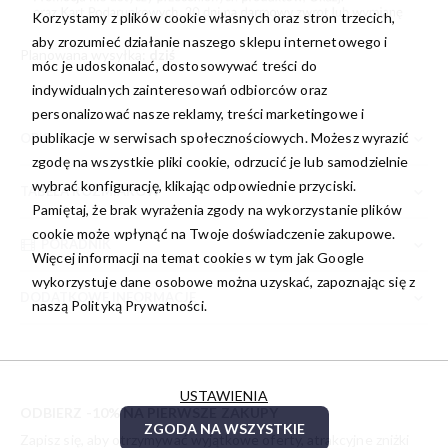
Korzystamy z plików cookie własnych oraz stron trzecich,
aby zrozumieć działanie naszego sklepu internetowego i
Planowana wysyłka:
dziś
móc je udoskonalać, dostosowywać treści do
indywidualnych zainteresowań odbiorców oraz
personalizować nasze reklamy, treści marketingowe i
publikacje w serwisach społecznościowych. Możesz wyrazić
OPIS
zgodę na wszystkie pliki cookie, odrzucić je lub samodzielnie
wybrać konfigurację, klikając odpowiednie przyciski.
TABELA ROZMIARÓW
Pamiętaj, że brak wyrażenia zgody na wykorzystanie plików
cookie może wpłynąć na Twoje doświadczenie zakupowe.
PORADNIK
Więcej informacji na temat cookies w tym jak Google
wykorzystuje dane osobowe można uzyskać, zapoznając się z
DODATKOWE INFORMACJE
naszą
Polityką Prywatności.
USTAWIENIA
ODBIERZ -10% NA PIERWSZE ZAKUPY
ZGODA NA WSZYSTKIE
Zapisz się, aby otrzymywać wyjątkowe oferty, atrakcyjne zniżki