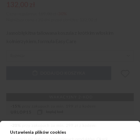
132,00 zł
Cena regularna:
189,00 zł
-30%
Najniższa cena z 30 dni przed obniżką
132,00 zł
Jasnobłękitna taliowana koszula z krótkim włoskim
kołnierzykiem, formuła Easy Care
DODAJ DO KOSZYKA
Ustawienia plików cookies