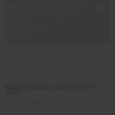
Przejdź
Koszula London (wzrost 176-
na
182)
początek
galerii
Kod produktu
47979