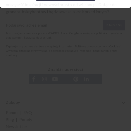
oraz garść inspiracji i nowości prosto od
willsoor.pl
. Dołącz do
grona subskrybentów i bądź zawsze o krok przed innymi!
ZAPISZ SIĘ
Ta strona jest chroniona przez reCAPTCHA oraz Google, obowiązuje
polityka prywatności
oraz
warunki korzystania z usługi
.
Zapisując się do newslettera akceptuję i rozumiem
Politykę prywatności oraz Cookies
i
wyrażam zgodę na otrzymywanie spersonalizowanych informacji handlowych drogą
mailową.
Znajdź nas w sieci
Zakupy
Pomoc | FAQ
Blog | Porady
Newsletter