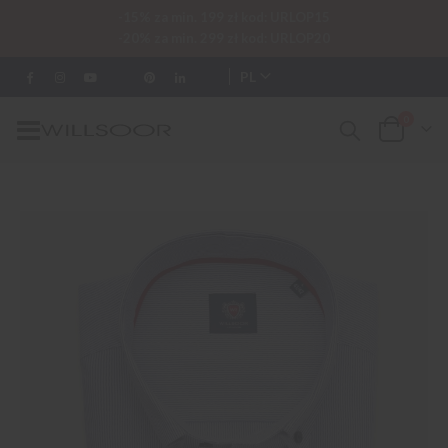
-15% za min. 199 zł kod: URLOP15
-20% za min. 299 zł kod: URLOP20
PL
0
Przełącznik
Cart
Nav
Przejdź
na
koniec
galerii