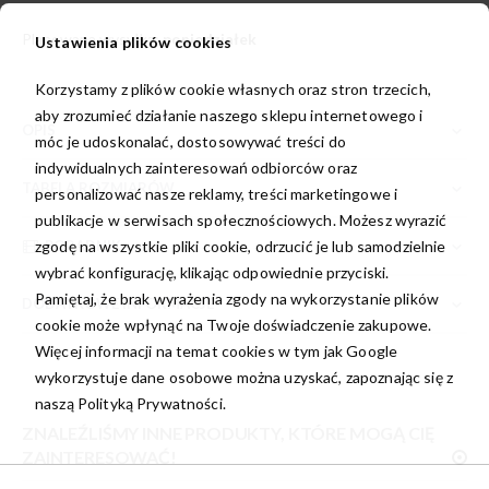
Planowana wysyłka:
poniedziałek
Ustawienia plików cookies
Korzystamy z plików cookie własnych oraz stron trzecich,
aby zrozumieć działanie naszego sklepu internetowego i
OPIS
móc je udoskonalać, dostosowywać treści do
indywidualnych zainteresowań odbiorców oraz
TABELA ROZMIARÓW
personalizować nasze reklamy, treści marketingowe i
publikacje w serwisach społecznościowych. Możesz wyrazić
PORADNIK
zgodę na wszystkie pliki cookie, odrzucić je lub samodzielnie
wybrać konfigurację, klikając odpowiednie przyciski.
Pamiętaj, że brak wyrażenia zgody na wykorzystanie plików
DODATKOWE INFORMACJE
cookie może wpłynąć na Twoje doświadczenie zakupowe.
Więcej informacji na temat cookies w tym jak Google
wykorzystuje dane osobowe można uzyskać, zapoznając się z
naszą
Polityką Prywatności.
ZNALEŹLIŚMY INNE PRODUKTY, KTÓRE MOGĄ CIĘ
ZAINTERESOWAĆ!