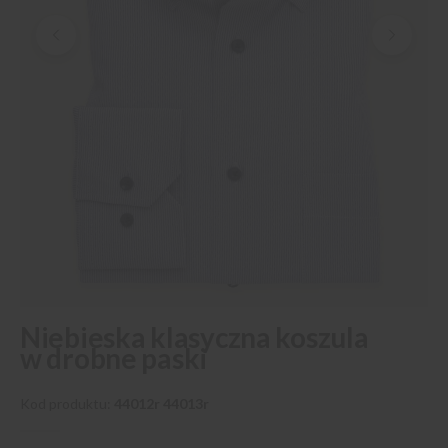
Przejdź
Niebieska klasyczna koszula
na
w drobne paski
początek
galerii
Kod produktu
44012r 44013r