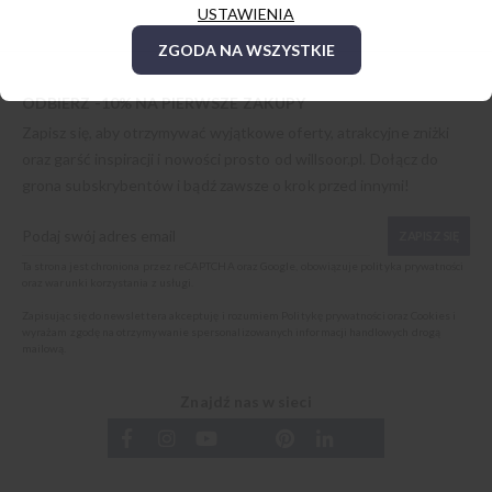
USTAWIENIA
ZGODA NA WSZYSTKIE
ODBIERZ -10% NA PIERWSZE ZAKUPY
Zapisz się, aby otrzymywać wyjątkowe oferty, atrakcyjne zniżki
oraz garść inspiracji i nowości prosto od
willsoor.pl
. Dołącz do
grona subskrybentów i bądź zawsze o krok przed innymi!
ZAPISZ SIĘ
Ta strona jest chroniona przez reCAPTCHA oraz Google, obowiązuje
polityka prywatności
oraz
warunki korzystania z usługi
.
Zapisując się do newslettera akceptuję i rozumiem
Politykę prywatności oraz Cookies
i
wyrażam zgodę na otrzymywanie spersonalizowanych informacji handlowych drogą
mailową.
Znajdź nas w sieci