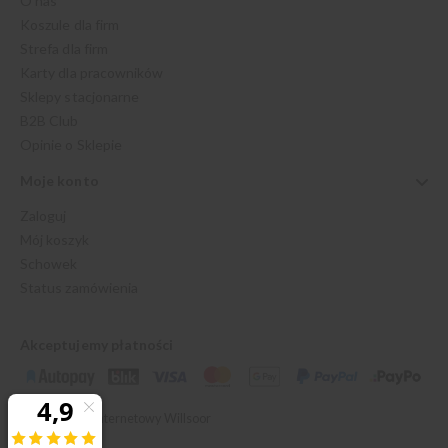
O nas
Koszule dla firm
Strefa dla firm
Karty dla pracowników
Sklepy stacjonarne
B2B Club
Opinie o Sklepie
Moje konto
Zaloguj
Mój koszyk
Schowek
Status zamówienia
Akceptujemy płatności
© 2026 Sklep Internetowy Willsoor