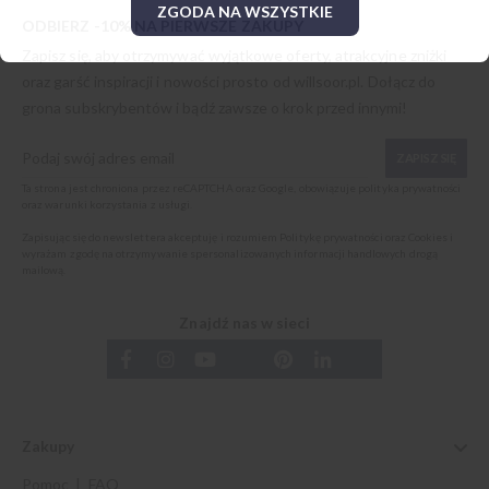
ZGODA NA WSZYSTKIE
ODBIERZ -10% NA PIERWSZE ZAKUPY
Zapisz się, aby otrzymywać wyjątkowe oferty, atrakcyjne zniżki
oraz garść inspiracji i nowości prosto od
willsoor.pl
. Dołącz do
grona subskrybentów i bądź zawsze o krok przed innymi!
ZAPISZ SIĘ
Ta strona jest chroniona przez reCAPTCHA oraz Google, obowiązuje
polityka prywatności
oraz
warunki korzystania z usługi
.
Zapisując się do newslettera akceptuję i rozumiem
Politykę prywatności oraz Cookies
i
wyrażam zgodę na otrzymywanie spersonalizowanych informacji handlowych drogą
mailową.
Znajdź nas w sieci
Zakupy
Pomoc | FAQ