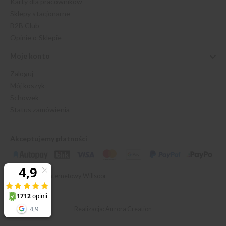
Karty dla pracowników
Sklepy stacjonarne
B2B Club
Opinie o Sklepie
Moje konto
Zaloguj
Mój koszyk
Schowek
Status zamówienia
Akceptujemy płatności
© 2026 Sklep Internetowy Willsoor
Realizacja: Aurora Creation