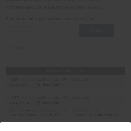
kołnierzykiem, 100% bawełny ze splotem two-ply
Powiadom mnie, gdy produkt będzie dostępny
ZAPISZ