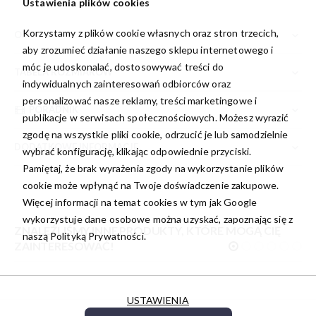
Ustawienia plików cookies
Korzystamy z plików cookie własnych oraz stron trzecich,
OPIS
aby zrozumieć działanie naszego sklepu internetowego i
móc je udoskonalać, dostosowywać treści do
TABELA ROZMIARÓW
indywidualnych zainteresowań odbiorców oraz
personalizować nasze reklamy, treści marketingowe i
PORADNIK
publikacje w serwisach społecznościowych. Możesz wyrazić
zgodę na wszystkie pliki cookie, odrzucić je lub samodzielnie
DODATKOWE INFORMACJE
wybrać konfigurację, klikając odpowiednie przyciski.
Pamiętaj, że brak wyrażenia zgody na wykorzystanie plików
cookie może wpłynąć na Twoje doświadczenie zakupowe.
Więcej informacji na temat cookies w tym jak Google
wykorzystuje dane osobowe można uzyskać, zapoznając się z
ZNALEŹLIŚMY INNE PRODUKTY, KTÓRE MOGĄ CIĘ
naszą
Polityką Prywatności.
ZAINTERESOWAĆ!
USTAWIENIA