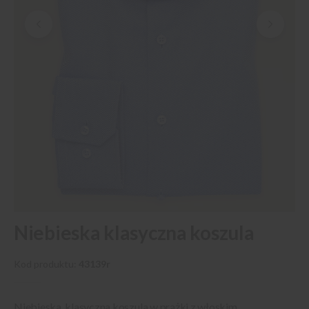
Przejdź
Niebieska klasyczna koszula
na
początek
galerii
Kod produktu
43139r
Niebieska, klasyczna koszula w prążki z włoskim