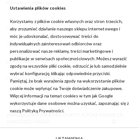
Planowana wysyłka:
jutro
Ustawienia plików cookies
Korzystamy z plików cookie własnych oraz stron trzecich,
aby zrozumieć działanie naszego sklepu internetowego i
OPIS
móc je udoskonalać, dostosowywać treści do
indywidualnych zainteresowań odbiorców oraz
TABELA ROZMIARÓW
personalizować nasze reklamy, treści marketingowe i
publikacje w serwisach społecznościowych. Możesz wyrazić
PORADNIK
zgodę na wszystkie pliki cookie, odrzucić je lub samodzielnie
wybrać konfigurację, klikając odpowiednie przyciski.
DODATKOWE INFORMACJE
Pamiętaj, że brak wyrażenia zgody na wykorzystanie plików
cookie może wpłynąć na Twoje doświadczenie zakupowe.
Więcej informacji na temat cookies w tym jak Google
wykorzystuje dane osobowe można uzyskać, zapoznając się z
naszą
Polityką Prywatności.
ZNALEŹLIŚMY INNE PRODUKTY, KTÓRE MOGĄ CIĘ
ZAINTERESOWAĆ!
USTAWIENIA