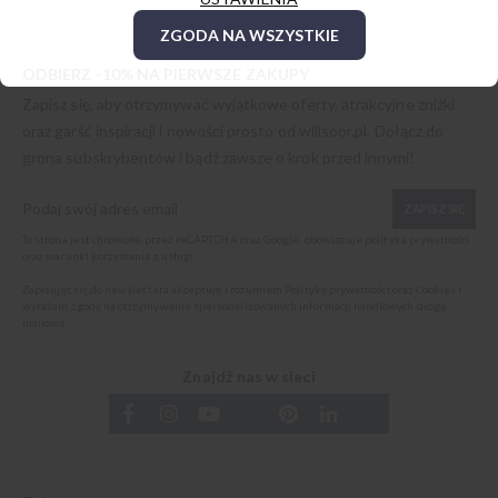
ZGODA NA WSZYSTKIE
ODBIERZ -10% NA PIERWSZE ZAKUPY
Zapisz się, aby otrzymywać wyjątkowe oferty, atrakcyjne zniżki
oraz garść inspiracji i nowości prosto od
willsoor.pl
. Dołącz do
grona subskrybentów i bądź zawsze o krok przed innymi!
ZAPISZ SIĘ
Ta strona jest chroniona przez reCAPTCHA oraz Google, obowiązuje
polityka prywatności
oraz
warunki korzystania z usługi
.
Zapisując się do newslettera akceptuję i rozumiem
Politykę prywatności oraz Cookies
i
wyrażam zgodę na otrzymywanie spersonalizowanych informacji handlowych drogą
mailową.
Znajdź nas w sieci