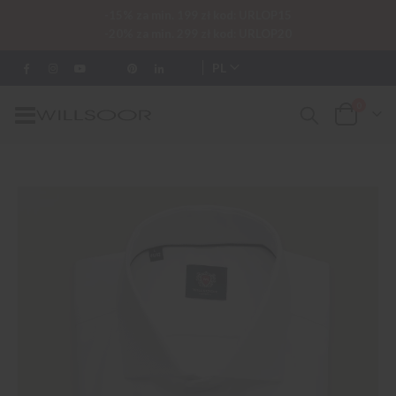
-15% za min. 199 zł kod: URLOP15
-20% za min. 299 zł kod: URLOP20
PL
0
Przełącznik
Cart
Nav
Przejdź
na
koniec
galerii