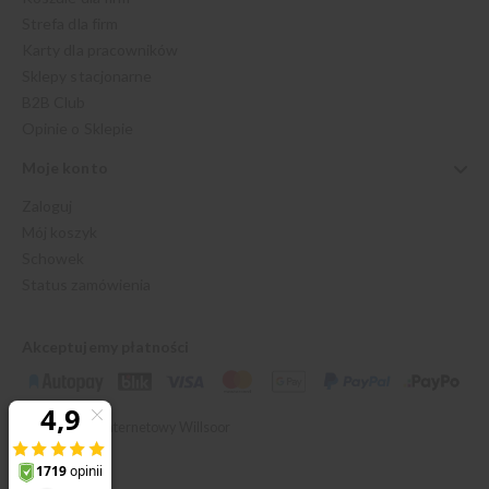
Strefa dla firm
Karty dla pracowników
Sklepy stacjonarne
B2B Club
Opinie o Sklepie
Moje konto
Zaloguj
Mój koszyk
Schowek
Status zamówienia
Akceptujemy płatności
© 2026 Sklep Internetowy Willsoor