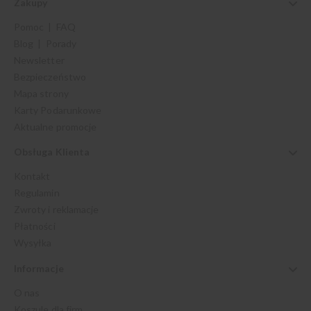
Zakupy
Pomoc | FAQ
Blog | Porady
Newsletter
Bezpieczeństwo
Mapa strony
Karty Podarunkowe
Aktualne promocje
Obsługa Klienta
Kontakt
Regulamin
Zwroty i reklamacje
Płatności
Wysyłka
Informacje
O nas
Koszule dla firm