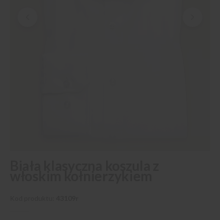
Przejdź
Biała klasyczna koszula z
na
włoskim kołnierzykiem
początek
galerii
Kod produktu
43109r