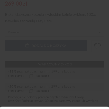
269,00 zł
Biała, klasyczna koszula z włoskim kołnierzykiem, 100%
bawełny z formułą Easy Care
DODAJ DO KOSZYKA