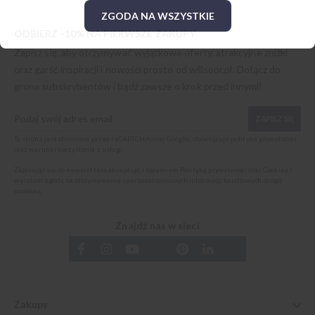
ZGODA NA WSZYSTKIE
ODBIERZ -10% NA PIERWSZE ZAKUPY
Zapisz się, aby otrzymywać wyjątkowe oferty, atrakcyjne zniżki
oraz garść inspiracji i nowości prosto od
willsoor.pl
. Dołącz do
grona subskrybentów i bądź zawsze o krok przed innymi!
ZAPISZ SIĘ
Ta strona jest chroniona przez reCAPTCHA oraz Google, obowiązuje
polityka prywatności
oraz
warunki korzystania z usługi
.
Zapisując się do newslettera akceptuję i rozumiem
Politykę prywatności oraz Cookies
i
wyrażam zgodę na otrzymywanie spersonalizowanych informacji handlowych drogą
mailową.
Znajdź nas w sieci
Zakupy