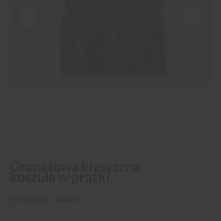
Przejdź
Granatowa klasyczna
na
koszula w prążki
początek
galerii
Kod produktu
42865r