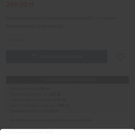
249,00 zł
Granatowa klasyczna koszula w białe prążki z włoskim
kołnierzykiem, splot two-ply
DODAJ DO KOSZYKA
Planowana wysyłka:
dziś