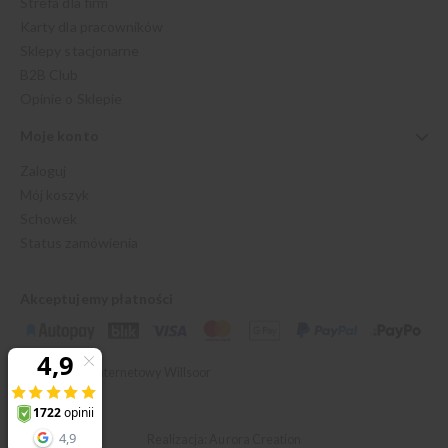
Strefa dla firm
Karty dla pracowników
Sklepy stacjonarne
B2B Club
Opinie o Sklepie
Moje konto
Zaloguj
Mój koszyk
Schowek
Status zamówienia
Akceptujemy płatności
© 2026 Sklep Internetowy Willsoor
Realizacja: Aurora Creation