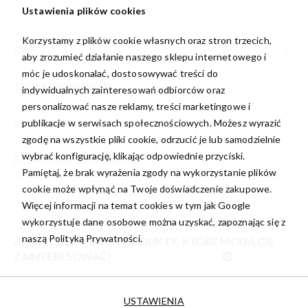
Ustawienia plików cookies
Korzystamy z plików cookie własnych oraz stron trzecich,
OPIS
aby zrozumieć działanie naszego sklepu internetowego i
móc je udoskonalać, dostosowywać treści do
TABELA ROZMIARÓW
indywidualnych zainteresowań odbiorców oraz
personalizować nasze reklamy, treści marketingowe i
publikacje w serwisach społecznościowych. Możesz wyrazić
PORADNIK
zgodę na wszystkie pliki cookie, odrzucić je lub samodzielnie
wybrać konfigurację, klikając odpowiednie przyciski.
DODATKOWE INFORMACJE
Pamiętaj, że brak wyrażenia zgody na wykorzystanie plików
cookie może wpłynąć na Twoje doświadczenie zakupowe.
Więcej informacji na temat cookies w tym jak Google
wykorzystuje dane osobowe można uzyskać, zapoznając się z
naszą
Polityką Prywatności.
ZNALEŹLIŚMY INNE PRODUKTY, KTÓRE MOGĄ CIĘ
ZAINTERESOWAĆ!
USTAWIENIA