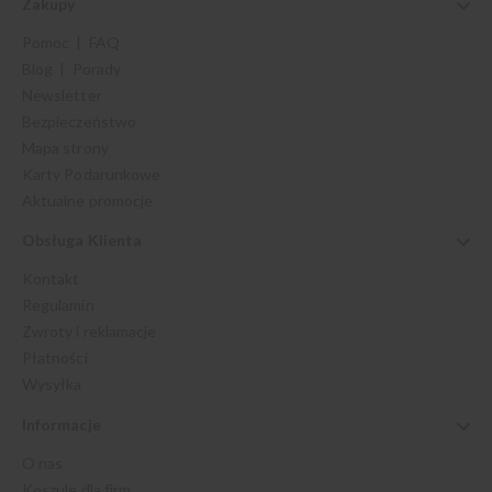
Zakupy
Pomoc | FAQ
Blog | Porady
Newsletter
Bezpieczeństwo
Mapa strony
Karty Podarunkowe
Aktualne promocje
Obsługa Klienta
Kontakt
Regulamin
Zwroty i reklamacje
Płatności
Wysyłka
Informacje
O nas
Koszule dla firm