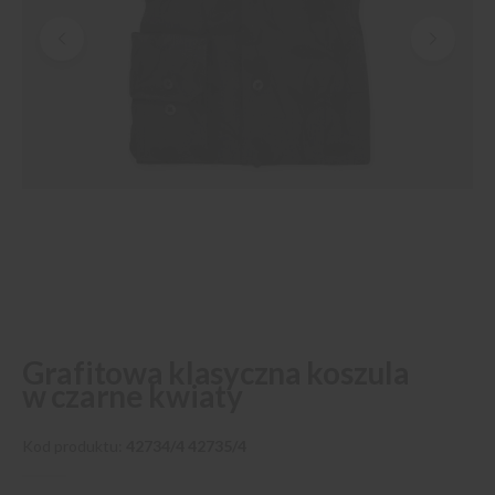
Przejdź
Grafitowa klasyczna koszula
na
w czarne kwiaty
początek
galerii
Kod produktu
42734/4 42735/4