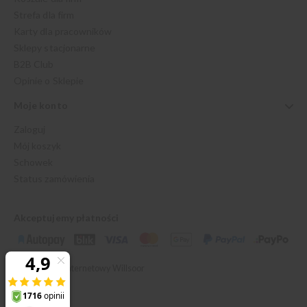
Strefa dla firm
Karty dla pracowników
Sklepy stacjonarne
B2B Club
Opinie o Sklepie
Moje konto
Zaloguj
Mój koszyk
Schowek
Status zamówienia
Akceptujemy płatności
© 2026 Sklep Internetowy Willsoor