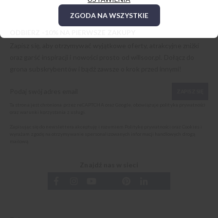
ZGODA NA WSZYSTKIE
ODBIERZ -10% NA PIERWSZE ZAKUPY
Zapisz się, aby otrzymywać wyjątkowe oferty, atrakcyjne zniżki
oraz garść inspiracji i nowości prosto od
willsoor.pl
. Dołącz do
grona subskrybentów i bądź zawsze o krok przed innymi!
ZAPISZ SIĘ
Ta strona jest chroniona przez reCAPTCHA oraz Google, obowiązuje
polityka prywatności
oraz
warunki korzystania z usługi
.
Zapisując się do newslettera akceptuję i rozumiem
Politykę prywatności oraz Cookies
i
wyrażam zgodę na otrzymywanie spersonalizowanych informacji handlowych drogą
mailową.
Znajdź nas w sieci