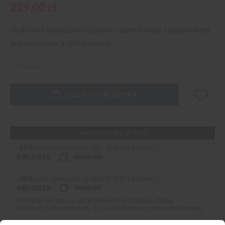
229,00 zł
Grafitowa klasyczna koszula w czarne kwiaty z podpinanym
kołnierzykiem, 100% bawełny
DODAJ DO KOSZYKA