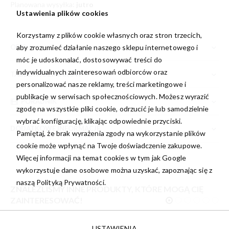
Planowana wysyłka:
jutro
Ustawienia plików cookies
Korzystamy z plików cookie własnych oraz stron trzecich,
aby zrozumieć działanie naszego sklepu internetowego i
OPIS
móc je udoskonalać, dostosowywać treści do
indywidualnych zainteresowań odbiorców oraz
TABELA ROZMIARÓW
personalizować nasze reklamy, treści marketingowe i
publikacje w serwisach społecznościowych. Możesz wyrazić
PORADNIK
zgodę na wszystkie pliki cookie, odrzucić je lub samodzielnie
wybrać konfigurację, klikając odpowiednie przyciski.
DODATKOWE INFORMACJE
Pamiętaj, że brak wyrażenia zgody na wykorzystanie plików
cookie może wpłynąć na Twoje doświadczenie zakupowe.
Więcej informacji na temat cookies w tym jak Google
wykorzystuje dane osobowe można uzyskać, zapoznając się z
naszą
Polityką Prywatności.
ZNALEŹLIŚMY INNE PRODUKTY, KTÓRE MOGĄ CIĘ
ZAINTERESOWAĆ!
USTAWIENIA