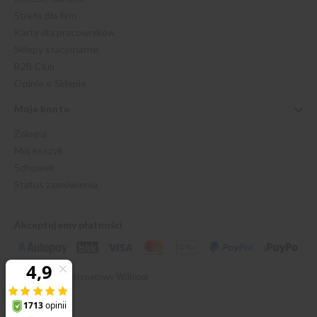
Strefa dla firm
Karty dla pracowników
Sklepy stacjonarne
B2B Club
Opinie o Sklepie
Moje konto
Zaloguj
Mój koszyk
Schowek
Status zamówienia
Akceptujemy płatności
© 2026 Sklep Internetowy Willsoor