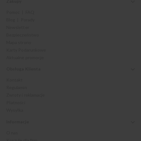
Zakupy
Pomoc | FAQ
Blog | Porady
Newsletter
Bezpieczeństwo
Mapa strony
Karty Podarunkowe
Aktualne promocje
Obsługa Klienta
Kontakt
Regulamin
Zwroty i reklamacje
Płatności
Wysyłka
Informacje
O nas
Koszule dla firm