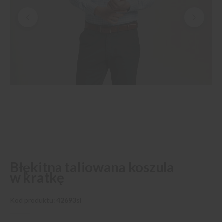
Przejdź
Błękitna taliowana koszula
na
w kratkę
początek
galerii
Kod produktu
42693sl