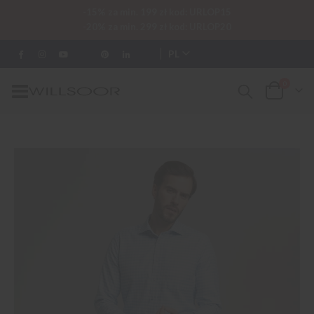
-15% za min. 199 zł kod: URLOP15
-20% za min. 299 zł kod: URLOP20
PL
0
Przełącznik
Cart
Nav
Przejdź
na
koniec
galerii