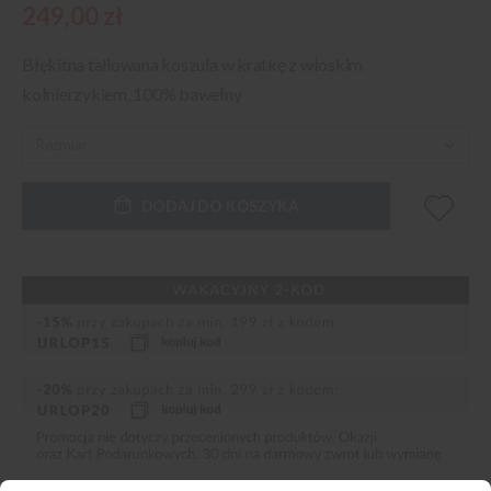
249,00 zł
Błękitna taliowana koszula w kratkę z włoskim
kołnierzykiem, 100% bawełny
DODAJ DO KOSZYKA