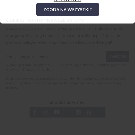
ZGODA NA WSZYSTKIE
ODBIERZ -10% NA PIERWSZE ZAKUPY
Zapisz się, aby otrzymywać wyjątkowe oferty, atrakcyjne zniżki
oraz garść inspiracji i nowości prosto od
willsoor.pl
. Dołącz do
grona subskrybentów i bądź zawsze o krok przed innymi!
ZAPISZ SIĘ
Ta strona jest chroniona przez reCAPTCHA oraz Google, obowiązuje
polityka prywatności
oraz
warunki korzystania z usługi
.
Zapisując się do newslettera akceptuję i rozumiem
Politykę prywatności oraz Cookies
i
wyrażam zgodę na otrzymywanie spersonalizowanych informacji handlowych drogą
mailową.
Znajdź nas w sieci