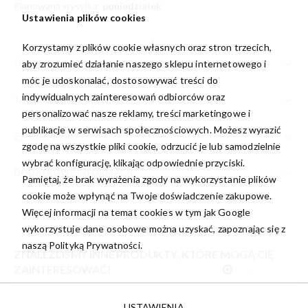
Planowana wysyłka:
poniedziałek
Ustawienia plików cookies
Korzystamy z plików cookie własnych oraz stron trzecich,
aby zrozumieć działanie naszego sklepu internetowego i
OPIS
móc je udoskonalać, dostosowywać treści do
indywidualnych zainteresowań odbiorców oraz
TABELA ROZMIARÓW
personalizować nasze reklamy, treści marketingowe i
publikacje w serwisach społecznościowych. Możesz wyrazić
PORADNIK
zgodę na wszystkie pliki cookie, odrzucić je lub samodzielnie
wybrać konfigurację, klikając odpowiednie przyciski.
DODATKOWE INFORMACJE
Pamiętaj, że brak wyrażenia zgody na wykorzystanie plików
cookie może wpłynąć na Twoje doświadczenie zakupowe.
Więcej informacji na temat cookies w tym jak Google
wykorzystuje dane osobowe można uzyskać, zapoznając się z
naszą
Polityką Prywatności.
ZNALEŹLIŚMY INNE PRODUKTY, KTÓRE MOGĄ CIĘ
ZAINTERESOWAĆ!
USTAWIENIA