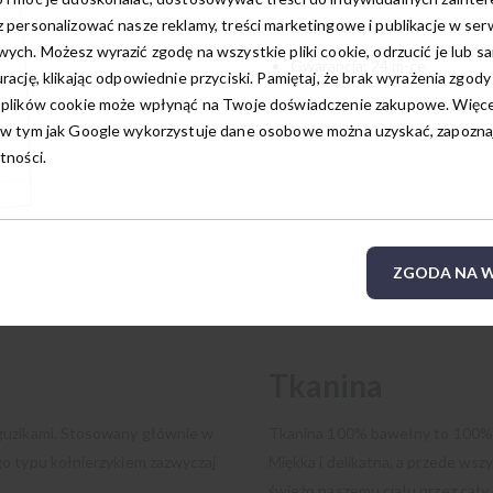
 personalizować nasze reklamy, treści marketingowe i publikacje w ser
Uszyta w Polsce
ych. Możesz wyrazić zgodę na wszystkie pliki cookie, odrzucić je lub s
Gwarancja: 24 m-ce
rację, klikając odpowiednie przyciski. Pamiętaj, że brak wyrażenia zgody
 plików cookie może wpłynąć na Twoje doświadczenie zakupowe. Więcej
w tym jak Google wykorzystuje dane osobowe można uzyskać, zapoznają
tności.
ZGODA NA W
Tkanina
 guzikami. Stosowany głównie w
Tkanina 100% bawełny to 100% n
o typu kołnierzykiem zazwyczaj
Miękka i delikatna, a przede wsz
świeżo naszemu ciału przez cały 