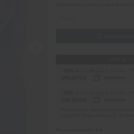
Błękitna klasyczna koszula w delikatn
DODAJ DO K
Planowana wysyłka:
dziś