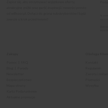
Zapisz się, aby otrzymywać wyjątkowe oferty,
atrakcyjne zniżki oraz garść inspiracji i nowości prosto
od
willsoor.pl
. Dołącz do grona subskrybentów i bądź
Ta str
zawsze o krok przed innymi!
warunk
Zapisu
wyraża
Zakupy
Obsługa Klie
Pomoc | FAQ
Kontakt
Blog | Porady
Regulamin
Newsletter
Zwroty i rekla
Bezpieczeństwo
Płatności
Mapa strony
Wysyłka
Karty Podarunkowe
Aktualne promocje