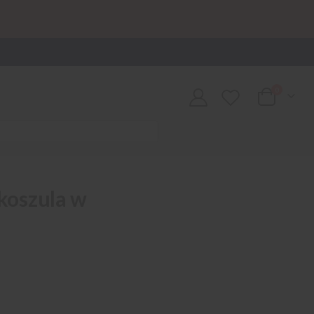
0
Cart
 koszula w