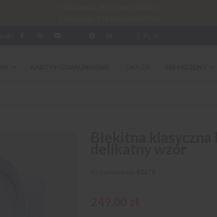
-15% za min. 199 zł kod: URLOP15
-20% za min. 299 zł kod: URLOP20
PL
ntakt
NA
KARTY PODARUNKOWE
OKAZJE
NA PREZENT
Błękitna klasyczna
delikatny wzór
Kod produktu
42678
249,00 zł