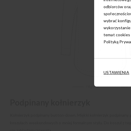
odbiorców oraz
społecznościow
wybrać konfigu
wykorzystanie
temat cookies 
Polityką Prywa
USTAWIENIA
Podpinany kołnierzyk
Kołnierzyk podpinany button-down. Miękki kołnierzyk podpinany
koszulach weekendowych o mniej formalnym stylu. Do koszul z teg
nie zakładamy krawata.