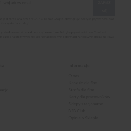
ZAPISZ
SIĘ
ona jest chroniona przez reCAPTCHA oraz Google, obowiązuje
polityka prywatności
oraz
i korzystania z usługi
.
jąc się do newslettera akceptuję i rozumiem
Politykę prywatności oraz Cookies
i
m zgodę na otrzymywanie spersonalizowanych informacji handlowych drogą mailową.
nta
Informacje
O nas
Koszule dla firm
macje
Strefa dla firm
Karty dla pracowników
Sklepy stacjonarne
B2B Club
Opinie o Sklepie