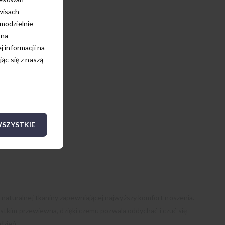
wisach
amodzielnie
 na
 informacji na
c się z naszą
SZYSTKIE
aturalnej tkaniny zapewniającej najwyższy komfort noszenia.
ystkim przewiewna, dzięki czemu pozwala oddychać i czuć się
dzień.