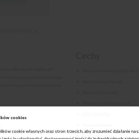
OWE INFORMACJE
Cechy
wiema zakładkami na plecach.
Klasyczna sylwetka (regular fi
okoi estetyczne potrzeby każdego
Podpinany kołnierzyk
ie ten fason koszuli znakomicie
Mankiety na guziki
Tkanina w delikatny wzór
100% bawełny
ików cookies
Posiada kieszeń
lików cookie własnych oraz stron trzecich, aby zrozumieć działanie na
Kolekcja London
 i móc je udoskonalać, dostosowywać treści do indywidualnych zainte