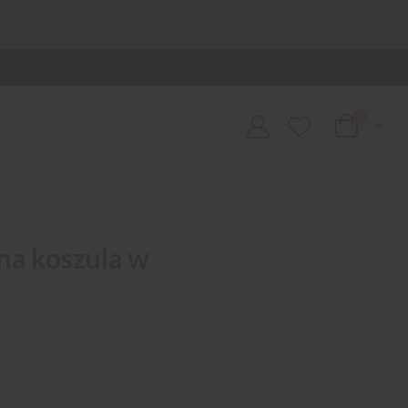
0
Cart
na koszula w