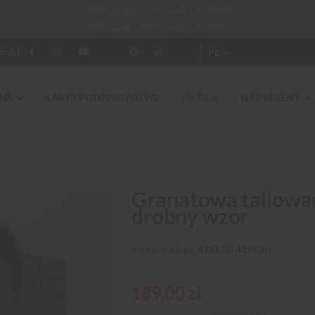
-15% za min. 199 zł kod: URLOP15
-20% za min. 299 zł kod: URLOP20
PL
ntakt
NA
KARTY PODARUNKOWE
OKAZJE
NA PREZENT
Granatowa taliowa
drobny wzór
Kod produktu
41962sl 41963sl
189,00 zł
Cena regularna:
279,00 zł
-32%