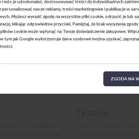
 i móc je udoskonalać, dostosowywać treści do indywidualnych zainte
Kolekcja London
 personalizować nasze reklamy, treści marketingowe i publikacje w ser
ych. Możesz wyrazić zgodę na wszystkie pliki cookie, odrzucić je lub s
Uszyta w Polsce
rację, klikając odpowiednie przyciski. Pamiętaj, że brak wyrażenia zgody
Gwarancja: 24 m-ce
 plików cookie może wpłynąć na Twoje doświadczenie zakupowe. Więcej
w tym jak Google wykorzystuje dane osobowe można uzyskać, zapoznają
tności.
ZGODA NA W
Tkanina
 guzikami. Stosowany głównie w
Tkanina 100% bawełny to 100% n
o typu kołnierzykiem zazwyczaj
Miękka i delikatna, a przede wsz