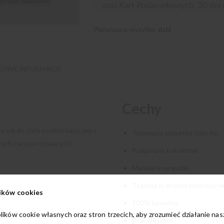
Planowana wysyłka:
dziś
OWE INFORMACJE
Cechy
 się do ciała podkreślając jego
Taliowana sylwetka (slim fit)
płych i wysportowanych
Podpinany kołnierzyk
Mankiety na guziki
Tkanina w drobny kolorowy w
ików cookies
100% bawełna
lików cookie własnych oraz stron trzecich, aby zrozumieć działanie na
Brak kieszeni