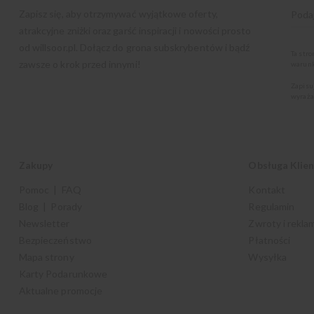
Zapisz się, aby otrzymywać wyjątkowe oferty,
atrakcyjne zniżki oraz garść inspiracji i nowości prosto
od
willsoor.pl
. Dołącz do grona subskrybentów i bądź
Ta str
zawsze o krok przed innymi!
warunk
Zapisu
wyraża
Zakupy
Obsługa Klie
Pomoc | FAQ
Kontakt
Blog | Porady
Regulamin
Newsletter
Zwroty i rekla
Bezpieczeństwo
Płatności
Mapa strony
Wysyłka
Karty Podarunkowe
Aktualne promocje