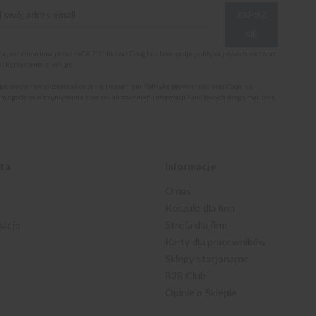
ZAPISZ
SIĘ
ona jest chroniona przez reCAPTCHA oraz Google, obowiązuje
polityka prywatności
oraz
i korzystania z usługi
.
jąc się do newslettera akceptuję i rozumiem
Politykę prywatności oraz Cookies
i
m zgodę na otrzymywanie spersonalizowanych informacji handlowych drogą mailową.
nta
Informacje
O nas
Koszule dla firm
macje
Strefa dla firm
Karty dla pracowników
Sklepy stacjonarne
B2B Club
Opinie o Sklepie