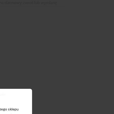
zór
szego sklepu