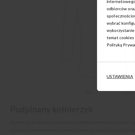
internetowego
odbiorców oraz
społecznościow
wybrać konfigu
wykorzystanie
temat cookies 
Polityką Prywa
USTAWIENIA
Podpinany kołnierzyk
Kołnierzyk podpinany button-down. Miękki kołnierzyk podpinany
koszulach weekendowych o mniej formalnym stylu. Do koszul z teg