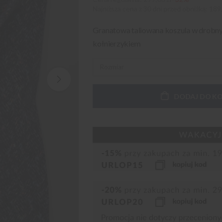
Najniższa cena z 30 dni przed obniżką
189,
Granatowa taliowana koszula w drobn
kołnierzykiem
DODAJ DO K