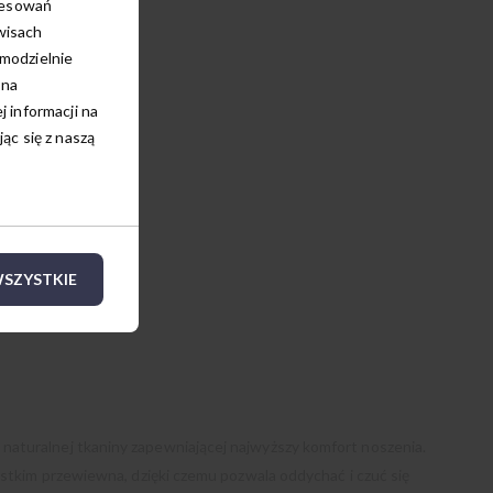
resowań
wisach
amodzielnie
 na
 informacji na
c się z naszą
SZYSTKIE
aturalnej tkaniny zapewniającej najwyższy komfort noszenia.
ystkim przewiewna, dzięki czemu pozwala oddychać i czuć się