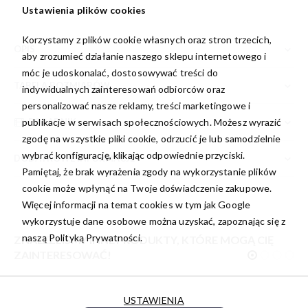
Ustawienia plików cookies
Korzystamy z plików cookie własnych oraz stron trzecich,
OPIS
aby zrozumieć działanie naszego sklepu internetowego i
móc je udoskonalać, dostosowywać treści do
TABELA ROZMIARÓW
indywidualnych zainteresowań odbiorców oraz
personalizować nasze reklamy, treści marketingowe i
PORADNIK
publikacje w serwisach społecznościowych. Możesz wyrazić
zgodę na wszystkie pliki cookie, odrzucić je lub samodzielnie
wybrać konfigurację, klikając odpowiednie przyciski.
DODATKOWE INFORMACJE
Pamiętaj, że brak wyrażenia zgody na wykorzystanie plików
cookie może wpłynąć na Twoje doświadczenie zakupowe.
Więcej informacji na temat cookies w tym jak Google
wykorzystuje dane osobowe można uzyskać, zapoznając się z
naszą
Polityką Prywatności.
ZNALEŹLIŚMY INNE PRODUKTY, KTÓRE MOGĄ CIĘ
ZAINTERESOWAĆ!
USTAWIENIA