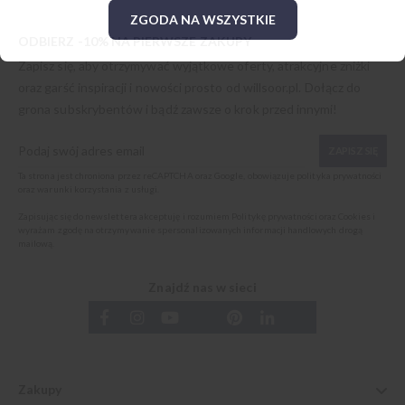
ZGODA NA WSZYSTKIE
ODBIERZ -10% NA PIERWSZE ZAKUPY
Zapisz się, aby otrzymywać wyjątkowe oferty, atrakcyjne zniżki
oraz garść inspiracji i nowości prosto od
willsoor.pl
. Dołącz do
grona subskrybentów i bądź zawsze o krok przed innymi!
ZAPISZ SIĘ
Ta strona jest chroniona przez reCAPTCHA oraz Google, obowiązuje
polityka prywatności
oraz
warunki korzystania z usługi
.
Zapisując się do newslettera akceptuję i rozumiem
Politykę prywatności oraz Cookies
i
wyrażam zgodę na otrzymywanie spersonalizowanych informacji handlowych drogą
mailową.
Znajdź nas w sieci
Zakupy