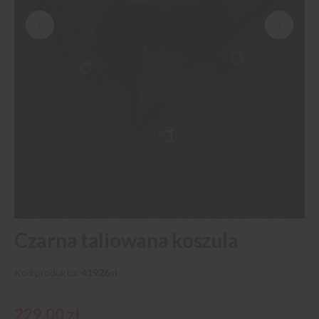
Przejdź
Czarna taliowana koszula
na
początek
galerii
Kod produktu
41926sl
229,00 zł