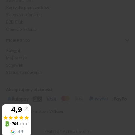
Strefa dla firm
Karty dla pracowników
Sklepy stacjonarne
B2B Club
Opinie o Sklepie
Moje konto
Zaloguj
Mój koszyk
Schowek
Status zamówienia
Akceptujemy płatności
© 2026 Sklep Internetowy Willsoor
Realizacja: Aurora Creation