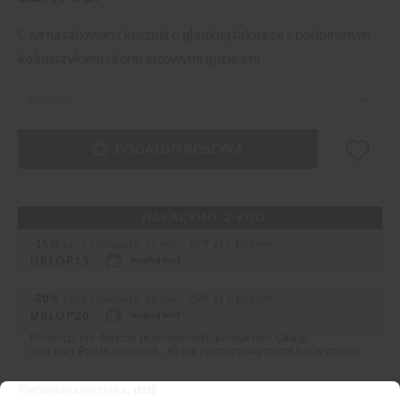
Czarna taliowana koszula o gładkiej fakturze z podpinanym
kołnierzykiem i kontrastowymi guzikami
DODAJ DO KOSZYKA
Planowana wysyłka:
dziś