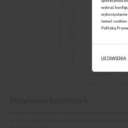
społecznościow
wybrać konfigu
wykorzystanie
temat cookies 
Polityką Prywa
USTAWIENIA
Podpinany kołnierzyk
Kołnierzyk podpinany button-down. Miękki kołnierzyk podpinany
koszulach weekendowych o mniej formalnym stylu. Do koszul z teg
nie zakładamy krawata.