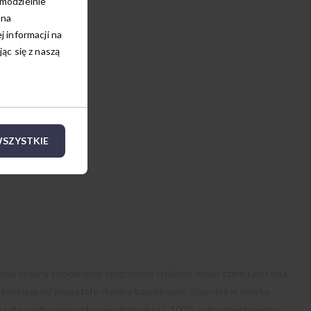
amodzielnie
 na
 informacji na
c się z naszą
SZYSTKIE
nina utkana z podwójnie skręconych włókien, dzięki czemu jest ona
 i trwalsza niż pozostałe tkaniny bawełniane. Również w dotyku
ona dla osób ceniących najwyższa jakość. 100% naturalnej bawełny