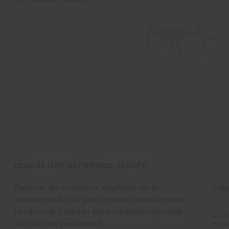
ODBIERZ -10% NA PIERWSZE ZAKUPY
Zapisz się, aby otrzymywać wyjątkowe oferty,
atrakcyjne zniżki oraz garść inspiracji i nowości prosto
od
willsoor.pl
. Dołącz do grona subskrybentów i bądź
Ta str
zawsze o krok przed innymi!
warunk