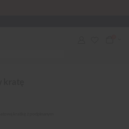
0
Cart
w kratę
ranatową kratkę z podpinanym