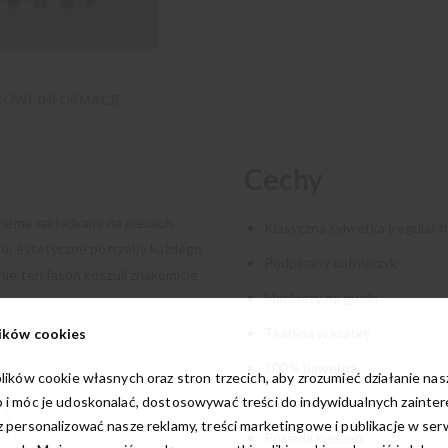
OWE INFORMACJE
Cechy
wiema zakładkami na plecach.
Klasyczna sylwetka (regular fi
okoi estetyczne potrzeby każdego
Podpinany kołnierzyk
ie ten fason koszuli znakomicie
Mankiety na guziki
Tkanina w kratkę
ików cookies
100% bawełna
lików cookie własnych oraz stron trzecich, aby zrozumieć działanie na
 i móc je udoskonalać, dostosowywać treści do indywidualnych zainte
Splot two-ply
 personalizować nasze reklamy, treści marketingowe i publikacje w ser
Posiada kieszeń