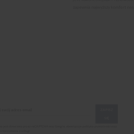
zapewnia najwyższy komfort nos
ZAPISZ
SIĘ
ona jest chroniona przez reCAPTCHA oraz Google, obowiązuje
polityka prywatności
oraz
i korzystania z usługi
.