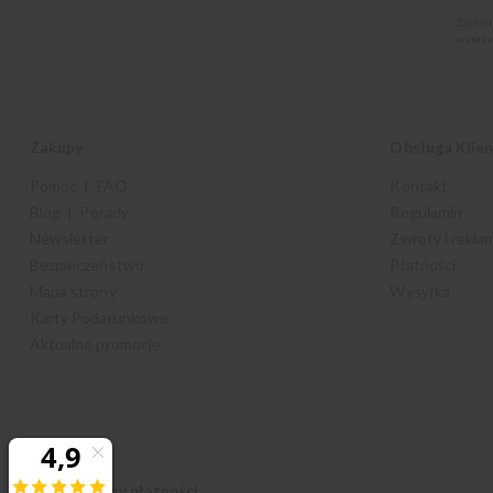
Zapisu
wyraża
Zakupy
Obsługa Klie
Pomoc | FAQ
Kontakt
Blog | Porady
Regulamin
Newsletter
Zwroty i rekla
Bezpieczeństwo
Płatności
Mapa strony
Wysyłka
Karty Podarunkowe
Aktualne promocje
Akceptujemy płatności