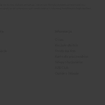
jąc się do newslettera akceptuję i rozumiem
Politykę prywatności oraz Cookies
i
m zgodę na otrzymywanie spersonalizowanych informacji handlowych drogą mailową.
nta
Informacje
O nas
Koszule dla firm
macje
Strefa dla firm
Karty dla pracowników
Sklepy stacjonarne
B2B Club
Opinie o Sklepie