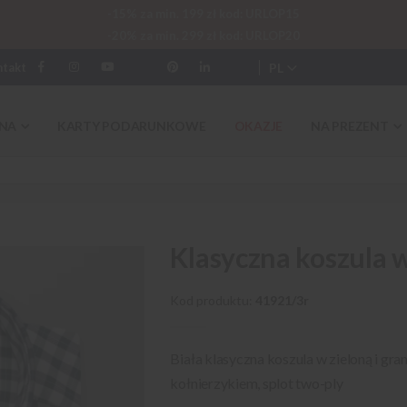
-15% za min. 199 zł kod: URLOP15
-20% za min. 299 zł kod: URLOP20
PL
ntakt
NA
KARTY PODARUNKOWE
OKAZJE
NA PREZENT
Klasyczna koszula 
Kod produktu
41921/3r
Biała klasyczna koszula w zieloną i g
kołnierzykiem, splot two-ply