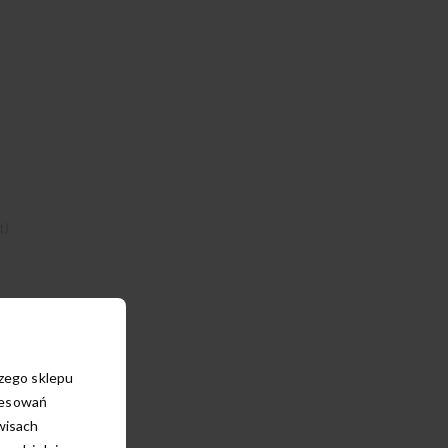
t)
szego sklepu
resowań
wisach