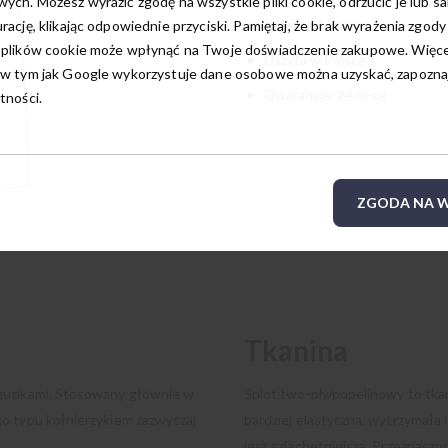
ych. Możesz wyrazić zgodę na wszystkie pliki cookie, odrzucić je lub s
Kolekcja London
rację, klikając odpowiednie przyciski. Pamiętaj, że brak wyrażenia zgody
 plików cookie może wpłynąć na Twoje doświadczenie zakupowe. Więcej
Uszyta w Polsce
w tym jak Google wykorzystuje dane osobowe można uzyskać, zapoznają
Gwarancja: 24 m-ce
tności.
ZGODA NA W
Tkanina
 guzikami. Stosowany głównie w
Splot two-ply/popelinowy to tka
o typu kołnierzykiem zazwyczaj
bardziej elastyczna, wytrzymała
jest szlachetniejsza. Przeznacz