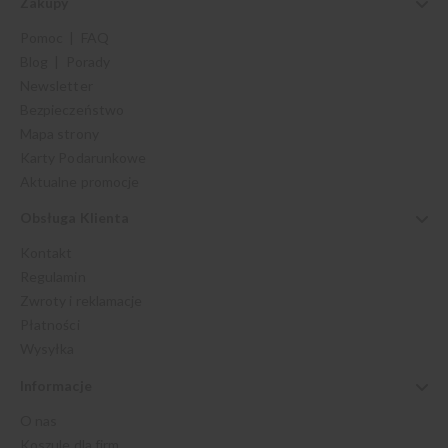
Zakupy
Pomoc | FAQ
Blog | Porady
Newsletter
Bezpieczeństwo
Mapa strony
Karty Podarunkowe
Aktualne promocje
Obsługa Klienta
Kontakt
Regulamin
Zwroty i reklamacje
Płatności
Wysyłka
Informacje
O nas
Koszule dla firm