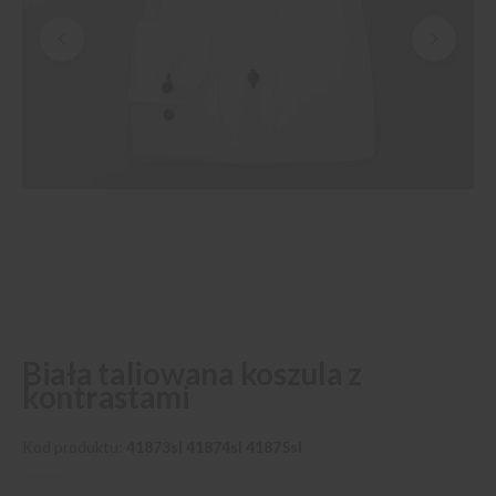
Przejdź
Biała taliowana koszula z
na
kontrastami
początek
galerii
Kod produktu
41873sl 41874sl 41875sl