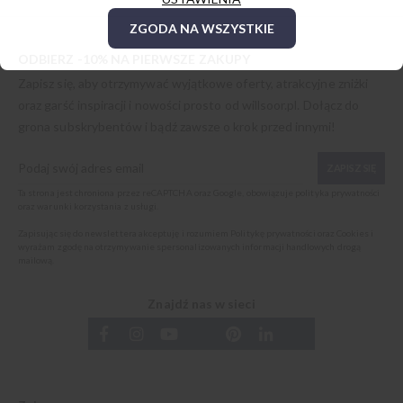
ZGODA NA WSZYSTKIE
ODBIERZ -10% NA PIERWSZE ZAKUPY
Zapisz się, aby otrzymywać wyjątkowe oferty, atrakcyjne zniżki
oraz garść inspiracji i nowości prosto od
willsoor.pl
. Dołącz do
grona subskrybentów i bądź zawsze o krok przed innymi!
ZAPISZ SIĘ
Ta strona jest chroniona przez reCAPTCHA oraz Google, obowiązuje
polityka prywatności
oraz
warunki korzystania z usługi
.
Zapisując się do newslettera akceptuję i rozumiem
Politykę prywatności oraz Cookies
i
wyrażam zgodę na otrzymywanie spersonalizowanych informacji handlowych drogą
mailową.
Znajdź nas w sieci