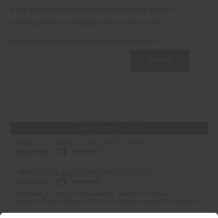
Biała taliowana koszula z podwójnym podpinanym
kołnierzykiem i kontrastami w kolorową kratkę
Powiadom mnie, gdy produkt będzie dostępny
ZAPISZ