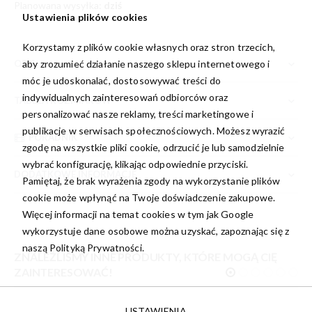
Planowana wysyłka:
dziś
Ustawienia plików cookies
Korzystamy z plików cookie własnych oraz stron trzecich,
OPIS
aby zrozumieć działanie naszego sklepu internetowego i
móc je udoskonalać, dostosowywać treści do
indywidualnych zainteresowań odbiorców oraz
TABELA ROZMIARÓW
personalizować nasze reklamy, treści marketingowe i
publikacje w serwisach społecznościowych. Możesz wyrazić
PORADNIK
zgodę na wszystkie pliki cookie, odrzucić je lub samodzielnie
wybrać konfigurację, klikając odpowiednie przyciski.
DODATKOWE INFORMACJE
Pamiętaj, że brak wyrażenia zgody na wykorzystanie plików
cookie może wpłynąć na Twoje doświadczenie zakupowe.
Więcej informacji na temat cookies w tym jak Google
wykorzystuje dane osobowe można uzyskać, zapoznając się z
naszą
Polityką Prywatności.
ZNALEŹLIŚMY INNE PRODUKTY, KTÓRE MOGĄ CIĘ
ZAINTERESOWAĆ!
USTAWIENIA