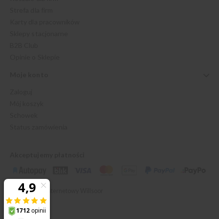
Strefa dla firm
Karty dla pracowników
Sklepy stacjonarne
B2B Club
Opinie o Sklepie
Moje konto
Zaloguj
Mój koszyk
Schowek
Status zamówienia
Akceptujemy płatności
© 2026 Sklep Internetowy Willsoor