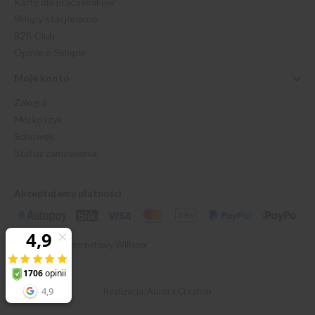
Karty dla pracowników
Sklepy stacjonarne
B2B Club
Opinie o Sklepie
Moje konto
Zaloguj
Mój koszyk
Schowek
Status zamówienia
Akceptujemy płatności
© 2026 Sklep Internetowy Willsoor
Realizacja: Aurora Creation