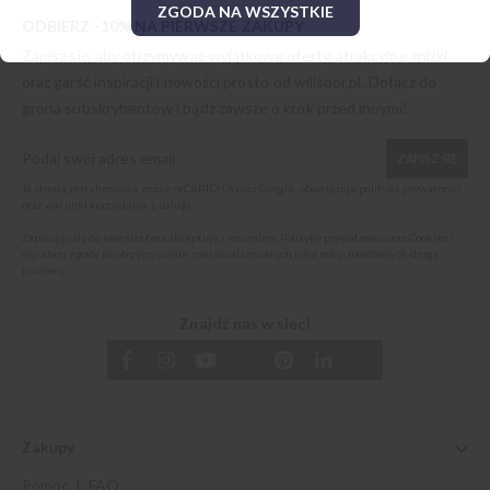
ZGODA NA WSZYSTKIE
ODBIERZ -10% NA PIERWSZE ZAKUPY
Zapisz się, aby otrzymywać wyjątkowe oferty, atrakcyjne zniżki
oraz garść inspiracji i nowości prosto od
willsoor.pl
. Dołącz do
grona subskrybentów i bądź zawsze o krok przed innymi!
ZAPISZ SIĘ
Ta strona jest chroniona przez reCAPTCHA oraz Google, obowiązuje
polityka prywatności
oraz
warunki korzystania z usługi
.
Zapisując się do newslettera akceptuję i rozumiem
Politykę prywatności oraz Cookies
i
wyrażam zgodę na otrzymywanie spersonalizowanych informacji handlowych drogą
mailową.
Znajdź nas w sieci
Zakupy
Pomoc | FAQ