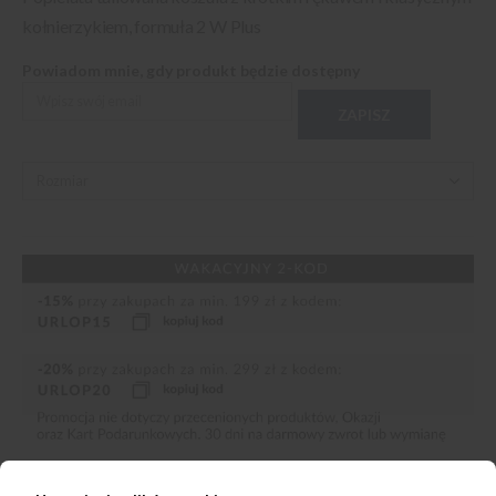
kołnierzykiem, formuła 2 W Plus
Powiadom mnie, gdy produkt będzie dostępny
ZAPISZ