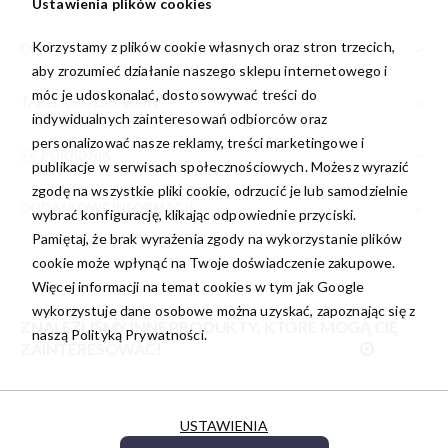
Ustawienia plików cookies
Korzystamy z plików cookie własnych oraz stron trzecich,
OPIS
aby zrozumieć działanie naszego sklepu internetowego i
móc je udoskonalać, dostosowywać treści do
TABELA ROZMIARÓW
indywidualnych zainteresowań odbiorców oraz
personalizować nasze reklamy, treści marketingowe i
PORADNIK
publikacje w serwisach społecznościowych. Możesz wyrazić
zgodę na wszystkie pliki cookie, odrzucić je lub samodzielnie
DODATKOWE INFORMACJE
wybrać konfigurację, klikając odpowiednie przyciski.
Pamiętaj, że brak wyrażenia zgody na wykorzystanie plików
cookie może wpłynąć na Twoje doświadczenie zakupowe.
Więcej informacji na temat cookies w tym jak Google
wykorzystuje dane osobowe można uzyskać, zapoznając się z
ZNALEŹLIŚMY INNE PRODUKTY, KTÓRE MOGĄ CIĘ
naszą
Polityką Prywatności.
ZAINTERESOWAĆ!
USTAWIENIA