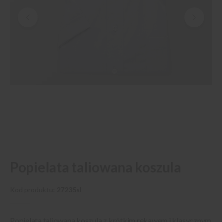
Przejdź
Popielata taliowana koszula
na
początek
galerii
Kod produktu
27235sl
Popielata taliowana koszula z krótkim rękawem i klasycznym