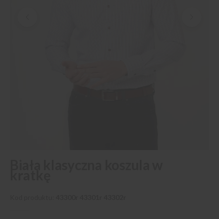
Przejdź
Biała klasyczna koszula w
na
kratkę
początek
galerii
Kod produktu
43300r 43301r 43302r