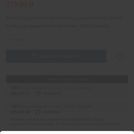
279,00 zł
Biała, klasyczna koszula w niebieską, granatową i brązową
kratkę z podpinanym kołnierzykiem, 100% bawełna
DODAJ DO KOSZYKA