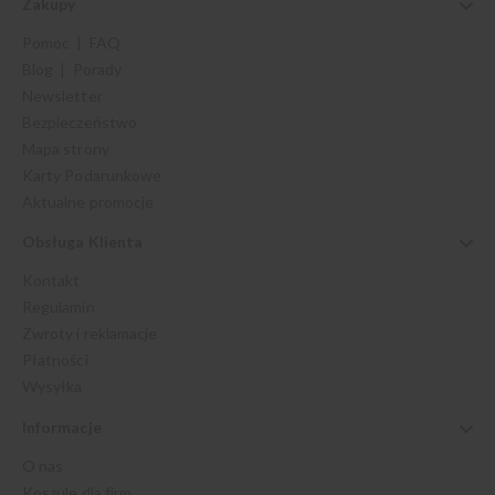
Zakupy
Pomoc | FAQ
Blog | Porady
Newsletter
Bezpieczeństwo
Mapa strony
Karty Podarunkowe
Aktualne promocje
Obsługa Klienta
Kontakt
Regulamin
Zwroty i reklamacje
Płatności
Wysyłka
Informacje
O nas
Koszule dla firm