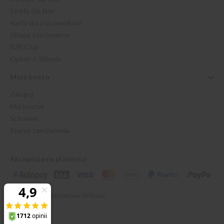
Strefa dla firm
Karty dla pracowników
Sklepy stacjonarne
B2B Club
Opinie o Sklepie
Moje konto
Zaloguj
Mój koszyk
Schowek
Status zamówienia
Akceptujemy płatności
© 2026 Sklep Internetowy Willsoor