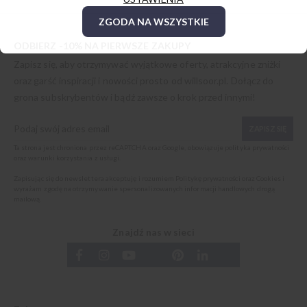
ZGODA NA WSZYSTKIE
ODBIERZ -10% NA PIERWSZE ZAKUPY
Zapisz się, aby otrzymywać wyjątkowe oferty, atrakcyjne zniżki
oraz garść inspiracji i nowości prosto od
willsoor.pl
. Dołącz do
grona subskrybentów i bądź zawsze o krok przed innymi!
ZAPISZ SIĘ
Ta strona jest chroniona przez reCAPTCHA oraz Google, obowiązuje
polityka prywatności
oraz
warunki korzystania z usługi
.
Zapisując się do newslettera akceptuję i rozumiem
Politykę prywatności oraz Cookies
i
wyrażam zgodę na otrzymywanie spersonalizowanych informacji handlowych drogą
mailową.
Znajdź nas w sieci