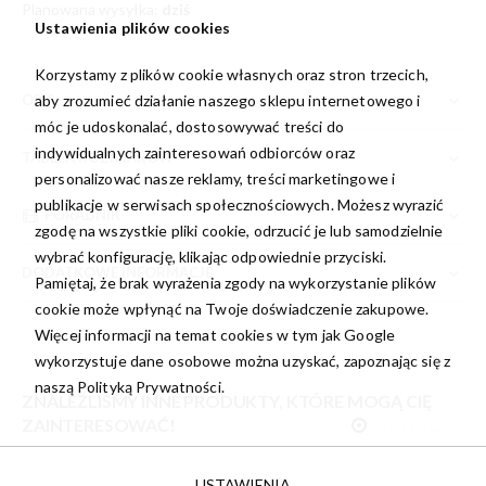
Planowana wysyłka:
dziś
Ustawienia plików cookies
Korzystamy z plików cookie własnych oraz stron trzecich,
aby zrozumieć działanie naszego sklepu internetowego i
OPIS
móc je udoskonalać, dostosowywać treści do
indywidualnych zainteresowań odbiorców oraz
TABELA ROZMIARÓW
personalizować nasze reklamy, treści marketingowe i
publikacje w serwisach społecznościowych. Możesz wyrazić
PORADNIK
zgodę na wszystkie pliki cookie, odrzucić je lub samodzielnie
wybrać konfigurację, klikając odpowiednie przyciski.
DODATKOWE INFORMACJE
Pamiętaj, że brak wyrażenia zgody na wykorzystanie plików
cookie może wpłynąć na Twoje doświadczenie zakupowe.
Więcej informacji na temat cookies w tym jak Google
wykorzystuje dane osobowe można uzyskać, zapoznając się z
naszą
Polityką Prywatności.
ZNALEŹLIŚMY INNE PRODUKTY, KTÓRE MOGĄ CIĘ
ZAINTERESOWAĆ!
USTAWIENIA