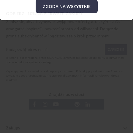
ZGODA NA WSZYSTKIE
ODBIERZ -10% NA PIERWSZE ZAKUPY
Zapisz się, aby otrzymywać wyjątkowe oferty, atrakcyjne zniżki
oraz garść inspiracji i nowości prosto od
willsoor.pl
. Dołącz do
grona subskrybentów i bądź zawsze o krok przed innymi!
ZAPISZ SIĘ
Ta strona jest chroniona przez reCAPTCHA oraz Google, obowiązuje
polityka prywatności
oraz
warunki korzystania z usługi
.
Zapisując się do newslettera akceptuję i rozumiem
Politykę prywatności oraz Cookies
i
wyrażam zgodę na otrzymywanie spersonalizowanych informacji handlowych drogą
mailową.
Znajdź nas w sieci
Zakupy