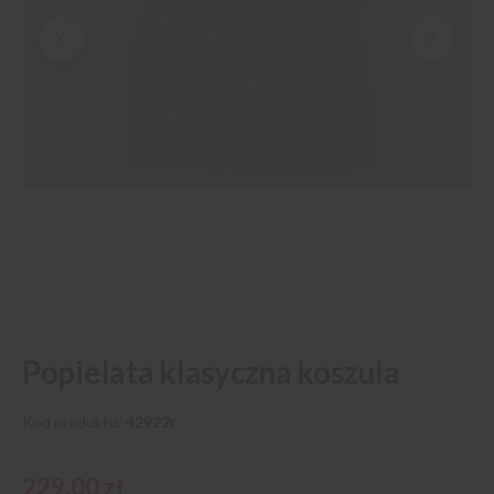
Przejdź
Popielata klasyczna koszula
na
początek
galerii
Kod produktu
42922r
229,00 zł