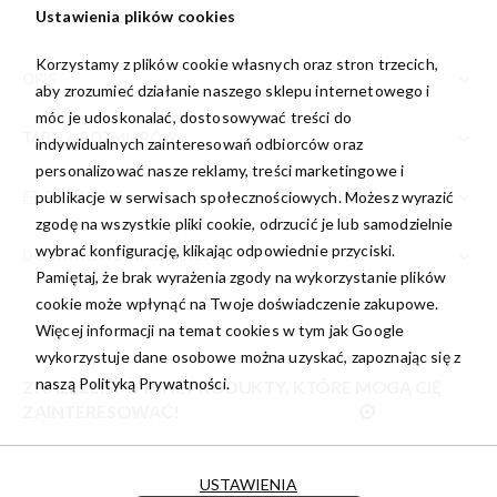
Ustawienia plików cookies
Korzystamy z plików cookie własnych oraz stron trzecich,
OPIS
aby zrozumieć działanie naszego sklepu internetowego i
móc je udoskonalać, dostosowywać treści do
TABELA ROZMIARÓW
indywidualnych zainteresowań odbiorców oraz
personalizować nasze reklamy, treści marketingowe i
PORADNIK
publikacje w serwisach społecznościowych. Możesz wyrazić
zgodę na wszystkie pliki cookie, odrzucić je lub samodzielnie
wybrać konfigurację, klikając odpowiednie przyciski.
DODATKOWE INFORMACJE
Pamiętaj, że brak wyrażenia zgody na wykorzystanie plików
cookie może wpłynąć na Twoje doświadczenie zakupowe.
Więcej informacji na temat cookies w tym jak Google
wykorzystuje dane osobowe można uzyskać, zapoznając się z
naszą
Polityką Prywatności.
ZNALEŹLIŚMY INNE PRODUKTY, KTÓRE MOGĄ CIĘ
ZAINTERESOWAĆ!
USTAWIENIA