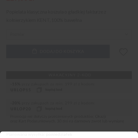
Popielata klasyczna koszula o gładkiej fakturze z
kołnierzykiem KENT, 100% bawełna
DODAJ DO KOSZYKA
Planowana wysyłka:
poniedziałek