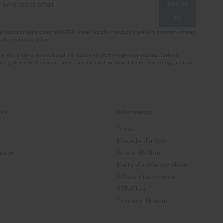
ZAPISZ
SIĘ
ona jest chroniona przez reCAPTCHA oraz Google, obowiązuje
polityka prywatności
oraz
i korzystania z usługi
.
jąc się do newslettera akceptuję i rozumiem
Politykę prywatności oraz Cookies
i
m zgodę na otrzymywanie spersonalizowanych informacji handlowych drogą mailową.
nta
Informacje
O nas
Koszule dla firm
macje
Strefa dla firm
Karty dla pracowników
Sklepy stacjonarne
B2B Club
Opinie o Sklepie