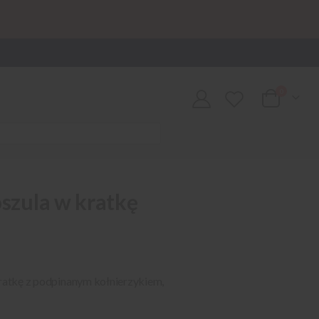
0
Cart
oszula w kratkę
kratkę z podpinanym kołnierzykiem,