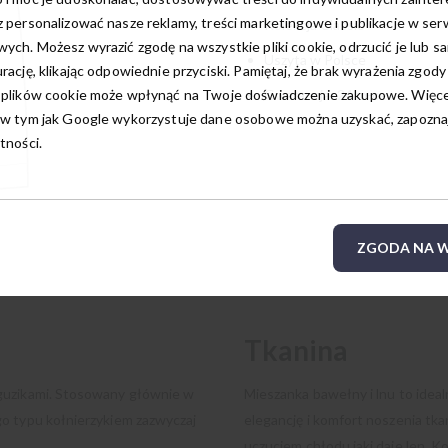
 personalizować nasze reklamy, treści marketingowe i publikacje w ser
Kolekcja Classic
ych. Możesz wyrazić zgodę na wszystkie pliki cookie, odrzucić je lub s
Uszyta w Polsce
rację, klikając odpowiednie przyciski. Pamiętaj, że brak wyrażenia zgody
 plików cookie może wpłynąć na Twoje doświadczenie zakupowe. Więcej
Gwarancja: 24 m-ce
w tym jak Google wykorzystuje dane osobowe można uzyskać, zapoznają
tności.
ZGODA NA W
Tkanina
 guzikami. Stosowany głównie w
Mieszanka bawełny i lnu to ideal
o typu kołnierzykiem zazwyczaj
elegancję i komfort noszenia tk
uczuciem chłodu jaki daje len. K