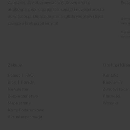
Zapisz się, aby otrzymywać wyjątkowe oferty,
atrakcyjne zniżki oraz garść inspiracji i nowości prosto
od
willsoor.pl
. Dołącz do grona subskrybentów i bądź
Ta str
zawsze o krok przed innymi!
warunk
Zapisu
wyraża
Zakupy
Obsługa Klie
Pomoc | FAQ
Kontakt
Blog | Porady
Regulamin
Newsletter
Zwroty i rekla
Bezpieczeństwo
Płatności
Mapa strony
Wysyłka
Karty Podarunkowe
Aktualne promocje