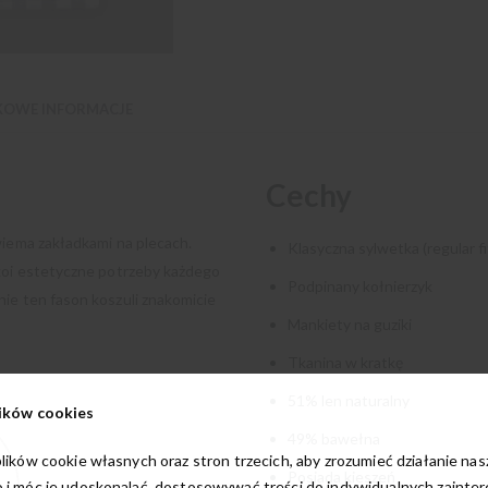
OWE INFORMACJE
Cechy
wiema zakładkami na plecach.
Klasyczna sylwetka (regular fi
okoi estetyczne potrzeby każdego
Podpinany kołnierzyk
ie ten fason koszuli znakomicie
Mankiety na guziki
Tkanina w kratkę
51% len naturalny
ików cookies
49% bawełna
lików cookie własnych oraz stron trzecich, aby zrozumieć działanie na
Posiada kieszeń
 i móc je udoskonalać, dostosowywać treści do indywidualnych zainte