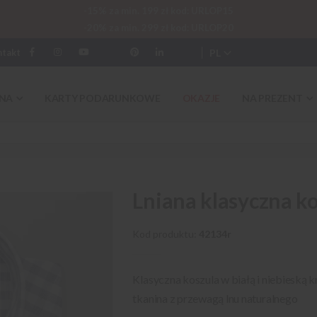
-15% za min. 199 zł kod: URLOP15
-20% za min. 299 zł kod: URLOP20
PL
ntakt
NA
KARTY PODARUNKOWE
OKAZJE
NA PREZENT
Lniana klasyczna k
Kod produktu
42134r
Klasyczna koszula w białą i niebieską 
tkanina z przewagą lnu naturalnego