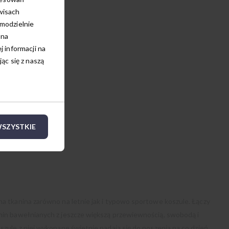
wisach
amodzielnie
 na
 informacji na
c się z naszą
SZYSTKIE
na tkanina zarówno na letnie jak i typowo sportowe koszule. Łączy
anin bawełnianych z jeszcze większą przewiewnością, swobodą i
oszule z niej wykonane świetnie nadają się do noszenia na co dzień.