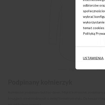
odbiorców oraz
społecznościow
wybrać konfigu
wykorzystanie
temat cookies 
Polityką Prywa
USTAWIENIA
Podpinany kołnierzyk
Kołnierzyk podpinany button-down. Miękki kołnierzyk podpinany
koszulach weekendowych o mniej formalnym stylu. Do koszul z teg
nie zakładamy krawata.